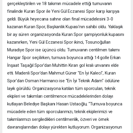
gerçekleştirilen ve 18 takımın mücadele ettiği turnuvanın
finalinde Kuran Spor ile Yeni Gül Eczanesi Spor karşı karşıya
geldi. Büyük heyecana sahne olan final mücadelesini 3-0
kazanan Kuran Spor, Başkanlık Kupası'nın sahibi oldu. Yaklaşık
bir ay süren organizasyonda Kuran Spor şampiyonluk kupasını
kazanırken, Yeni Gül Eczanesi Spor ikinci, Tosunoğulları
Muradiye Spor ise üçüncü oldu. Turnuvanın centilmen takımı
Hangar Spor seçilirken, turnuva boyunca attığı 14 golle Erkan
İnşaat Taşağıl Spor'dan Muhittin Kıran gol kralı unvanını elde
etti. Madenli Spor'dan Mahmut Güner "En İyi Kaleci", Kuran
Spor'dan Osman Harmancı ise "En İyi Teknik Adam" ödülüne
layık görüldü. Organizasyona katılan tüm sporcuları, teknik
ekipleri ve takımları centilmence mücadelelerinden dolayı
kutlayan Belediye Başkanı Hasan Ustaoğlu; “Turnuva boyunca
mücadele eden tüm sporcularımızı, teknik ekiplerimizi ve
takımlarımızı sergiledikleri centilmenlik, özveri ve örnek
davranışlarından dolayı yürekten kutluyorum. Organizasyonun