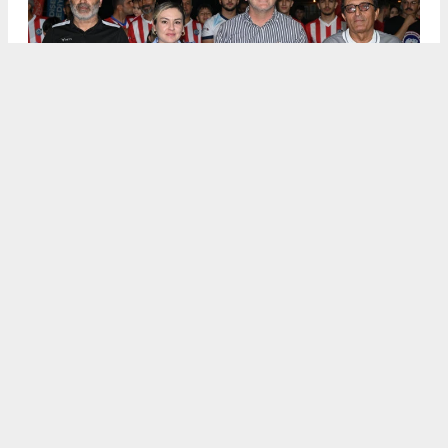
.
5
/6