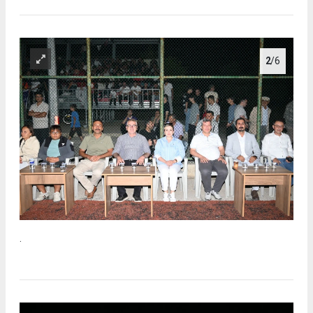
2
/6
.