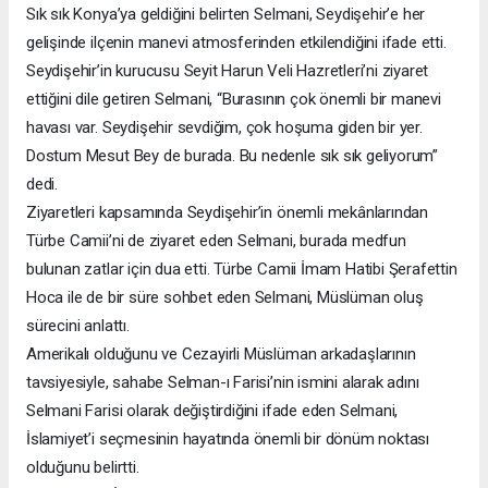
Sık sık Konya’ya geldiğini belirten Selmani, Seydişehir’e her
gelişinde ilçenin manevi atmosferinden etkilendiğini ifade etti.
Seydişehir’in kurucusu Seyit Harun Veli Hazretleri’ni ziyaret
ettiğini dile getiren Selmani, “Burasının çok önemli bir manevi
havası var. Seydişehir sevdiğim, çok hoşuma giden bir yer.
Dostum Mesut Bey de burada. Bu nedenle sık sık geliyorum”
dedi.
Ziyaretleri kapsamında Seydişehir’in önemli mekânlarından
Türbe Camii’ni de ziyaret eden Selmani, burada medfun
bulunan zatlar için dua etti. Türbe Camii İmam Hatibi Şerafettin
Hoca ile de bir süre sohbet eden Selmani, Müslüman oluş
sürecini anlattı.
Amerikalı olduğunu ve Cezayirli Müslüman arkadaşlarının
tavsiyesiyle, sahabe Selman-ı Farisi’nin ismini alarak adını
Selmani Farisi olarak değiştirdiğini ifade eden Selmani,
İslamiyet’i seçmesinin hayatında önemli bir dönüm noktası
olduğunu belirtti.