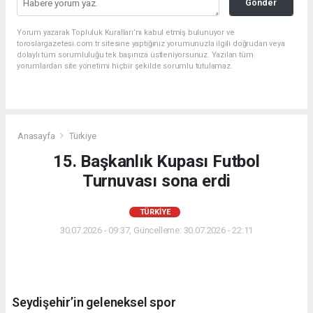
Gönder
Yorum yazarak Topluluk Kuralları’nı kabul etmiş bulunuyor ve
toroslargazetesi.com.tr sitesine yaptığınız yorumunuzla ilgili doğrudan veya
dolaylı tüm sorumluluğu tek başınıza üstleniyorsunuz. Yazılan tüm
yorumlardan site yönetimi hiçbir şekilde sorumlu tutulamaz.
Anasayfa
Türkiye
15. Başkanlık Kupası Futbol
Turnuvası sona erdi
TÜRKIYE
30.07.2026 - 09:37, Güncelleme: 30.07.2026 - 22:11
Seydişehir’in geleneksel spor