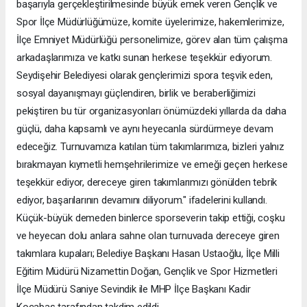
başarıyla gerçekleştirilmesinde büyük emek veren Gençlik ve
Spor İlçe Müdürlüğümüze, komite üyelerimize, hakemlerimize,
İlçe Emniyet Müdürlüğü personelimize, görev alan tüm çalışma
arkadaşlarımıza ve katkı sunan herkese teşekkür ediyorum.
Seydişehir Belediyesi olarak gençlerimizi spora teşvik eden,
sosyal dayanışmayı güçlendiren, birlik ve beraberliğimizi
pekiştiren bu tür organizasyonları önümüzdeki yıllarda da daha
güçlü, daha kapsamlı ve aynı heyecanla sürdürmeye devam
edeceğiz. Turnuvamıza katılan tüm takımlarımıza, bizleri yalnız
bırakmayan kıymetli hemşehrilerimize ve emeği geçen herkese
teşekkür ediyor, dereceye giren takımlarımızı gönülden tebrik
ediyor, başarılarının devamını diliyorum." ifadelerini kullandı.
Küçük-büyük demeden binlerce sporseverin takip ettiği, coşku
ve heyecan dolu anlara sahne olan turnuvada dereceye giren
takımlara kupaları; Belediye Başkanı Hasan Ustaoğlu, İlçe Milli
Eğitim Müdürü Nizamettin Doğan, Gençlik ve Spor Hizmetleri
İlçe Müdürü Saniye Sevindik ile MHP İlçe Başkanı Kadir
Kocabaş tarafından takdim edildi.