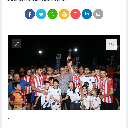
1
/6
.