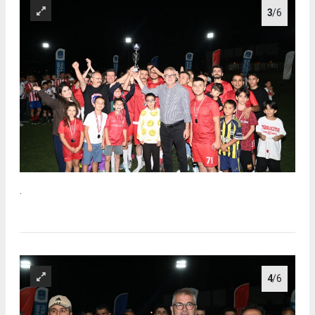
3
/6
.
4
/6