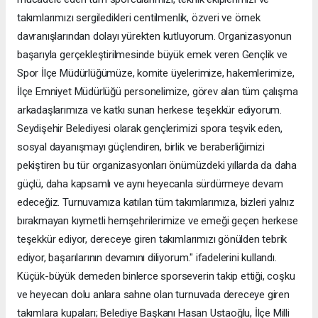
takımlarımızı sergiledikleri centilmenlik, özveri ve örnek
davranışlarından dolayı yürekten kutluyorum. Organizasyonun
başarıyla gerçekleştirilmesinde büyük emek veren Gençlik ve
Spor İlçe Müdürlüğümüze, komite üyelerimize, hakemlerimize,
İlçe Emniyet Müdürlüğü personelimize, görev alan tüm çalışma
arkadaşlarımıza ve katkı sunan herkese teşekkür ediyorum.
Seydişehir Belediyesi olarak gençlerimizi spora teşvik eden,
sosyal dayanışmayı güçlendiren, birlik ve beraberliğimizi
pekiştiren bu tür organizasyonları önümüzdeki yıllarda da daha
güçlü, daha kapsamlı ve aynı heyecanla sürdürmeye devam
edeceğiz. Turnuvamıza katılan tüm takımlarımıza, bizleri yalnız
bırakmayan kıymetli hemşehrilerimize ve emeği geçen herkese
teşekkür ediyor, dereceye giren takımlarımızı gönülden tebrik
ediyor, başarılarının devamını diliyorum." ifadelerini kullandı.
Küçük-büyük demeden binlerce sporseverin takip ettiği, coşku
ve heyecan dolu anlara sahne olan turnuvada dereceye giren
takımlara kupaları; Belediye Başkanı Hasan Ustaoğlu, İlçe Milli