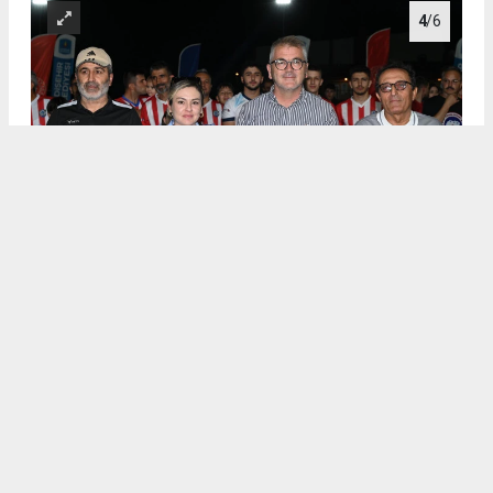
4
/6
.
5
/6