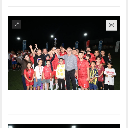
3
/6
.