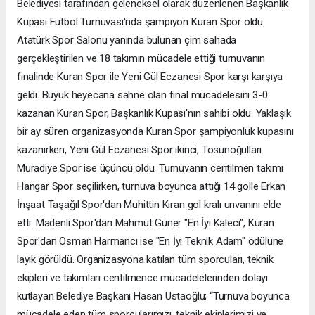
Belediyesi tarafından geleneksel olarak düzenlenen Başkanlık
Kupası Futbol Turnuvası'nda şampiyon Kuran Spor oldu.
Atatürk Spor Salonu yanında bulunan çim sahada
gerçekleştirilen ve 18 takımın mücadele ettiği turnuvanın
finalinde Kuran Spor ile Yeni Gül Eczanesi Spor karşı karşıya
geldi. Büyük heyecana sahne olan final mücadelesini 3-0
kazanan Kuran Spor, Başkanlık Kupası'nın sahibi oldu. Yaklaşık
bir ay süren organizasyonda Kuran Spor şampiyonluk kupasını
kazanırken, Yeni Gül Eczanesi Spor ikinci, Tosunoğulları
Muradiye Spor ise üçüncü oldu. Turnuvanın centilmen takımı
Hangar Spor seçilirken, turnuva boyunca attığı 14 golle Erkan
İnşaat Taşağıl Spor'dan Muhittin Kıran gol kralı unvanını elde
etti. Madenli Spor'dan Mahmut Güner "En İyi Kaleci", Kuran
Spor'dan Osman Harmancı ise "En İyi Teknik Adam" ödülüne
layık görüldü. Organizasyona katılan tüm sporcuları, teknik
ekipleri ve takımları centilmence mücadelelerinden dolayı
kutlayan Belediye Başkanı Hasan Ustaoğlu; “Turnuva boyunca
mücadele eden tüm sporcularımızı, teknik ekiplerimizi ve