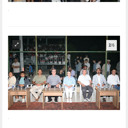
.
2
/6
.