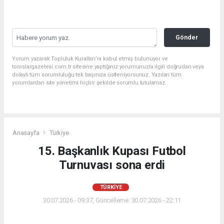
Gönder
Yorum yazarak Topluluk Kuralları’nı kabul etmiş bulunuyor ve
toroslargazetesi.com.tr sitesine yaptığınız yorumunuzla ilgili doğrudan veya
dolaylı tüm sorumluluğu tek başınıza üstleniyorsunuz. Yazılan tüm
yorumlardan site yönetimi hiçbir şekilde sorumlu tutulamaz.
Anasayfa
Türkiye
15. Başkanlık Kupası Futbol
Turnuvası sona erdi
TÜRKIYE
30.07.2026 - 09:37, Güncelleme: 30.07.2026 - 22:11