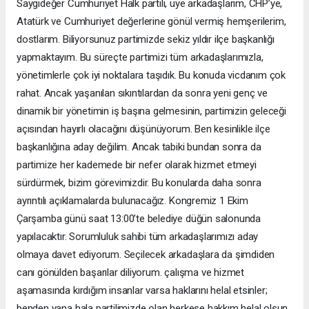
Saygıdeğer Cumhuriyet Halk partili, üye arkadaşlarım, CHP’ye,
Atatürk ve Cumhuriyet değerlerine gönül vermiş hemşerilerim,
dostlarım. Biliyorsunuz partimizde sekiz yıldır ilçe başkanlığı
yapmaktayım. Bu süreçte partimizi tüm arkadaşlarımızla,
yönetimlerle çok iyi noktalara taşıdık. Bu konuda vicdanım çok
rahat. Ancak yaşanılan sıkıntılardan da sonra yeni genç ve
dinamik bir yönetimin iş başına gelmesinin, partimizin geleceği
açısından hayırlı olacağını düşünüyorum. Ben kesinlikle ilçe
başkanlığına aday değilim. Ancak tabiki bundan sonra da
partimize her kademede bir nefer olarak hizmet etmeyi
sürdürmek, bizim görevimizdir. Bu konularda daha sonra
ayrıntılı açıklamalarda bulunacağız. Kongremiz 1 Ekim
Çarşamba günü saat 13:00’te belediye düğün salonunda
yapılacaktır. Sorumluluk sahibi tüm arkadaşlarımızı aday
olmaya davet ediyorum. Seçilecek arkadaşlara da şimdiden
canı gönülden başarılar diliyorum. çalışma ve hizmet
aşamasında kırdığım insanlar varsa haklarını helal etsinler;
benden yana hala partilimizde olan herkese hakkım helal olsun.