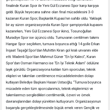
finalinde Kuran Spor ile Yeni Gül Eczanesi Spor karşı karşıya
geldi. Büyük heyecana sahne olan final mücadelesini 3-0
kazanan Kuran Spor, Başkanlık Kupası'nın sahibi oldu. Yaklaşık
bir ay süren organizasyonda Kuran Spor şampiyonluk kupasını
kazanırken, Yeni Gül Eczanesi Spor ikinci, Tosunoğulları
Muradiye Spor ise üçüncü oldu. Turnuvanın centilmen takımı
Hangar Spor seçilirken, turnuva boyunca attığı 14 golle Erkan
İnşaat Taşağıl Spor'dan Muhittin Kıran gol kralı unvanını elde
etti. Madenli Spor'dan Mahmut Güner "En İyi Kaleci", Kuran
Spor'dan Osman Harmancı ise "En İyi Teknik Adam" ödülüne
layık görüldü. Organizasyona katılan tüm sporcuları, teknik
ekipleri ve takımları centilmence mücadelelerinden dolayı
kutlayan Belediye Başkanı Hasan Ustaoğlu; “Turnuva boyunca
mücadele eden tüm sporcularımızı, teknik ekiplerimizi ve
takımlarımızı sergiledikleri centilmenlik, özveri ve örnek
davranışlarından dolayı yürekten kutluyorum. Organizasyonun
başarıyla gerçekleştirilmesinde büyük emek veren Gençlik ve