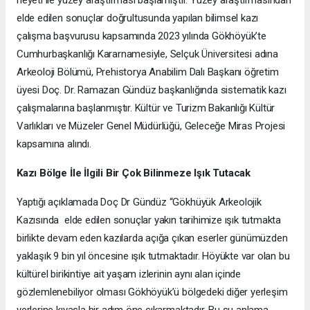
heyeti ile yüzey araştırması başlamıştır. Yüzey araştırmasından
elde edilen sonuçlar doğrultusunda yapılan bilimsel kazı
çalışma başvurusu kapsamında 2023 yılında Gökhöyük’te
Cumhurbaşkanlığı Kararnamesiyle, Selçuk Üniversitesi adına
Arkeoloji Bölümü, Prehistorya Anabilim Dalı Başkanı öğretim
üyesi Doç. Dr. Ramazan Gündüz başkanlığında sistematik kazı
çalışmalarına başlanmıştır. Kültür ve Turizm Bakanlığı Kültür
Varlıkları ve Müzeler Genel Müdürlüğü, Geleceğe Miras Projesi
kapsamına alındı.
Kazı Bölge İle İlgili Bir Çok Bilinmeze Işık Tutacak
Yaptığı açıklamada Doç Dr Gündüz “Gökhüyük Arkeolojik
Kazısında elde edilen sonuçlar yakın tarihimize ışık tutmakta
birlikte devam eden kazılarda açığa çıkan eserler günümüzden
yaklaşık 9 bin yıl öncesine ışık tutmaktadır. Höyükte var olan bu
kültürel birikintiye ait yaşam izlerinin aynı alan içinde
gözlemlenebiliyor olması Gökhöyük’ü bölgedeki diğer yerleşim