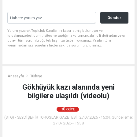
Gönder
Yorum yazarak Topluluk Kuralları’nı kabul etmiş bulunuyor ve
toroslargazetesi.com.tr sitesine yaptığınız yorumunuzla ilgili doğrudan veya
dolaylı tüm sorumluluğu tek başınıza üstleniyorsunuz. Yazılan tüm
yorumlardan site yönetimi hiçbir şekilde sorumlu tutulamaz.
Anasayfa
Türkiye
Gökhüyük kazı alanında yeni
bilgilere ulaşıldı (videolu)
TÜRKIYE
(STG) - SEYDİŞEHİR TOROSLAR GAZETESİ | 27.07.2026 - 15:04, Güncelleme:
27.07.2026 - 15:38