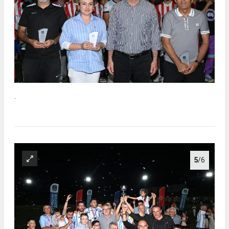
.
5
/6