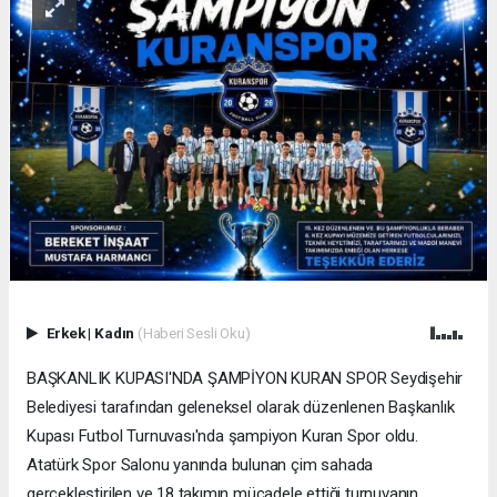
Erkek
|
Kadın
(Haberi Sesli Oku)
BAŞKANLIK KUPASI'NDA ŞAMPİYON KURAN SPOR Seydişehir
Belediyesi tarafından geleneksel olarak düzenlenen Başkanlık
Kupası Futbol Turnuvası'nda şampiyon Kuran Spor oldu.
Atatürk Spor Salonu yanında bulunan çim sahada
gerçekleştirilen ve 18 takımın mücadele ettiği turnuvanın