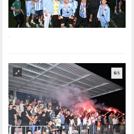
.
6
/6