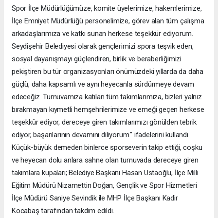
Spor İlçe Müdürlüğümüze, komite üyelerimize, hakemlerimize,
İlçe Emniyet Müdürlüğü personelimize, görev alan tüm çalışma
arkadaşlarımıza ve katkı sunan herkese teşekkür ediyorum.
Seydişehir Belediyesi olarak gençlerimizi spora teşvik eden,
sosyal dayanışmayı güçlendiren, birlik ve beraberliğimizi
pekiştiren bu tür organizasyonları önümüzdeki yıllarda da daha
güçlü, daha kapsamlı ve aynı heyecanla sürdürmeye devam
edeceğiz. Turnuvamıza katılan tüm takımlarımıza, bizleri yalnız
bırakmayan kıymetli hemşehrilerimize ve emeği geçen herkese
teşekkür ediyor, dereceye giren takımlarımızı gönülden tebrik
ediyor, başarılarının devamını diliyorum." ifadelerini kullandı.
Küçük-büyük demeden binlerce sporseverin takip ettiği, coşku
ve heyecan dolu anlara sahne olan turnuvada dereceye giren
takımlara kupaları; Belediye Başkanı Hasan Ustaoğlu, İlçe Milli
Eğitim Müdürü Nizamettin Doğan, Gençlik ve Spor Hizmetleri
İlçe Müdürü Saniye Sevindik ile MHP İlçe Başkanı Kadir
Kocabaş tarafından takdim edildi.