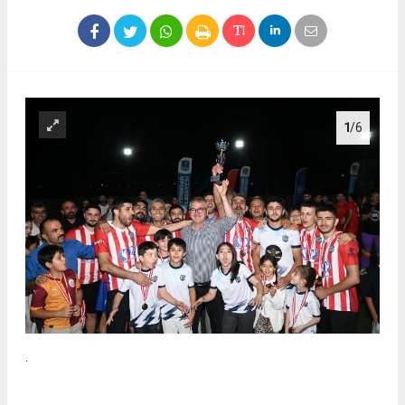
1
/6
.