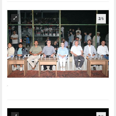
2
/6
.