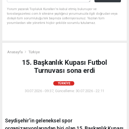
Yorum yazarak Topluluk Kuralları’nı kabul etmiş bulunuyor ve
toroslargazetesi.com.tr sitesine yaptığınız yorumunuzla ilgili doğrudan veya
dolaylı tüm sorumluluğu tek başınıza üstleniyorsunuz. Yazılan tüm
yorumlardan site yönetimi hiçbir şekilde sorumlu tutulamaz.
Anasayfa
Türkiye
15. Başkanlık Kupası Futbol
Turnuvası sona erdi
TÜRKIYE
30.07.2026 - 09:37, Güncelleme: 30.07.2026 - 22:11
Seydişehir’in geleneksel spor
organizasyonlarından biri olan 15. Başkanlık Kupası