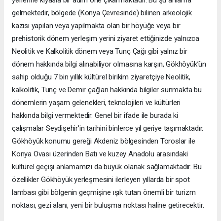
yerlerine kıyasla bir adım öne çıkarmaktadır. Bu şu anlama
gelmektedir, bölgede (Konya Çevresinde) bilinen arkeolojik
kazısı yapılan veya yapılmakta olan bir höyüğe veya bir
prehistorik dönem yerleşim yerini ziyaret ettiğinizde yalnızca
Neolitik ve Kalkolitik dönem veya Tunç Çağı gibi yalnız bir
dönem hakkında bilgi alınabiliyor olmasına karşın, Gökhöyük’ün
sahip olduğu 7 bin yıllık kültürel birikim ziyaretçiye Neolitik,
kalkolitik, Tunç ve Demir çağları hakkında bilgiler sunmakta bu
dönemlerin yaşam gelenekleri, teknolojileri ve kültürleri
hakkında bilgi vermektedir. Genel bir ifade ile burada ki
çalışmalar Seydişehir'in tarihini binlerce yıl geriye taşımaktadır.
Gökhöyük konumu gereği Akdeniz bölgesinden Toroslar ile
Konya Ovası üzerinden Batı ve kuzey Anadolu arasındaki
kültürel geçişi anlamamızı da büyük olanak sağlamaktadır. Bu
özellikler Gökhöyük yerleşmesini ilerleyen yıllarda bir spot
lambası gibi bölgenin geçmişine ışık tutan önemli bir turizm
noktası, gezi alanı, yeni bir buluşma noktası haline getirecektir.