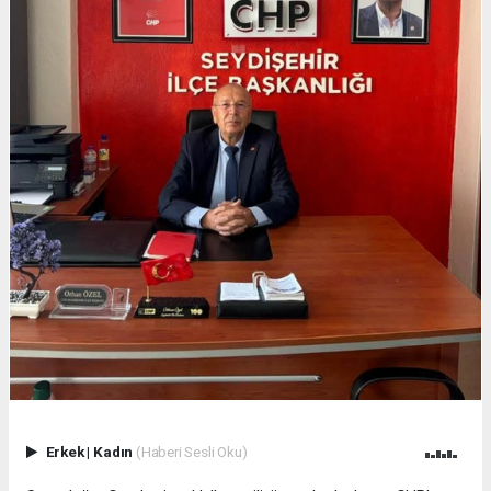
Erkek
|
Kadın
(Haberi Sesli Oku)