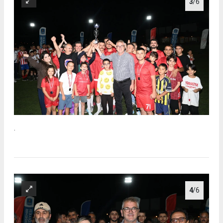
3
/6
.
4
/6