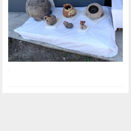
.
2
/5