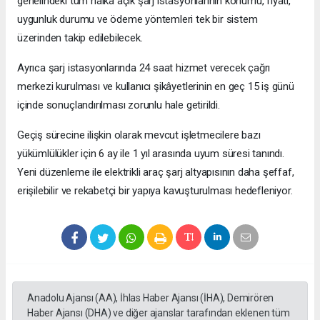
genelindeki tüm halka açık şarj istasyonlarının konumu, fiyatı,
uygunluk durumu ve ödeme yöntemleri tek bir sistem
üzerinden takip edilebilecek.
Ayrıca şarj istasyonlarında 24 saat hizmet verecek çağrı
merkezi kurulması ve kullanıcı şikâyetlerinin en geç 15 iş günü
içinde sonuçlandırılması zorunlu hale getirildi.
Geçiş sürecine ilişkin olarak mevcut işletmecilere bazı
yükümlülükler için 6 ay ile 1 yıl arasında uyum süresi tanındı.
Yeni düzenleme ile elektrikli araç şarj altyapısının daha şeffaf,
erişilebilir ve rekabetçi bir yapıya kavuşturulması hedefleniyor.
Anadolu Ajansı (AA), İhlas Haber Ajansı (İHA), Demirören
Haber Ajansı (DHA) ve diğer ajanslar tarafından eklenen tüm