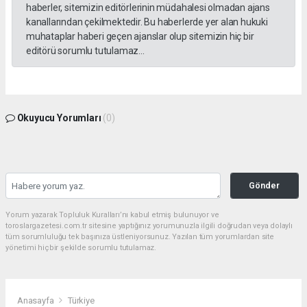
haberler, sitemizin editörlerinin müdahalesi olmadan ajans
kanallarından çekilmektedir. Bu haberlerde yer alan hukuki
muhataplar haberi geçen ajanslar olup sitemizin hiç bir
editörü sorumlu tutulamaz...
Okuyucu Yorumları
(0)
Gönder
Yorum yazarak Topluluk Kuralları’nı kabul etmiş bulunuyor ve
toroslargazetesi.com.tr sitesine yaptığınız yorumunuzla ilgili doğrudan veya dolaylı
tüm sorumluluğu tek başınıza üstleniyorsunuz. Yazılan tüm yorumlardan site
yönetimi hiçbir şekilde sorumlu tutulamaz.
Anasayfa
Türkiye