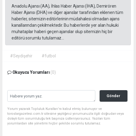
Anadolu Ajansı (AA), İhlas Haber Ajansı (İHA), Demirören
Haber Ajansı (DHA) ve diğer ajanslar tarafından eklenen tüm
haberler, sitemizin editörlerinin müdahalesi olmadan ajans
kanallarından çekilmektedir. Bu haberlerde yer alan hukuki
muhataplar haberi geçen ajanslar olup sitemizin hiç bir
editörü sorumlu tutulamaz...
#Seydişehir
#futbol
Okuyucu Yorumları
(0)
Gönder
Yorum yazarak Topluluk Kuralları’nı kabul etmiş bulunuyor ve
toroslargazetesi.com.tr sitesine yaptığınız yorumunuzla ilgili doğrudan veya
dolaylı tüm sorumluluğu tek başınıza üstleniyorsunuz. Yazılan tüm
yorumlardan site yönetimi hiçbir şekilde sorumlu tutulamaz.