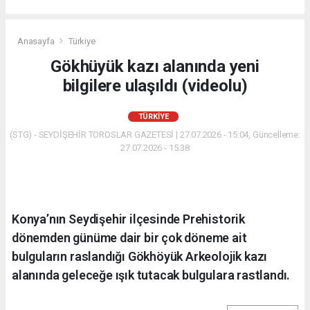
Anasayfa
Türkiye
Gökhüyük kazı alanında yeni
bilgilere ulaşıldı (videolu)
TÜRKIYE
(STG) - SEYDİŞEHİR TOROSLAR GAZETESİ | 27.07.2026 - 15:04, Güncelleme:
27.07.2026 - 15:38
Konya’nın Seydişehir ilçesinde Prehistorik
dönemden günüme dair bir çok döneme ait
bulguların raslandığı Gökhöyük Arkeolojik kazı
alanında geleceğe ışık tutacak bulgulara rastlandı.