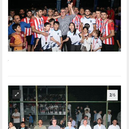
.
2
/6