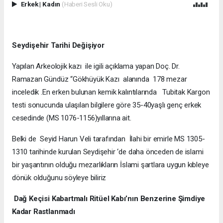
Erkek
|
Kadın
(Haberi Sesli Oku)
Seydişehir Tarihi Değişiyor
Yapılan Arkeolojik kazı ile igili açıklama yapan Doç. Dr.
Ramazan Gündüz “Gökhüyük Kazı alanında 178 mezar
inceledik .En erken bulunan kemik kalıntılarında Tubitak Kargon
testi sonucunda ulaşılan bilgilere göre 35-40yaşlı genç erkek
cesedinde (MS 1076-1156)yıllarına ait.
Belki de Seyid Harun Veli tarafından İlahi bir emirle MS 1305-
1310 tarihinde kurulan Seydişehir ‘de daha önceden de islami
bir yaşantının olduğu mezarlıkların İslami şartlara uygun kıbleye
dönük olduğunu söyleye biliriz
Dağ Keçisi Kabartmalı Ritüel Kabı’nın Benzerine Şimdiye
Kadar Rastlanmadı