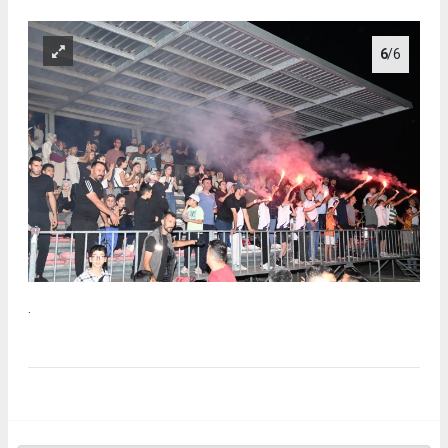
6
/6
.