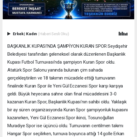
Erkek
|
Kadın
(Haberi Sesli Oku)
BAŞKANLIK KUPASI'NDA ŞAMPİYON KURAN SPOR Seydişehir
Belediyesi tarafından geleneksel olarak düzenlenen Başkanlık
Kupası Futbol Turnuvası'nda şampiyon Kuran Spor oldu.
Atatürk Spor Salonu yanında bulunan çim sahada
gerçekleştirilen ve 18 takımın mücadele ettiği turnuvanın
finalinde Kuran Spor ile Yeni Gül Eczanesi Spor karşı karşıya
geldi. Büyük heyecana sahne olan final mücadelesini 3-0
kazanan Kuran Spor, Başkanlık Kupası'nın sahibi oldu. Yaklaşık
bir ay süren organizasyonda Kuran Spor şampiyonluk kupasını
kazanırken, Yeni Gül Eczanesi Spor ikinci, Tosunoğulları
Muradiye Spor ise üçüncü oldu. Turnuvanın centilmen takımı
Hangar Spor seçilirken, turnuva boyunca attığı 14 golle Erkan