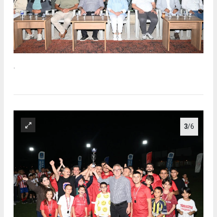
.
3
/6