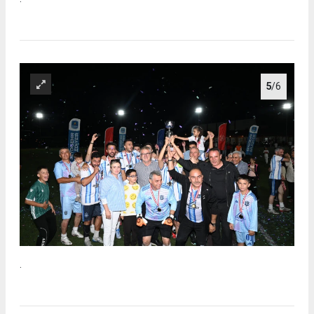
5
/6
.