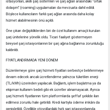
istasyonları, akıllı şarj sistemleri ve şarj ağları arasındaki “ortak
dolaşım” (roaming) uygulamaları da mevzuata dahil edildi.
Böylece kullanıcıların farklı şarj ağları arasında daha kolay
hizmet alabilmesinin önü açıldı.
Öne çıkan değişikliklerden biri de özel kullanım amaçlı kurulan
şarj ünitelerine yönelik oldu. Ticari faaliyet göstermeyen
bireysel şarj istasyonlarının bir şarj ağına bağlanma zorunluluğu
kaldırıldı.
FİYATLANDIRMADA YENİ DÖNEM
Düzenlemeye göre şarj hizmeti fiyatları serbestçe belirlenmeye
devam edecek ancak ücretlendirme yalnızca tüketilen enerji
(TL/kWh) üzerinden yapılacak. Bağlantı, işlem başlatma ya da
ekipman kullanım bedeli gibi ek ücretler alınamayacak. Ayrıca
şarj hizmeti fiyatlarının tüm platformlarda şeffaf şekilde ilan
edilmesi zorunlu hale getirildi. Kredi kartıyla ödeme imkânı da
genişletildi. Özellikle otoyollardaki hızlı şarj istasyonlarında