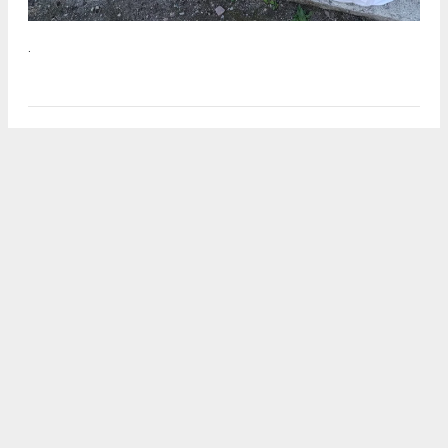
.
2
/5