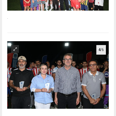
.
4
/6
.