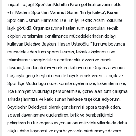
İnşaat Taşağıl Spor'dan Muhittin Kıran gol kralı unvanını elde
etti. Madenli Spor'dan Mahmut Güner "En İyi Kaleci", Kuran
Spor'dan Osman Harmancı ise "En İyi Teknik Adam" ödülüne
layık görüldü. Organizasyona katılan tüm sporcuları, teknik
ekipleri ve takımları centilmence mücadelelerinden dolayı
kutlayan Belediye Başkanı Hasan Ustaoğlu; “Turnuva boyunca
mücadele eden tüm sporcularımızı, teknik ekiplerimizi ve
takımlarımızı sergiledikleri centilmenlik, özveri ve örnek
davranışlarından dolayı yürekten kutluyorum. Organizasyonun
başarıyla gerçekleştirilmesinde büyük emek veren Gençlik ve
Spor İlçe Müdürlüğümüze, komite üyelerimize, hakemlerimize,
İlçe Emniyet Müdürlüğü personelimize, görev alan tüm çalışma
arkadaşlarımıza ve katkı sunan herkese teşekkür ediyorum.
Seydişehir Belediyesi olarak gençlerimizi spora teşvik eden,
sosyal dayanışmayı güçlendiren, birlik ve beraberliğimizi
pekiştiren bu tür organizasyonları önümüzdeki yıllarda da daha
güçlü, daha kapsamlı ve aynı heyecanla sürdürmeye devam