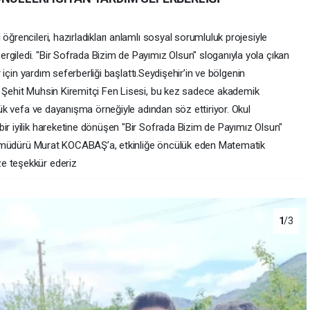
 öğrencileri, hazırladıkları anlamlı sosyal sorumluluk projesiyle
rgiledi. "Bir Sofrada Bizim de Payımız Olsun" sloganıyla yola çıkan
r için yardım seferberliği başlattı. ​Seydişehir’in ve bölgenin
n Şehit Muhsin Kiremitçi Fen Lisesi, bu kez sadece akademik
üyük vefa ve dayanışma örneğiyle adından söz ettiriyor. Okul
ir iyilik hareketine dönüşen "Bir Sofrada Bizim de Payımız Olsun"
Okul müdürü Murat KOCABAŞ’a, etkinliğe öncülük eden Matematik
e teşekkür ederiz
1
/3