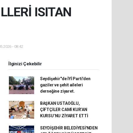
LERİ ISITAN
5.2026 - 08:42
İlginizi Çekebilir
Seydişehir"de İYİ Parti'den
gaziler ve şehit aileleri
derneğine ziyaret.
BAŞKAN USTAOĞLU,
ÇİFTÇİLER CAMİ KUR’AN
KURSU’NU ZİYARET ETTİ
SEYDİŞEHİR BELEDİYESİ'NDEN