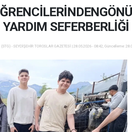
 ÖĞRENCİLERİNDENGÖNÜL
YARDIM SEFERBERLİĞİ
(STG) - SEYDİŞEHİR TOROSLAR GAZETESİ | 28.05.2026 - 08:42, Güncelleme: 28.0