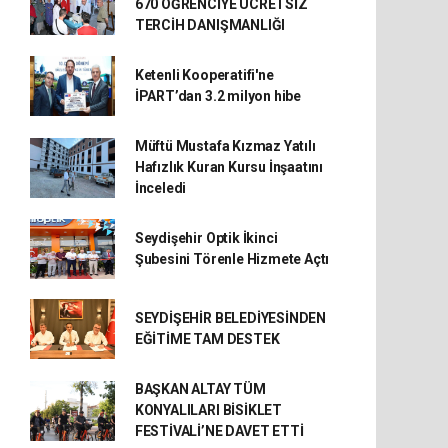
670 ÖĞRENCİYE ÜCRETSİZ
TERCİH DANIŞMANLIĞI
Ketenli Kooperatifi'ne
İPART’dan 3.2 milyon hibe
Müftü Mustafa Kızmaz Yatılı
Hafızlık Kuran Kursu İnşaatını
İnceledi
Seydişehir Optik İkinci
Şubesini Törenle Hizmete Açtı
SEYDİŞEHİR BELEDİYESİNDEN
EĞİTİME TAM DESTEK
BAŞKAN ALTAY TÜM
KONYALILARI BİSİKLET
FESTİVALİ’NE DAVET ETTİ