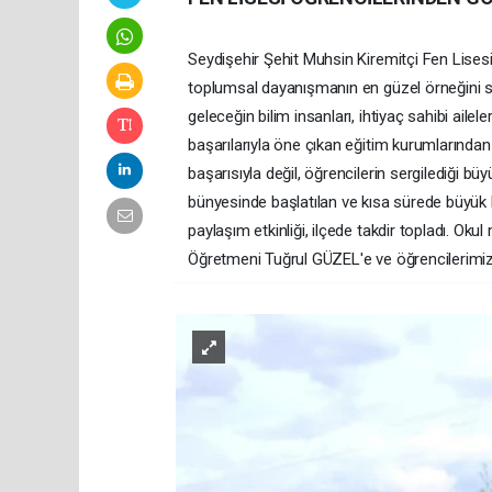
​Seydişehir Şehit Muhsin Kiremitçi Fen Lisesi
toplumsal dayanışmanın en güzel örneğini se
geleceğin bilim insanları, ihtiyaç sahibi ailele
başarılarıyla öne çıkan eğitim kurumlarında
başarısıyla değil, öğrencilerin sergilediği b
bünyesinde başlatılan ve kısa sürede büyük b
paylaşım etkinliği, ilçede takdir topladı. 
Öğretmeni Tuğrul GÜZEL'e ve öğrencilerimiz