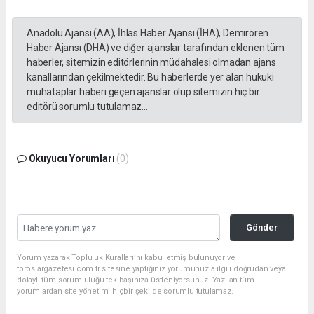
Anadolu Ajansı (AA), İhlas Haber Ajansı (İHA), Demirören
Haber Ajansı (DHA) ve diğer ajanslar tarafından eklenen tüm
haberler, sitemizin editörlerinin müdahalesi olmadan ajans
kanallarından çekilmektedir. Bu haberlerde yer alan hukuki
muhataplar haberi geçen ajanslar olup sitemizin hiç bir
editörü sorumlu tutulamaz...
Okuyucu Yorumları
(0)
Gönder
Yorum yazarak Topluluk Kuralları’nı kabul etmiş bulunuyor ve
toroslargazetesi.com.tr sitesine yaptığınız yorumunuzla ilgili doğrudan veya
dolaylı tüm sorumluluğu tek başınıza üstleniyorsunuz. Yazılan tüm
yorumlardan site yönetimi hiçbir şekilde sorumlu tutulamaz.