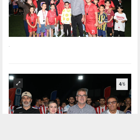
.
4
/6