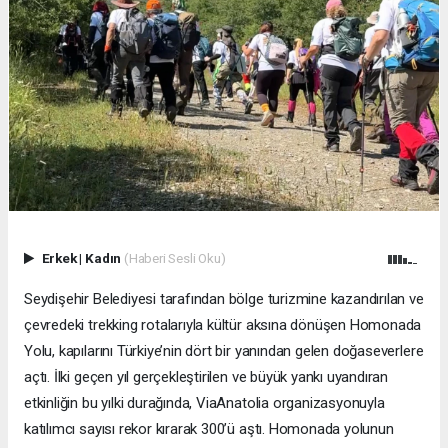
Erkek
|
Kadın
(Haberi Sesli Oku)
Seydişehir Belediyesi tarafından bölge turizmine kazandırılan ve
çevredeki trekking rotalarıyla kültür aksına dönüşen Homonada
Yolu, kapılarını Türkiye’nin dört bir yanından gelen doğaseverlere
açtı. İlki geçen yıl gerçekleştirilen ve büyük yankı uyandıran
etkinliğin bu yılki durağında, ViaAnatolia organizasyonuyla
katılımcı sayısı rekor kırarak 300’ü aştı. Homonada yolunun