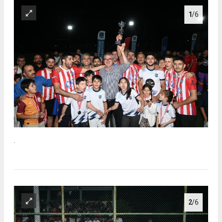
1
/6
.
2
/6