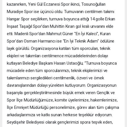
kazanırken, Yeni Gül Eczanesi Spor ikinci, Tosunoğulları
Muradiye Spor ise üçüncü oldu. Turnuvanın centilmen takımı
Hangar Spor seçilirken, turnuva boyunca attığı 14 golle Erkan
İnşaat Taşağıl Spor'dan Muhittin Kıran gol kralı unvanını elde
etti. Madenli Spor'dan Mahmut Güner "En İyi Kaleci", Kuran
Spor'dan Osman Harmancı ise "En İyi Teknik Adam" ödülüne
layık görüldü. Organizasyona katılan tüm sporcuları, teknik
ekipleri ve takımları centilmence mücadelelerinden dolayı
kutlayan Belediye Başkanı Hasan Ustaoğlu; “Turnuva boyunca
mücadele eden tüm sporcularımızı, teknik ekiplerimizi ve
takımlarımızı sergiledikleri centilmenlik, özveri ve örnek
davranışlarından dolayı yürekten kutluyorum. Organizasyonun
başarıyla gerçekleştirilmesinde büyük emek veren Gençlik ve
Spor İlçe Müdürlüğümüze, komite üyelerimize, hakemlerimize,
İlçe Emniyet Müdürlüğü personelimize, görev alan tüm çalışma
arkadaşlarımıza ve katkı sunan herkese teşekkür ediyorum.
Seydişehir Belediyesi olarak gençlerimizi spora teşvik eden,