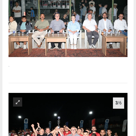
.
3
/6