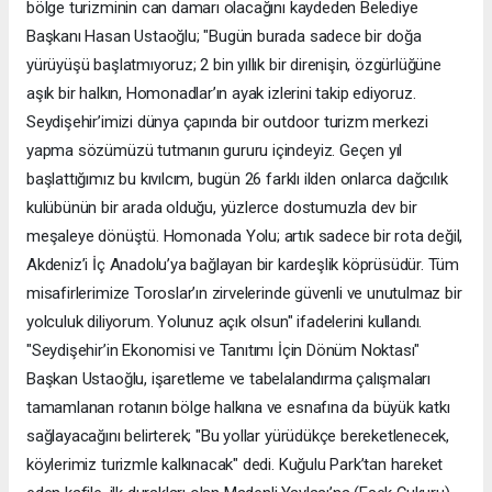
bölge turizminin can damarı olacağını kaydeden Belediye
Başkanı Hasan Ustaoğlu; "Bugün burada sadece bir doğa
yürüyüşü başlatmıyoruz; 2 bin yıllık bir direnişin, özgürlüğüne
aşık bir halkın, Homonadlar’ın ayak izlerini takip ediyoruz.
Seydişehir’imizi dünya çapında bir outdoor turizm merkezi
yapma sözümüzü tutmanın gururu içindeyiz. Geçen yıl
başlattığımız bu kıvılcım, bugün 26 farklı ilden onlarca dağcılık
kulübünün bir arada olduğu, yüzlerce dostumuzla dev bir
meşaleye dönüştü. Homonada Yolu; artık sadece bir rota değil,
Akdeniz’i İç Anadolu’ya bağlayan bir kardeşlik köprüsüdür. Tüm
misafirlerimize Toroslar’ın zirvelerinde güvenli ve unutulmaz bir
yolculuk diliyorum. Yolunuz açık olsun" ifadelerini kullandı.
"Seydişehir’in Ekonomisi ve Tanıtımı İçin Dönüm Noktası"
Başkan Ustaoğlu, işaretleme ve tabelalandırma çalışmaları
tamamlanan rotanın bölge halkına ve esnafına da büyük katkı
sağlayacağını belirterek; "Bu yollar yürüdükçe bereketlenecek,
köylerimiz turizmle kalkınacak" dedi. Kuğulu Park’tan hareket