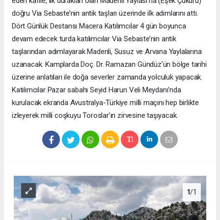
eden kafile, ilk durakları olan Madenli Yaylası’na (Eşek Çukuru)
doğru Via Sebaste’nin antik taşları üzerinde ilk adımlarını attı.
Dört Günlük Destansı Macera Katılımcılar 4 gün boyunca
devam edecek turda katılımcılar Via Sebaste’nin antik
taşlarından adımlayarak Madenli, Susuz ve Arvana Yaylalarına
uzanacak. Kamplarda Doç. Dr. Ramazan Gündüz’ün bölge tarihi
üzerine anlatıları ile doğa severler zamanda yolculuk yapacak.
Katılımcılar Pazar sabahı Seyid Harun Veli Meydanı’nda
kurulacak ekranda Avustralya-Türkiye milli maçını hep birlikte
izleyerek milli coşkuyu Toroslar’ın zirvesine taşıyacak.
1
/1