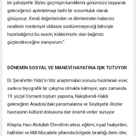
bir şahsiyettir. Bizler, geçmişin kandillerini günümüze taşıyarak
geleceğimizi aydınlatmayı tarihi bir sorumluluk olarak
görüyoruz. Kendi değerlerinden ve âlimlerinden habersiz
nesillerin medeniyet iddiasını sürdüremeyeceği bilinciyle
hazırladığımız bu eserin, köklerimizle olan bağımızı
güçlendireceğine inanıyorum.”
DÖNEMİN SOSYAL VE MANEVİ HAYATINA IŞIK TUTUYOR
Dr. Şerafettin Yıldız’ın titiz araştırmaları sonucu hazırlanan eser,
sadece biyografik bir çalışma olmakla kalmıyor; aynı zamanda
19. yüzyıl Osmanlı toplum yapısına, Nakşibendi-Halidi
geleneğinin Anadolu’daki yansımalarına ve Seydişehir-Bozkır
havzasının kültürel dokusuna dair önemli veriler sunuyor.
Kitapta; Hacı Abdullah Efendi’nin ailesi, eğitimi, irşad faaliyetleri,
halifeleri ve Milli Mücadele yıllarında bölgede bıraktığı derin izler,