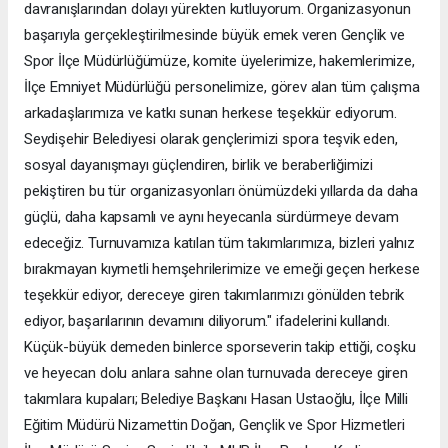
davranışlarından dolayı yürekten kutluyorum. Organizasyonun
başarıyla gerçekleştirilmesinde büyük emek veren Gençlik ve
Spor İlçe Müdürlüğümüze, komite üyelerimize, hakemlerimize,
İlçe Emniyet Müdürlüğü personelimize, görev alan tüm çalışma
arkadaşlarımıza ve katkı sunan herkese teşekkür ediyorum.
Seydişehir Belediyesi olarak gençlerimizi spora teşvik eden,
sosyal dayanışmayı güçlendiren, birlik ve beraberliğimizi
pekiştiren bu tür organizasyonları önümüzdeki yıllarda da daha
güçlü, daha kapsamlı ve aynı heyecanla sürdürmeye devam
edeceğiz. Turnuvamıza katılan tüm takımlarımıza, bizleri yalnız
bırakmayan kıymetli hemşehrilerimize ve emeği geçen herkese
teşekkür ediyor, dereceye giren takımlarımızı gönülden tebrik
ediyor, başarılarının devamını diliyorum." ifadelerini kullandı.
Küçük-büyük demeden binlerce sporseverin takip ettiği, coşku
ve heyecan dolu anlara sahne olan turnuvada dereceye giren
takımlara kupaları; Belediye Başkanı Hasan Ustaoğlu, İlçe Milli
Eğitim Müdürü Nizamettin Doğan, Gençlik ve Spor Hizmetleri