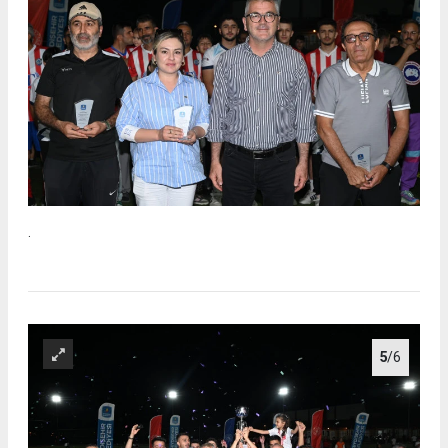
.
5
/6