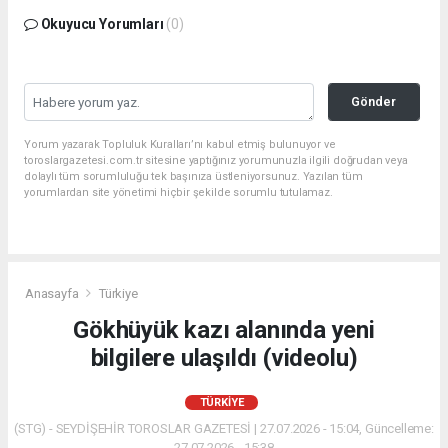
Okuyucu Yorumları
(0)
Gönder
Yorum yazarak Topluluk Kuralları’nı kabul etmiş bulunuyor ve
toroslargazetesi.com.tr sitesine yaptığınız yorumunuzla ilgili doğrudan veya
dolaylı tüm sorumluluğu tek başınıza üstleniyorsunuz. Yazılan tüm
yorumlardan site yönetimi hiçbir şekilde sorumlu tutulamaz.
Anasayfa
Türkiye
Gökhüyük kazı alanında yeni
bilgilere ulaşıldı (videolu)
TÜRKIYE
(STG) - SEYDİŞEHİR TOROSLAR GAZETESİ | 27.07.2026 - 15:04, Güncelleme:
27.07.2026 - 15:38