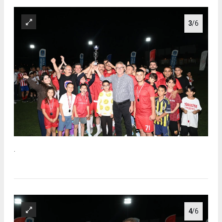
3
/6
.
4
/6