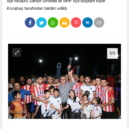
İlçe Müdürü Saniye Sevindik ile MHP İlçe Başkanı Kadir
Kocabaş tarafından takdim edildi.
1
/6
.