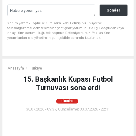
Gönder
Yorum yazarak Topluluk Kuralları’nı kabul etmiş bulunuyor ve
toroslargazetesi.com.tr sitesine yaptığınız yorumunuzla ilgili doğrudan veya
dolaylı tüm sorumluluğu tek başınıza üstleniyorsunuz. Yazılan tüm
yorumlardan site yönetimi hiçbir şekilde sorumlu tutulamaz.
Anasayfa
Türkiye
15. Başkanlık Kupası Futbol
Turnuvası sona erdi
TÜRKIYE
30.07.2026 - 09:37, Güncelleme: 30.07.2026 - 22:11