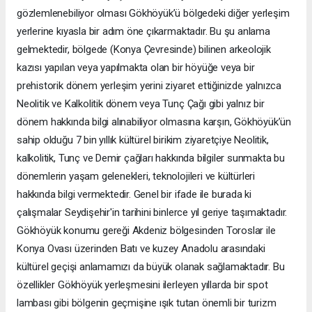
gözlemlenebiliyor olması Gökhöyük’ü bölgedeki diğer yerleşim
yerlerine kıyasla bir adım öne çıkarmaktadır. Bu şu anlama
gelmektedir, bölgede (Konya Çevresinde) bilinen arkeolojik
kazısı yapılan veya yapılmakta olan bir höyüğe veya bir
prehistorik dönem yerleşim yerini ziyaret ettiğinizde yalnızca
Neolitik ve Kalkolitik dönem veya Tunç Çağı gibi yalnız bir
dönem hakkında bilgi alınabiliyor olmasına karşın, Gökhöyük’ün
sahip olduğu 7 bin yıllık kültürel birikim ziyaretçiye Neolitik,
kalkolitik, Tunç ve Demir çağları hakkında bilgiler sunmakta bu
dönemlerin yaşam gelenekleri, teknolojileri ve kültürleri
hakkında bilgi vermektedir. Genel bir ifade ile burada ki
çalışmalar Seydişehir'in tarihini binlerce yıl geriye taşımaktadır.
Gökhöyük konumu gereği Akdeniz bölgesinden Toroslar ile
Konya Ovası üzerinden Batı ve kuzey Anadolu arasındaki
kültürel geçişi anlamamızı da büyük olanak sağlamaktadır. Bu
özellikler Gökhöyük yerleşmesini ilerleyen yıllarda bir spot
lambası gibi bölgenin geçmişine ışık tutan önemli bir turizm