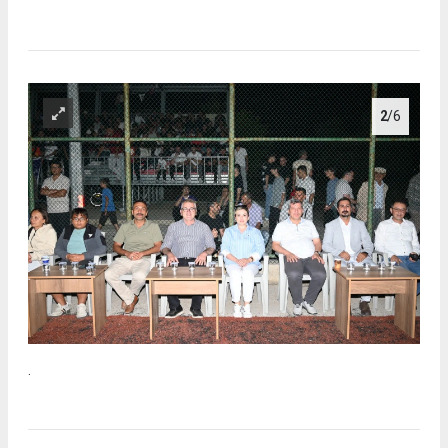
2
/6
.