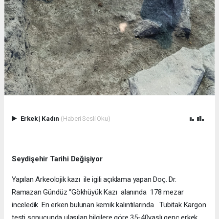
Erkek
|
Kadın
(Haberi Sesli Oku)
Seydişehir Tarihi Değişiyor
Yapılan Arkeolojik kazı ile igili açıklama yapan Doç. Dr.
Ramazan Gündüz “Gökhüyük Kazı alanında 178 mezar
inceledik .En erken bulunan kemik kalıntılarında Tubitak Kargon
testi sonucunda ulaşılan bilgilere göre 35-40yaşlı genç erkek