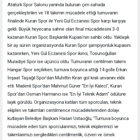
Atatürk Spor Salonu yanında bulunan çim sahada
gerçekleştirilen ve 18 takımın mücadele ettiği turnuvanın
finalinde Kuran Spor ile Yeni Gül Eczanesi Spor karşı karşıya
geldi. Büyük heyecana sahne olan final mücadelesini 3-0
kazanan Kuran Spor, Başkanlık Kupası'nın sahibi oldu. Yaklaşık
bir ay süren organizasyonda Kuran Spor şampiyonluk kupasını
kazanırken, Yeni Gül Eczanesi Spor ikinci, Tosunoğulları
Muradiye Spor ise üçüncü oldu. Turnuvanın centilmen takımı
Hangar Spor seçilirken, turnuva boyunca attığı 14 golle Erkan
İnşaat Taşağıl Spor'dan Muhittin Kıran gol kralı unvanını elde
etti. Madenli Spor'dan Mahmut Güner "En İyi Kaleci", Kuran
Spor'dan Osman Harmancı ise "En İyi Teknik Adam" ödülüne
layık görüldü. Organizasyona katılan tüm sporcuları, teknik
ekipleri ve takımları centilmence mücadelelerinden dolayı
kutlayan Belediye Başkanı Hasan Ustaoğlu; “Turnuva boyunca
mücadele eden tüm sporcularımızı, teknik ekiplerimizi ve
takımlarımızı sergiledikleri centilmenlik, özveri ve örnek