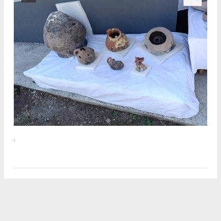
.
2
/5