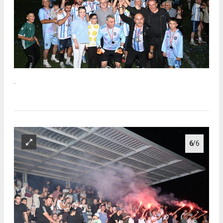
.
6
/6