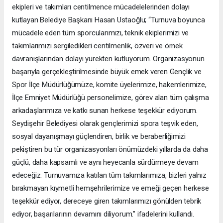
ekipleri ve takımları centilmence mücadelelerinden dolayı
kutlayan Belediye Başkanı Hasan Ustaoğlu; “Turnuva boyunca
mücadele eden tüm sporcularımızı, teknik ekiplerimizi ve
takımlarımızı sergiledikleri centilmenlik, özveri ve örnek
davranışlarından dolayı yürekten kutluyorum. Organizasyonun
başarıyla gerçekleştirilmesinde büyük emek veren Gençlik ve
Spor İlçe Müdürlüğümüze, komite üyelerimize, hakemlerimize,
İlçe Emniyet Müdürlüğü personelimize, görev alan tüm çalışma
arkadaşlarımıza ve katkı sunan herkese teşekkür ediyorum.
Seydişehir Belediyesi olarak gençlerimizi spora teşvik eden,
sosyal dayanışmayı güçlendiren, birlik ve beraberliğimizi
pekiştiren bu tür organizasyonları önümüzdeki yıllarda da daha
güçlü, daha kapsamlı ve aynı heyecanla sürdürmeye devam
edeceğiz. Turnuvamıza katılan tüm takımlarımıza, bizleri yalnız
bırakmayan kıymetli hemşehrilerimize ve emeği geçen herkese
teşekkür ediyor, dereceye giren takımlarımızı gönülden tebrik
ediyor, başarılarının devamını diliyorum." ifadelerini kullandı.