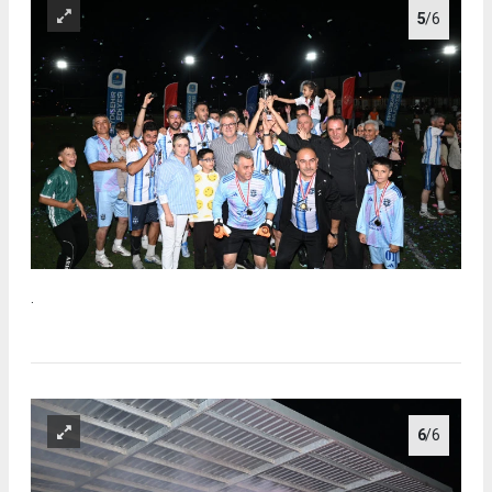
5
/6
.
6
/6