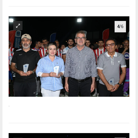
4
/6
.