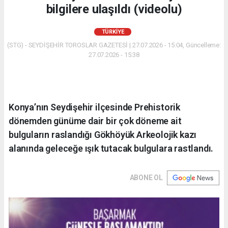
bilgilere ulaşıldı (videolu)
TÜRKIYE
(STG) - SEYDİŞEHİR TOROSLAR GAZETESİ | 27.07.2026 - 15:04, Güncelleme:
27.07.2026 - 15:38
Konya’nın Seydişehir ilçesinde Prehistorik
dönemden günüme dair bir çok döneme ait
bulguların raslandığı Gökhöyük Arkeolojik kazı
alanında geleceğe ışık tutacak bulgulara rastlandı.
ABONE OL