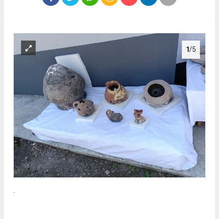
1
/5
.