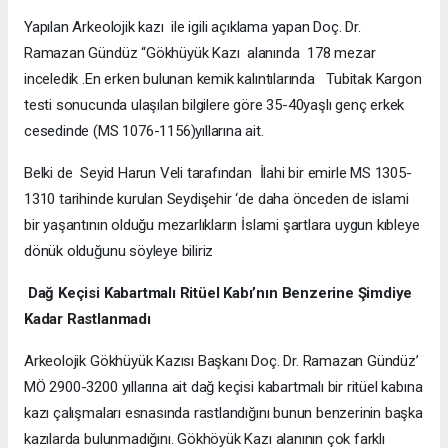
Yapılan Arkeolojik kazı ile igili açıklama yapan Doç. Dr.
Ramazan Gündüz “Gökhüyük Kazı alanında 178 mezar
inceledik .En erken bulunan kemik kalıntılarında Tubitak Kargon
testi sonucunda ulaşılan bilgilere göre 35-40yaşlı genç erkek
cesedinde (MS 1076-1156)yıllarına ait.
Belki de Seyid Harun Veli tarafından İlahi bir emirle MS 1305-
1310 tarihinde kurulan Seydişehir ‘de daha önceden de islami
bir yaşantının olduğu mezarlıkların İslami şartlara uygun kıbleye
dönük olduğunu söyleye biliriz
Dağ Keçisi Kabartmalı Ritüel Kabı’nın Benzerine Şimdiye
Kadar Rastlanmadı
Arkeolojik Gökhüyük Kazısı Başkanı Doç. Dr. Ramazan Gündüz’
MÖ 2900-3200 yıllarına ait dağ keçisi kabartmalı bir ritüel kabına
kazı çalışmaları esnasında rastlandığını bunun benzerinin başka
kazılarda bulunmadığını. Gökhöyük Kazı alanının çok farklı