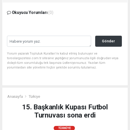
Okuyucu Yorumları
(0)
Gönder
Yorum yazarak Topluluk Kuralları’nı kabul etmiş bulunuyor ve
toroslargazetesi.com.tr sitesine yaptığınız yorumunuzla ilgili doğrudan veya
dolaylı tüm sorumluluğu tek başınıza üstleniyorsunuz. Yazılan tüm
yorumlardan site yönetimi hiçbir şekilde sorumlu tutulamaz.
Anasayfa
Türkiye
15. Başkanlık Kupası Futbol
Turnuvası sona erdi
TÜRKIYE