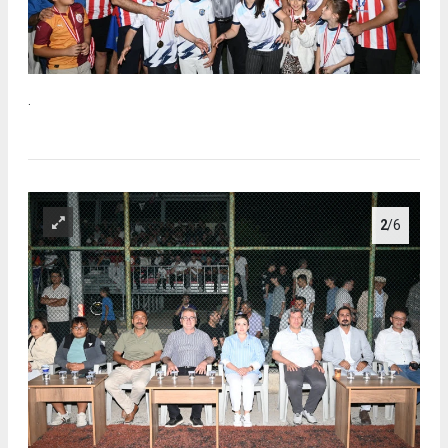
.
2
/6