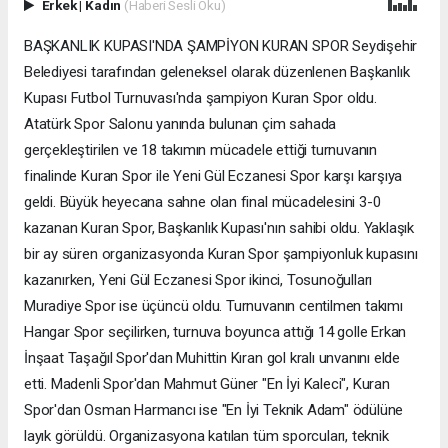
Erkek
|
Kadın
(Haberi Sesli Oku)
BAŞKANLIK KUPASI'NDA ŞAMPİYON KURAN SPOR Seydişehir
Belediyesi tarafından geleneksel olarak düzenlenen Başkanlık
Kupası Futbol Turnuvası'nda şampiyon Kuran Spor oldu.
Atatürk Spor Salonu yanında bulunan çim sahada
gerçekleştirilen ve 18 takımın mücadele ettiği turnuvanın
finalinde Kuran Spor ile Yeni Gül Eczanesi Spor karşı karşıya
geldi. Büyük heyecana sahne olan final mücadelesini 3-0
kazanan Kuran Spor, Başkanlık Kupası'nın sahibi oldu. Yaklaşık
bir ay süren organizasyonda Kuran Spor şampiyonluk kupasını
kazanırken, Yeni Gül Eczanesi Spor ikinci, Tosunoğulları
Muradiye Spor ise üçüncü oldu. Turnuvanın centilmen takımı
Hangar Spor seçilirken, turnuva boyunca attığı 14 golle Erkan
İnşaat Taşağıl Spor'dan Muhittin Kıran gol kralı unvanını elde
etti. Madenli Spor'dan Mahmut Güner "En İyi Kaleci", Kuran
Spor'dan Osman Harmancı ise "En İyi Teknik Adam" ödülüne
layık görüldü. Organizasyona katılan tüm sporcuları, teknik