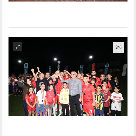
.
3
/6
.