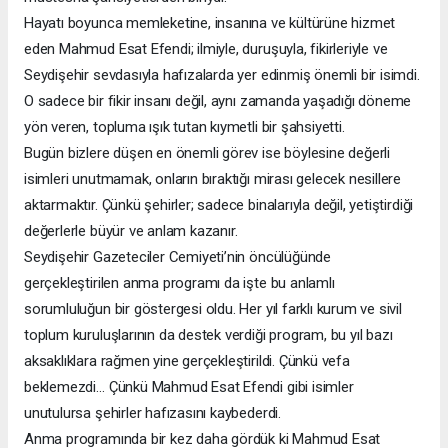
Hayatı boyunca memleketine, insanına ve kültürüne hizmet
eden Mahmud Esat Efendi; ilmiyle, duruşuyla, fikirleriyle ve
Seydişehir sevdasıyla hafızalarda yer edinmiş önemli bir isimdi.
O sadece bir fikir insanı değil, aynı zamanda yaşadığı döneme
yön veren, topluma ışık tutan kıymetli bir şahsiyetti.
Bugün bizlere düşen en önemli görev ise böylesine değerli
isimleri unutmamak, onların bıraktığı mirası gelecek nesillere
aktarmaktır. Çünkü şehirler; sadece binalarıyla değil, yetiştirdiği
değerlerle büyür ve anlam kazanır.
Seydişehir Gazeteciler Cemiyeti’nin öncülüğünde
gerçekleştirilen anma programı da işte bu anlamlı
sorumluluğun bir göstergesi oldu. Her yıl farklı kurum ve sivil
toplum kuruluşlarının da destek verdiği program, bu yıl bazı
aksaklıklara rağmen yine gerçekleştirildi. Çünkü vefa
beklemezdi… Çünkü Mahmud Esat Efendi gibi isimler
unutulursa şehirler hafızasını kaybederdi.
Anma programında bir kez daha gördük ki Mahmud Esat