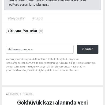
editörü sorumlu tutulamaz...
#Seydişehir
#futbol
Okuyucu Yorumları
(0)
Gönder
Yorum yazarak Topluluk Kuralları’nı kabul etmiş bulunuyor ve
toroslargazetesi.com.tr sitesine yaptığınız yorumunuzla ilgili doğrudan veya
dolaylı tüm sorumluluğu tek başınıza üstleniyorsunuz. Yazılan tüm
yorumlardan site yönetimi hiçbir şekilde sorumlu tutulamaz.
Anasayfa
Türkiye
Gökhüyük kazı alanında yeni