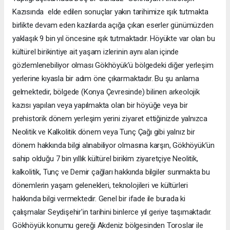
Kazısında elde edilen sonuçlar yakın tarihimize ışık tutmakta
birlikte devam eden kazılarda açığa çıkan eserler günümüzden
yaklaşık 9 bin yıl öncesine ışık tutmaktadır. Höyükte var olan bu
kültürel birikintiye ait yaşam izlerinin aynı alan içinde
gözlemlenebiliyor olması Gökhöyük’ü bölgedeki diğer yerleşim
yerlerine kıyasla bir adım öne çıkarmaktadır. Bu şu anlama
gelmektedir, bölgede (Konya Çevresinde) bilinen arkeolojik
kazısı yapılan veya yapılmakta olan bir höyüğe veya bir
prehistorik dönem yerleşim yerini ziyaret ettiğinizde yalnızca
Neolitik ve Kalkolitik dönem veya Tunç Çağı gibi yalnız bir
dönem hakkında bilgi alınabiliyor olmasına karşın, Gökhöyük’ün
sahip olduğu 7 bin yıllık kültürel birikim ziyaretçiye Neolitik,
kalkolitik, Tunç ve Demir çağları hakkında bilgiler sunmakta bu
dönemlerin yaşam gelenekleri, teknolojileri ve kültürleri
hakkında bilgi vermektedir. Genel bir ifade ile burada ki
çalışmalar Seydişehir'in tarihini binlerce yıl geriye taşımaktadır.
Gökhöyük konumu gereği Akdeniz bölgesinden Toroslar ile