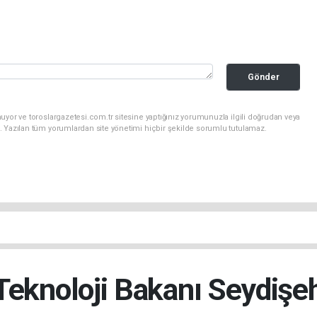
Gönder
uyor ve toroslargazetesi.com.tr sitesine yaptığınız yorumunuzla ilgili doğrudan veya
. Yazılan tüm yorumlardan site yönetimi hiçbir şekilde sorumlu tutulamaz.
Teknoloji Bakanı Seydişehi