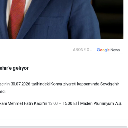
ABONE OL
hir'e geliyor
cır'ın 30.07.2026 tarihindeki Konya ziyareti kapsamında Seydişehir
ldi.
akanı Mehmet Fatih Kacır'ın 13.00 – 15.00 ETİ Maden Alüminyum A.Ş.