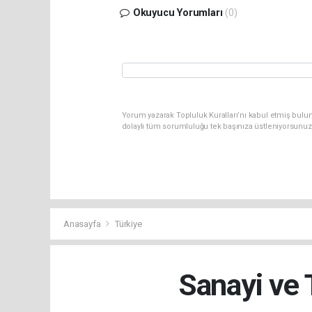
Okuyucu Yorumları
(0)
Yorum yazarak Topluluk Kuralları’nı kabul etmiş bulun
dolaylı tüm sorumluluğu tek başınıza üstleniyorsunuz
Anasayfa
Türkiye
Sanayi ve 