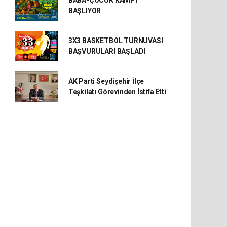
BABA-ÇOCUK KAMPI
BAŞLIYOR
3X3 BASKETBOL TURNUVASI
BAŞVURULARI BAŞLADI
AK Parti Seydişehir İlçe
Teşkilatı Görevinden İstifa Etti