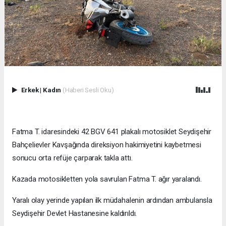
Erkek
|
Kadın
(Haberi Sesli Oku)
Fatma T. idaresindeki 42 BGV 641 plakalı motosiklet Seydişehir
Bahçelievler Kavşağında direksiyon hakimiyetini kaybetmesi
sonucu orta refüje çarparak takla attı.
Kazada motosikletten yola savrulan Fatma T. ağır yaralandı.
Yaralı olay yerinde yapılan ilk müdahalenin ardından ambulansla
Seydişehir Devlet Hastanesine kaldırıldı.