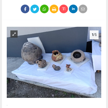
1
/5
.