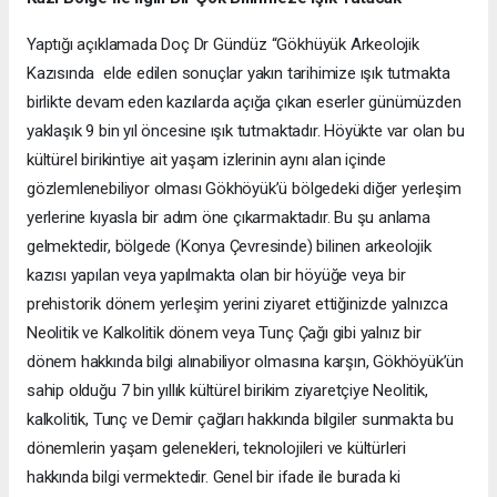
Yaptığı açıklamada Doç Dr Gündüz “Gökhüyük Arkeolojik
Kazısında elde edilen sonuçlar yakın tarihimize ışık tutmakta
birlikte devam eden kazılarda açığa çıkan eserler günümüzden
yaklaşık 9 bin yıl öncesine ışık tutmaktadır. Höyükte var olan bu
kültürel birikintiye ait yaşam izlerinin aynı alan içinde
gözlemlenebiliyor olması Gökhöyük’ü bölgedeki diğer yerleşim
yerlerine kıyasla bir adım öne çıkarmaktadır. Bu şu anlama
gelmektedir, bölgede (Konya Çevresinde) bilinen arkeolojik
kazısı yapılan veya yapılmakta olan bir höyüğe veya bir
prehistorik dönem yerleşim yerini ziyaret ettiğinizde yalnızca
Neolitik ve Kalkolitik dönem veya Tunç Çağı gibi yalnız bir
dönem hakkında bilgi alınabiliyor olmasına karşın, Gökhöyük’ün
sahip olduğu 7 bin yıllık kültürel birikim ziyaretçiye Neolitik,
kalkolitik, Tunç ve Demir çağları hakkında bilgiler sunmakta bu
dönemlerin yaşam gelenekleri, teknolojileri ve kültürleri
hakkında bilgi vermektedir. Genel bir ifade ile burada ki