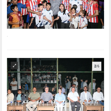
.
2
/6