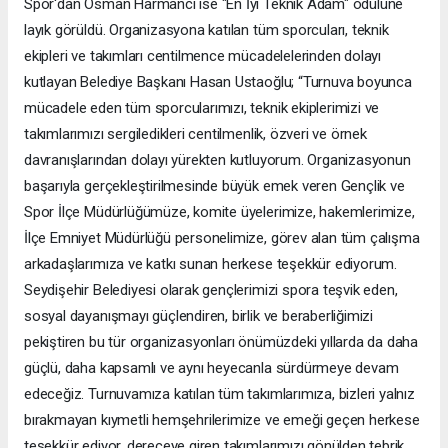
Spor'dan Osman Harmancı ise "En İyi Teknik Adam" ödülüne
layık görüldü. Organizasyona katılan tüm sporcuları, teknik
ekipleri ve takımları centilmence mücadelelerinden dolayı
kutlayan Belediye Başkanı Hasan Ustaoğlu; “Turnuva boyunca
mücadele eden tüm sporcularımızı, teknik ekiplerimizi ve
takımlarımızı sergiledikleri centilmenlik, özveri ve örnek
davranışlarından dolayı yürekten kutluyorum. Organizasyonun
başarıyla gerçekleştirilmesinde büyük emek veren Gençlik ve
Spor İlçe Müdürlüğümüze, komite üyelerimize, hakemlerimize,
İlçe Emniyet Müdürlüğü personelimize, görev alan tüm çalışma
arkadaşlarımıza ve katkı sunan herkese teşekkür ediyorum.
Seydişehir Belediyesi olarak gençlerimizi spora teşvik eden,
sosyal dayanışmayı güçlendiren, birlik ve beraberliğimizi
pekiştiren bu tür organizasyonları önümüzdeki yıllarda da daha
güçlü, daha kapsamlı ve aynı heyecanla sürdürmeye devam
edeceğiz. Turnuvamıza katılan tüm takımlarımıza, bizleri yalnız
bırakmayan kıymetli hemşehrilerimize ve emeği geçen herkese
teşekkür ediyor, dereceye giren takımlarımızı gönülden tebrik