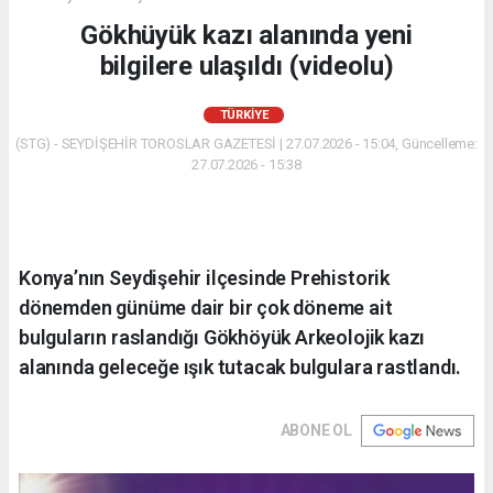
Gökhüyük kazı alanında yeni
bilgilere ulaşıldı (videolu)
TÜRKIYE
(STG) - SEYDİŞEHİR TOROSLAR GAZETESİ | 27.07.2026 - 15:04, Güncelleme:
27.07.2026 - 15:38
Konya’nın Seydişehir ilçesinde Prehistorik
dönemden günüme dair bir çok döneme ait
bulguların raslandığı Gökhöyük Arkeolojik kazı
alanında geleceğe ışık tutacak bulgulara rastlandı.
ABONE OL