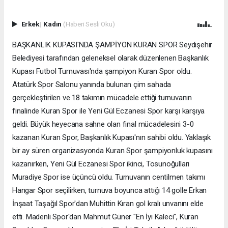
Erkek
|
Kadın
(Haberi Sesli Oku)
BAŞKANLIK KUPASI'NDA ŞAMPİYON KURAN SPOR Seydişehir
Belediyesi tarafından geleneksel olarak düzenlenen Başkanlık
Kupası Futbol Turnuvası'nda şampiyon Kuran Spor oldu.
Atatürk Spor Salonu yanında bulunan çim sahada
gerçekleştirilen ve 18 takımın mücadele ettiği turnuvanın
finalinde Kuran Spor ile Yeni Gül Eczanesi Spor karşı karşıya
geldi. Büyük heyecana sahne olan final mücadelesini 3-0
kazanan Kuran Spor, Başkanlık Kupası'nın sahibi oldu. Yaklaşık
bir ay süren organizasyonda Kuran Spor şampiyonluk kupasını
kazanırken, Yeni Gül Eczanesi Spor ikinci, Tosunoğulları
Muradiye Spor ise üçüncü oldu. Turnuvanın centilmen takımı
Hangar Spor seçilirken, turnuva boyunca attığı 14 golle Erkan
İnşaat Taşağıl Spor'dan Muhittin Kıran gol kralı unvanını elde
etti. Madenli Spor'dan Mahmut Güner "En İyi Kaleci", Kuran