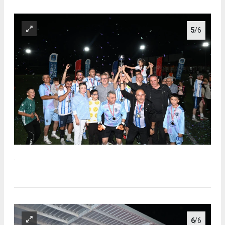
5
/6
.
6
/6