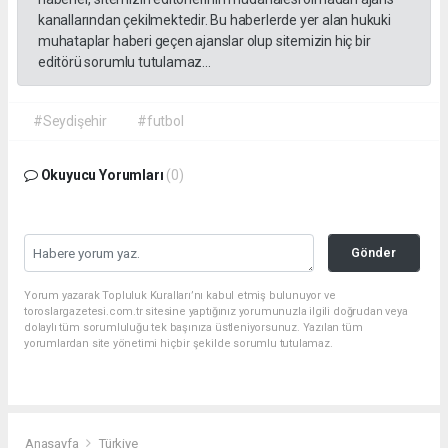
kanallarından çekilmektedir. Bu haberlerde yer alan hukuki
muhataplar haberi geçen ajanslar olup sitemizin hiç bir
editörü sorumlu tutulamaz...
#Seydişehir
#futbol
Okuyucu Yorumları
(0)
Gönder
Yorum yazarak Topluluk Kuralları’nı kabul etmiş bulunuyor ve
toroslargazetesi.com.tr sitesine yaptığınız yorumunuzla ilgili doğrudan veya
dolaylı tüm sorumluluğu tek başınıza üstleniyorsunuz. Yazılan tüm
yorumlardan site yönetimi hiçbir şekilde sorumlu tutulamaz.
Anasayfa
Türkiye