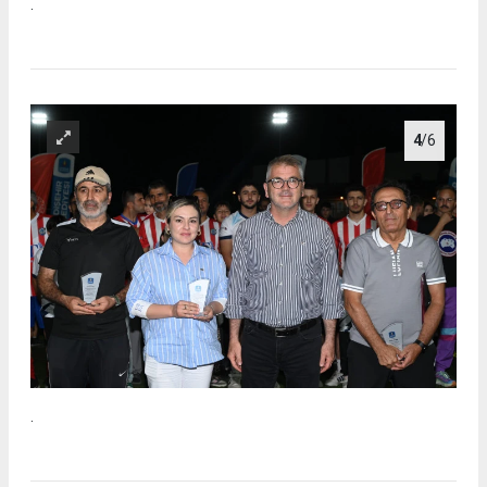
.
4
/6
.