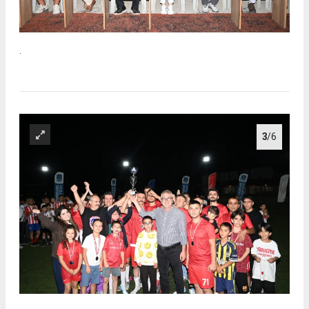
.
3
/6