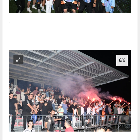
.
6
/6
.