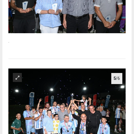
.
5
/6