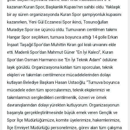
kazanan Kuran Spor, Başkanlık Kupası'nın sahibi oldu. Yaklaşık
bir ay süren organizasyonda Kuran Spor şampiyonluk kupasını
kazanırken, Yeni Gül Eczanesi Spor ikinci, Tosunoğulları
Muradiye Spor ise üçüncü oldu. Turnuvanın centilmen takımı
Hangar Spor seçilirken, turnuva boyunca attığı 14 golle Erkan
İnşaat Taşağıl Spor'dan Muhittin Kıran gol kralı unvanını elde
etti. Madenli Spor'dan Mahmut Güner "En İyi Kaleci", Kuran
Spor'dan Osman Harmancı ise "En İyi Teknik Adam" ödülüne
layık görüldü. Organizasyona katılan tüm sporcuları, teknik
ekipleri ve takımları centilmence mücadelelerinden dolayı
kutlayan Belediye Başkanı Hasan Ustaoğlu; “Turnuva boyunca
mücadele eden tüm sporcularımızı, teknik ekiplerimizi ve
takımlarımızı sergiledikleri centilmenlik, özveri ve örnek
davranışlarından dolayı yürekten kutluyorum. Organizasyonun
başarıyla gerçekleştirilmesinde büyük emek veren Gençlik ve
Spor İlçe Müdürlüğümüze, komite üyelerimize, hakemlerimize,
İlçe Emniyet Müdürlüğü personelimize, görev alan tüm çalışma