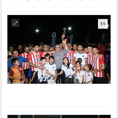
1
/6
.