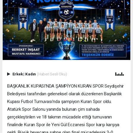
Erkek
|
Kadın
(Haberi Sesli Oku)
BAŞKANLIK KUPASI'NDA ŞAMPİYON KURAN SPOR Seydişehir
Belediyesi tarafından geleneksel olarak düzenlenen Başkanlık
Kupası Futbol Turnuvası'nda şampiyon Kuran Spor oldu.
Atatürk Spor Salonu yanında bulunan çim sahada
gerçekleştirilen ve 18 takımın mücadele ettiği turnuvanın
finalinde Kuran Spor ile Yeni Gül Eczanesi Spor karşı karşıya
geldi. Büyük heyecana sahne olan final mücadelesini 3-0