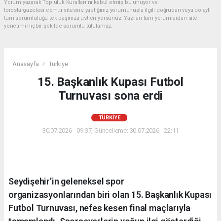
Yorum yazarak Topluluk Kuralları’nı kabul etmiş bulunuyor ve
toroslargazetesi.com.tr sitesine yaptığınız yorumunuzla ilgili doğrudan veya dolaylı
tüm sorumluluğu tek başınıza üstleniyorsunuz. Yazılan tüm yorumlardan site
yönetimi hiçbir şekilde sorumlu tutulamaz.
Anasayfa
Türkiye
15. Başkanlık Kupası Futbol
Turnuvası sona erdi
TÜRKIYE
30.07.2026 - 09:37, Güncelleme: 30.07.2026 - 22:11
Seydişehir’in geleneksel spor
organizasyonlarından biri olan 15. Başkanlık Kupası
Futbol Turnuvası, nefes kesen final maçlarıyla