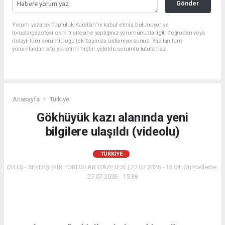
Gönder
Yorum yazarak Topluluk Kuralları’nı kabul etmiş bulunuyor ve
toroslargazetesi.com.tr sitesine yaptığınız yorumunuzla ilgili doğrudan veya
dolaylı tüm sorumluluğu tek başınıza üstleniyorsunuz. Yazılan tüm
yorumlardan site yönetimi hiçbir şekilde sorumlu tutulamaz.
Anasayfa
Türkiye
Gökhüyük kazı alanında yeni
bilgilere ulaşıldı (videolu)
TÜRKIYE
(STG) - SEYDİŞEHİR TOROSLAR GAZETESİ | 27.07.2026 - 15:04, Güncelleme:
27.07.2026 - 15:38