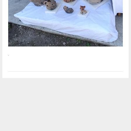
.
2
/5