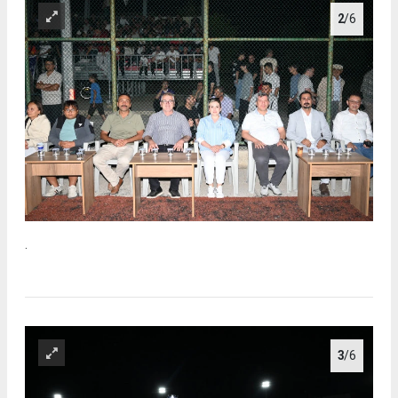
2
/6
.
3
/6