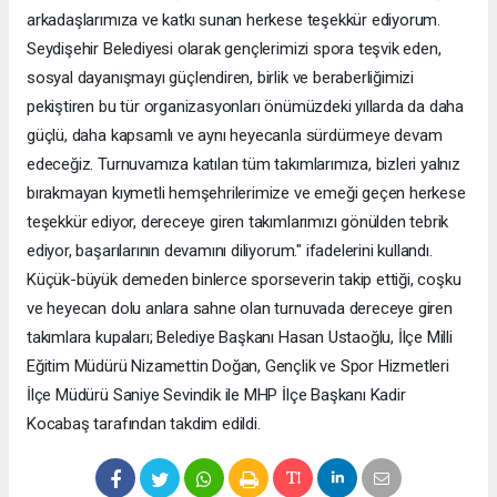
arkadaşlarımıza ve katkı sunan herkese teşekkür ediyorum.
Seydişehir Belediyesi olarak gençlerimizi spora teşvik eden,
sosyal dayanışmayı güçlendiren, birlik ve beraberliğimizi
pekiştiren bu tür organizasyonları önümüzdeki yıllarda da daha
güçlü, daha kapsamlı ve aynı heyecanla sürdürmeye devam
edeceğiz. Turnuvamıza katılan tüm takımlarımıza, bizleri yalnız
bırakmayan kıymetli hemşehrilerimize ve emeği geçen herkese
teşekkür ediyor, dereceye giren takımlarımızı gönülden tebrik
ediyor, başarılarının devamını diliyorum." ifadelerini kullandı.
Küçük-büyük demeden binlerce sporseverin takip ettiği, coşku
ve heyecan dolu anlara sahne olan turnuvada dereceye giren
takımlara kupaları; Belediye Başkanı Hasan Ustaoğlu, İlçe Milli
Eğitim Müdürü Nizamettin Doğan, Gençlik ve Spor Hizmetleri
İlçe Müdürü Saniye Sevindik ile MHP İlçe Başkanı Kadir
Kocabaş tarafından takdim edildi.