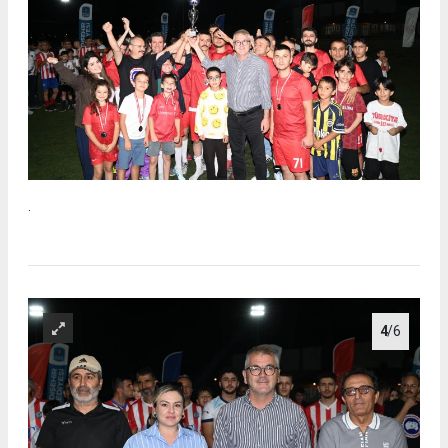
.
4
/6