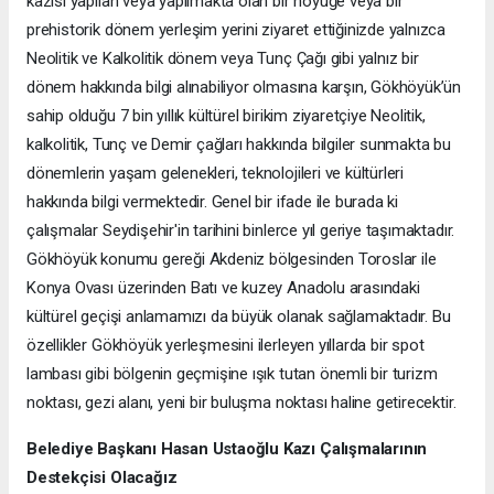
kazısı yapılan veya yapılmakta olan bir höyüğe veya bir
prehistorik dönem yerleşim yerini ziyaret ettiğinizde yalnızca
Neolitik ve Kalkolitik dönem veya Tunç Çağı gibi yalnız bir
dönem hakkında bilgi alınabiliyor olmasına karşın, Gökhöyük’ün
sahip olduğu 7 bin yıllık kültürel birikim ziyaretçiye Neolitik,
kalkolitik, Tunç ve Demir çağları hakkında bilgiler sunmakta bu
dönemlerin yaşam gelenekleri, teknolojileri ve kültürleri
hakkında bilgi vermektedir. Genel bir ifade ile burada ki
çalışmalar Seydişehir'in tarihini binlerce yıl geriye taşımaktadır.
Gökhöyük konumu gereği Akdeniz bölgesinden Toroslar ile
Konya Ovası üzerinden Batı ve kuzey Anadolu arasındaki
kültürel geçişi anlamamızı da büyük olanak sağlamaktadır. Bu
özellikler Gökhöyük yerleşmesini ilerleyen yıllarda bir spot
lambası gibi bölgenin geçmişine ışık tutan önemli bir turizm
noktası, gezi alanı, yeni bir buluşma noktası haline getirecektir.
Belediye Başkanı Hasan Ustaoğlu Kazı Çalışmalarının
Destekçisi Olacağız