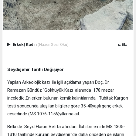
Erkek
|
Kadın
(Haberi Sesli Oku)
Seydişehir Tarihi Değişiyor
Yapılan Arkeolojik kazı ile igili açıklama yapan Doç. Dr.
Ramazan Gündüz “Gökhüyük Kazı alanında 178 mezar
inceledik .En erken bulunan kemik kalıntılarında Tubitak Kargon
testi sonucunda ulaşılan bilgilere göre 35-40yaşlı genç erkek
cesedinde (MS 1076-1156)yıllarına ait.
Belki de Seyid Harun Veli tarafından İlahi bir emirle MS 1305-
1310 tarihinde kurulan Seydişehir ‘de daha önceden de islami