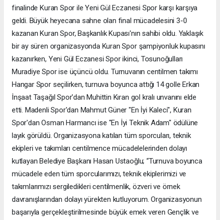
finalinde Kuran Spor ile Yeni Gül Eczanesi Spor karşı karşıya
geldi. Büyük heyecana sahne olan final mücadelesini 3-0
kazanan Kuran Spor, Başkanlık Kupası'nın sahibi oldu. Yaklaşık
bir ay süren organizasyonda Kuran Spor şampiyonluk kupasını
kazanırken, Yeni Gül Eczanesi Spor ikinci, Tosunoğulları
Muradiye Spor ise üçüncü oldu. Turnuvanın centilmen takımı
Hangar Spor seçilirken, turnuva boyunca attığı 14 golle Erkan
İnşaat Taşağıl Spor'dan Muhittin Kıran gol kralı unvanını elde
etti. Madenli Spor'dan Mahmut Güner "En İyi Kaleci", Kuran
Spor'dan Osman Harmancı ise "En İyi Teknik Adam" ödülüne
layık görüldü. Organizasyona katılan tüm sporcuları, teknik
ekipleri ve takımları centilmence mücadelelerinden dolayı
kutlayan Belediye Başkanı Hasan Ustaoğlu; “Turnuva boyunca
mücadele eden tüm sporcularımızı, teknik ekiplerimizi ve
takımlarımızı sergiledikleri centilmenlik, özveri ve örnek
davranışlarından dolayı yürekten kutluyorum. Organizasyonun
başarıyla gerçekleştirilmesinde büyük emek veren Gençlik ve