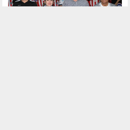
.
5
/6