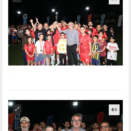
.
4
/6