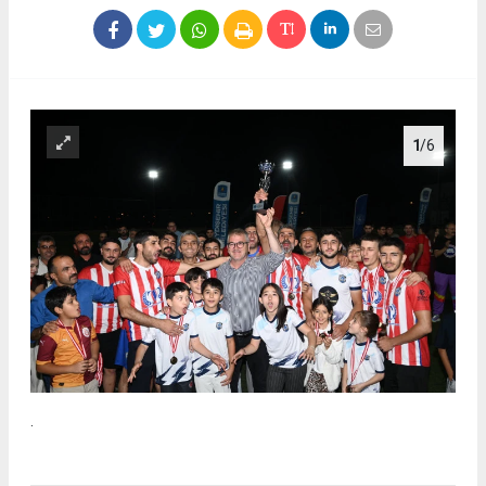
1
/6
.