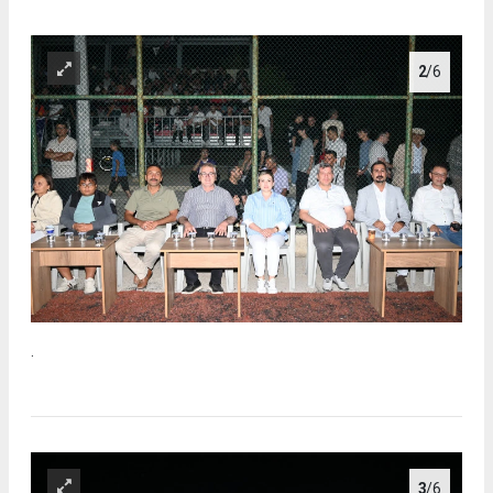
2
/6
.
3
/6