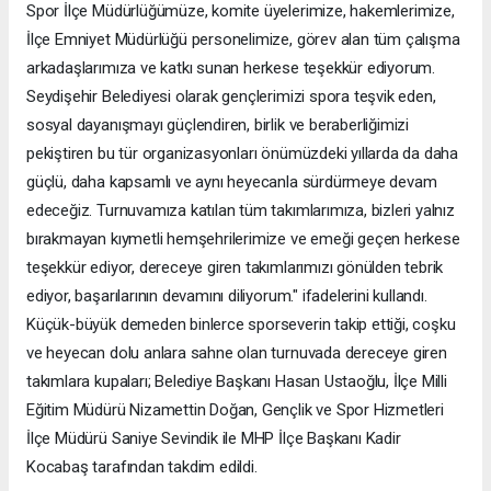
Spor İlçe Müdürlüğümüze, komite üyelerimize, hakemlerimize,
İlçe Emniyet Müdürlüğü personelimize, görev alan tüm çalışma
arkadaşlarımıza ve katkı sunan herkese teşekkür ediyorum.
Seydişehir Belediyesi olarak gençlerimizi spora teşvik eden,
sosyal dayanışmayı güçlendiren, birlik ve beraberliğimizi
pekiştiren bu tür organizasyonları önümüzdeki yıllarda da daha
güçlü, daha kapsamlı ve aynı heyecanla sürdürmeye devam
edeceğiz. Turnuvamıza katılan tüm takımlarımıza, bizleri yalnız
bırakmayan kıymetli hemşehrilerimize ve emeği geçen herkese
teşekkür ediyor, dereceye giren takımlarımızı gönülden tebrik
ediyor, başarılarının devamını diliyorum." ifadelerini kullandı.
Küçük-büyük demeden binlerce sporseverin takip ettiği, coşku
ve heyecan dolu anlara sahne olan turnuvada dereceye giren
takımlara kupaları; Belediye Başkanı Hasan Ustaoğlu, İlçe Milli
Eğitim Müdürü Nizamettin Doğan, Gençlik ve Spor Hizmetleri
İlçe Müdürü Saniye Sevindik ile MHP İlçe Başkanı Kadir
Kocabaş tarafından takdim edildi.