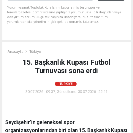
Yorum yazarak Topluluk Kuralları’nı kabul etmiş bulunuyor ve
toroslargazetesi.com.tr sitesine yaptığınız yorumunuzla ilgili doğrudan veya
dolaylı tüm sorumluluğu tek başınıza üstleniyorsunuz. Yazılan tüm
yorumlardan site yönetimi hiçbir şekilde sorumlu tutulamaz.
Anasayfa
Türkiye
15. Başkanlık Kupası Futbol
Turnuvası sona erdi
TÜRKIYE
30.07.2026 - 09:37, Güncelleme: 30.07.2026 - 22:11
Seydişehir’in geleneksel spor
organizasyonlarından biri olan 15. Başkanlık Kupası