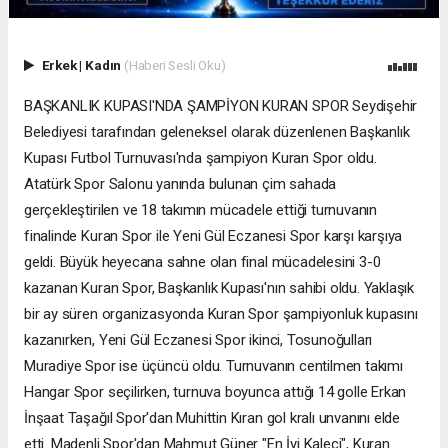
Erkek
|
Kadın
(Haberi Sesli Oku)
BAŞKANLIK KUPASI'NDA ŞAMPİYON KURAN SPOR Seydişehir
Belediyesi tarafından geleneksel olarak düzenlenen Başkanlık
Kupası Futbol Turnuvası'nda şampiyon Kuran Spor oldu.
Atatürk Spor Salonu yanında bulunan çim sahada
gerçekleştirilen ve 18 takımın mücadele ettiği turnuvanın
finalinde Kuran Spor ile Yeni Gül Eczanesi Spor karşı karşıya
geldi. Büyük heyecana sahne olan final mücadelesini 3-0
kazanan Kuran Spor, Başkanlık Kupası'nın sahibi oldu. Yaklaşık
bir ay süren organizasyonda Kuran Spor şampiyonluk kupasını
kazanırken, Yeni Gül Eczanesi Spor ikinci, Tosunoğulları
Muradiye Spor ise üçüncü oldu. Turnuvanın centilmen takımı
Hangar Spor seçilirken, turnuva boyunca attığı 14 golle Erkan
İnşaat Taşağıl Spor'dan Muhittin Kıran gol kralı unvanını elde
etti. Madenli Spor'dan Mahmut Güner "En İyi Kaleci", Kuran