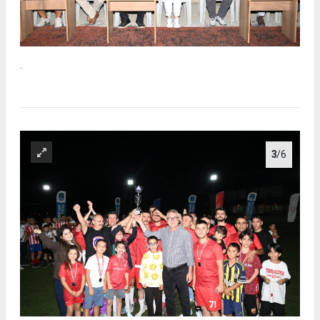
.
3
/6