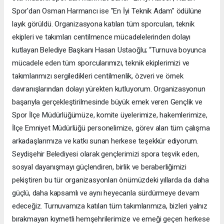
Spor'dan Osman Harmancı ise "En İyi Teknik Adam" ödülüne
layık görüldü. Organizasyona katılan tüm sporcuları, teknik
ekipleri ve takımları centilmence mücadelelerinden dolayı
kutlayan Belediye Başkanı Hasan Ustaoğlu; “Turnuva boyunca
mücadele eden tüm sporcularımızı, teknik ekiplerimizi ve
takımlarımızı sergiledikleri centilmenlik, özveri ve örnek
davranışlarından dolayı yürekten kutluyorum. Organizasyonun
başarıyla gerçekleştirilmesinde büyük emek veren Gençlik ve
Spor İlçe Müdürlüğümüze, komite üyelerimize, hakemlerimize,
İlçe Emniyet Müdürlüğü personelimize, görev alan tüm çalışma
arkadaşlarımıza ve katkı sunan herkese teşekkür ediyorum.
Seydişehir Belediyesi olarak gençlerimizi spora teşvik eden,
sosyal dayanışmayı güçlendiren, birlik ve beraberliğimizi
pekiştiren bu tür organizasyonları önümüzdeki yıllarda da daha
güçlü, daha kapsamlı ve aynı heyecanla sürdürmeye devam
edeceğiz. Turnuvamıza katılan tüm takımlarımıza, bizleri yalnız
bırakmayan kıymetli hemşehrilerimize ve emeği geçen herkese