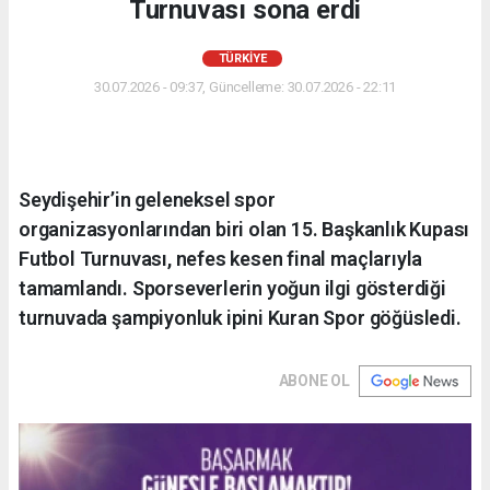
Turnuvası sona erdi
TÜRKIYE
30.07.2026 - 09:37, Güncelleme: 30.07.2026 - 22:11
Seydişehir’in geleneksel spor
organizasyonlarından biri olan 15. Başkanlık Kupası
Futbol Turnuvası, nefes kesen final maçlarıyla
tamamlandı. Sporseverlerin yoğun ilgi gösterdiği
turnuvada şampiyonluk ipini Kuran Spor göğüsledi.
ABONE OL