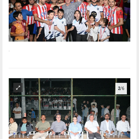
.
2
/6