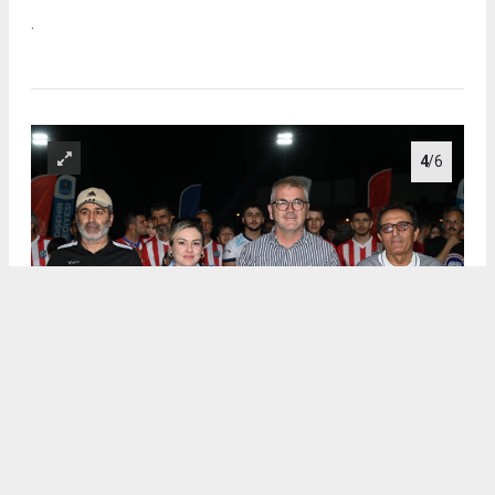
.
4
/6
.