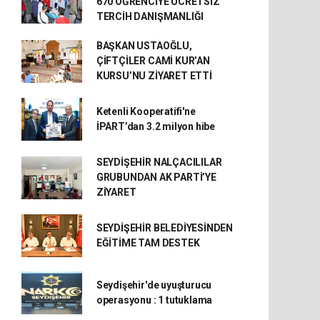
670 ÖĞRENCİYE ÜCRETSİZ
TERCİH DANIŞMANLIĞI
BAŞKAN USTAOĞLU,
ÇİFTÇİLER CAMİ KUR’AN
KURSU’NU ZİYARET ETTİ
Ketenli Kooperatifi'ne
İPART’dan 3.2 milyon hibe
SEYDİŞEHİR NALÇACILILAR
GRUBUNDAN AK PARTİ’YE
ZİYARET
SEYDİŞEHİR BELEDİYESİNDEN
EĞİTİME TAM DESTEK
Seydişehir'de uyuşturucu
operasyonu : 1 tutuklama