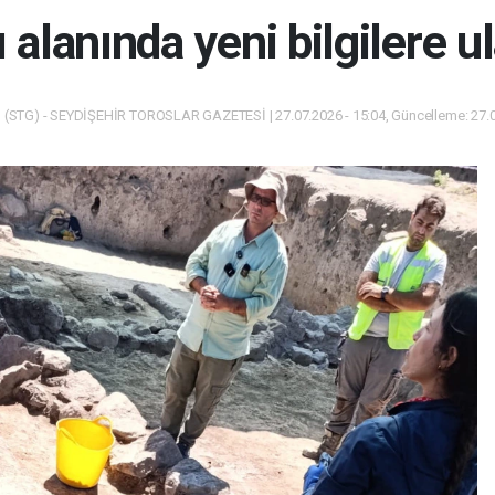
lanında yeni bilgilere ul
(STG) - SEYDİŞEHİR TOROSLAR GAZETESİ | 27.07.2026 - 15:04, Güncelleme: 27.0