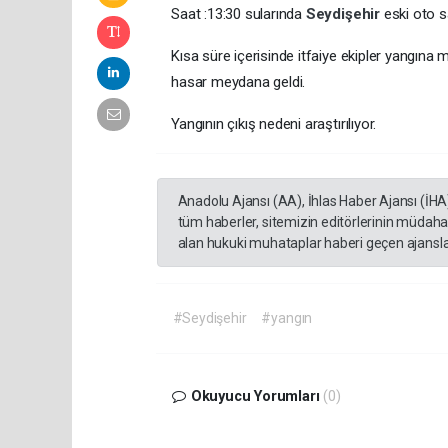
Saat :13:30 sularında
Seydişehir
eski oto 
Kısa süre içerisinde itfaiye ekipler yangın
hasar meydana geldi.
Yangının çıkış nedeni araştırılıyor.
Anadolu Ajansı (AA), İhlas Haber Ajansı (İHA
tüm haberler, sitemizin editörlerinin müdaha
alan hukuki muhataplar haberi geçen ajanslar
#Seydişehir
#yangın
Okuyucu Yorumları
(0)