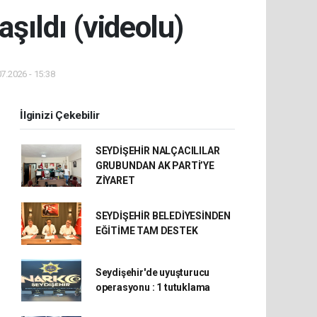
aşıldı (videolu)
7.2026 - 15:38
İlginizi Çekebilir
SEYDİŞEHİR NALÇACILILAR
GRUBUNDAN AK PARTİ’YE
ZİYARET
SEYDİŞEHİR BELEDİYESİNDEN
EĞİTİME TAM DESTEK
Seydişehir'de uyuşturucu
operasyonu : 1 tutuklama