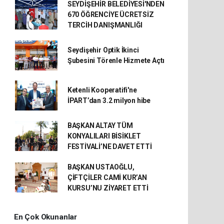
SEYDİŞEHİR BELEDİYESİ'NDEN
670 ÖĞRENCİYE ÜCRETSİZ
TERCİH DANIŞMANLIĞI
Seydişehir Optik İkinci
Şubesini Törenle Hizmete Açtı
Ketenli Kooperatifi'ne
İPART’dan 3.2 milyon hibe
BAŞKAN ALTAY TÜM
KONYALILARI BİSİKLET
FESTİVALİ’NE DAVET ETTİ
BAŞKAN USTAOĞLU,
ÇİFTÇİLER CAMİ KUR’AN
KURSU’NU ZİYARET ETTİ
En Çok Okunanlar