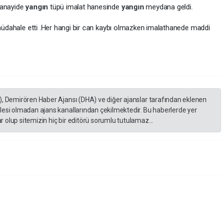
sanayide
yangın
tüpü imalat hanesinde
yangın
meydana geldi.
a müdahale etti .Her hangi bir can kaybı olmazken imalathanede maddi
), Demirören Haber Ajansı (DHA) ve diğer ajanslar tarafından eklenen
lesi olmadan ajans kanallarından çekilmektedir. Bu haberlerde yer
 olup sitemizin hiç bir editörü sorumlu tutulamaz...