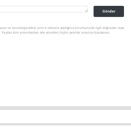
Gönder
uyor ve toroslargazetesi.com.tr sitesine yaptığınız yorumunuzla ilgili doğrudan veya
. Yazılan tüm yorumlardan site yönetimi hiçbir şekilde sorumlu tutulamaz.