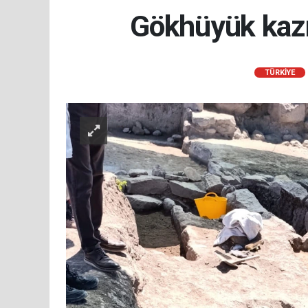
Gökhüyük kazı a
TÜRKIYE