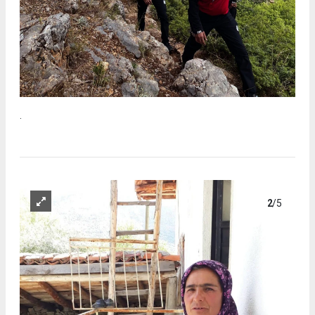
.
2
/5