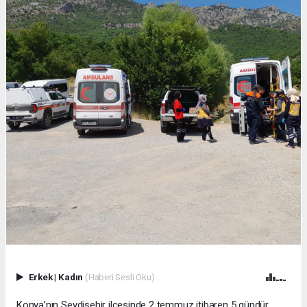
Erkek
|
Kadın
(Haberi Sesli Oku)
Konya’nın Seydişehir ilçesinde 2 temmuz itibaren 5 gündür