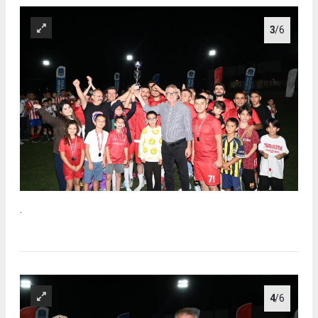
3
/6
.
4
/6