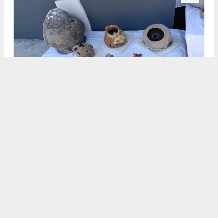
.
2
/5