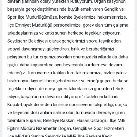
davranışlarından dolayı yürekten kutluyorum. Organizasyonun
başarıyla gerçekleştirilmesinde büyük emek veren Gençlik ve
Spor İlçe Müdürlüğümüze, komite üyelerimize, hakemlerimize,
İlçe Emniyet Müdürlüğü personelimize, görev alan tüm çalışma
arkadaşlarımıza ve katkı sunan herkese teşekkür ediyorum.
Seydişehir Belediyesi olarak gençlerimizi spora teşvik eden,
sosyal dayanışmayı güçlendiren, birlik ve beraberliğimizi
pekiştiren bu tür organizasyonları önümüzdeki yıllarda da daha
güçlü, daha kapsamlı ve aynı heyecanla sürdürmeye devam
edeceğiz. Turnuvamıza katılan tüm takımlarımıza, bizleri yalnız
bırakmayan kıymetli hemşehrilerimize ve emeği geçen herkese
teşekkür ediyor, dereceye giren takımlarımızı gönülden tebrik
ediyor, başarılarının devamını diliyorum." ifadelerini kullandı.
Küçük-büyük demeden binlerce sporseverin takip ettiği, coşku
ve heyecan dolu anlara sahne olan turnuvada dereceye giren
takımlara kupaları; Belediye Başkanı Hasan Ustaoğlu, İlçe Milli
Eğitim Müdürü Nizamettin Doğan, Gençlik ve Spor Hizmetleri
İlçe Müdürü Saniye Sevindik ile MHP İlçe Başkanı Kadir