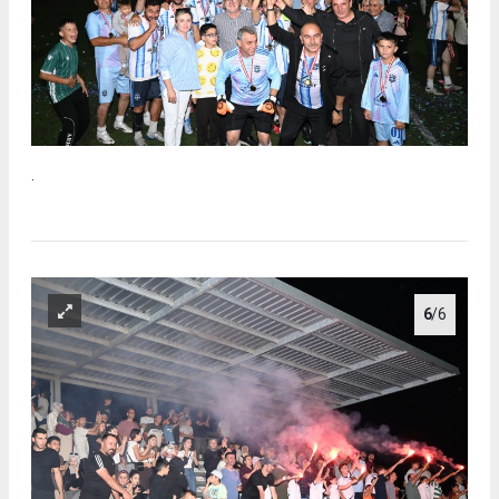
.
6
/6