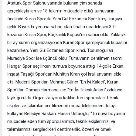
Atatürk Spor Salonu yanında bulunan çim sahada
gerçekleştirilen ve 18 takımın mücadele ettiği turnuvanın
finalinde Kuran Spor ile Yeni Gül Eczanesi Spor karşı karşıya
geldi. Büyük heyecana sahne olan final mücadelesini 3-0
kazanan Kuran Spor, Başkanlık Kupası'nın sahibi oldu. Yaklaşık
bir ay süren organizasyonda Kuran Spor şampiyonluk kupasını
kazanırken, Yeni Gül Eczanesi Spor ikinci, Tosunoğulları
Muradiye Spor ise üçüncü oldu. Turnuvanın centilmen takımı
Hangar Spor seçilirken, turnuva boyunca attığı 14 golle Erkan
İnşaat Taşağıl Spor'dan Muhittin Kıran gol kralı unvanını elde
etti. Madenli Spor'dan Mahmut Güner "En İyi Kaleci", Kuran
Spor'dan Osman Harmancı ise "En İyi Teknik Adam" ödülüne
layık görüldü. Organizasyona katılan tüm sporcuları, teknik
ekipleri ve takımları centilmence mücadelelerinden dolayı
kutlayan Belediye Başkanı Hasan Ustaoğlu; “Turnuva boyunca
mücadele eden tüm sporcularımızı, teknik ekiplerimizi ve
takımlarımızı sergiledikleri centilmenlik, özveri ve örnek