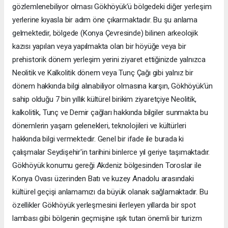
gözlemlenebiliyor olması Gökhöyük’ü bölgedeki diğer yerleşim
yerlerine kıyasla bir adım öne çıkarmaktadır. Bu şu anlama
gelmektedir, bölgede (Konya Çevresinde) bilinen arkeolojik
kazısı yapılan veya yapılmakta olan bir höyüğe veya bir
prehistorik dönem yerleşim yerini ziyaret ettiğinizde yalnızca
Neolitik ve Kalkolitik dönem veya Tunç Çağı gibi yalnız bir
dönem hakkında bilgi alınabiliyor olmasına karşın, Gökhöyük’ün
sahip olduğu 7 bin yıllık kültürel birikim ziyaretçiye Neolitik,
kalkolitik, Tunç ve Demir çağları hakkında bilgiler sunmakta bu
dönemlerin yaşam gelenekleri, teknolojileri ve kültürleri
hakkında bilgi vermektedir. Genel bir ifade ile burada ki
çalışmalar Seydişehir'in tarihini binlerce yıl geriye taşımaktadır.
Gökhöyük konumu gereği Akdeniz bölgesinden Toroslar ile
Konya Ovası üzerinden Batı ve kuzey Anadolu arasındaki
kültürel geçişi anlamamızı da büyük olanak sağlamaktadır. Bu
özellikler Gökhöyük yerleşmesini ilerleyen yıllarda bir spot
lambası gibi bölgenin geçmişine ışık tutan önemli bir turizm