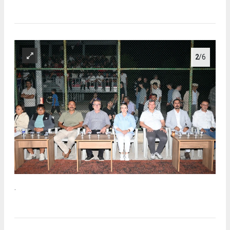
2
/6
.