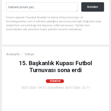
Gönder
Yorum yazarak Topluluk Kuralları’nı kabul etmiş bulunuyor ve
toroslargazetesi.com.tr sitesine yaptığınız yorumunuzla ilgili doğrudan veya
dolaylı tüm sorumluluğu tek başınıza üstleniyorsunuz. Yazılan tüm
yorumlardan site yönetimi hiçbir şekilde sorumlu tutulamaz.
Anasayfa
Türkiye
15. Başkanlık Kupası Futbol
Turnuvası sona erdi
TÜRKIYE
30.07.2026 - 09:37, Güncelleme: 30.07.2026 - 22:11