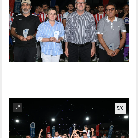
.
5
/6