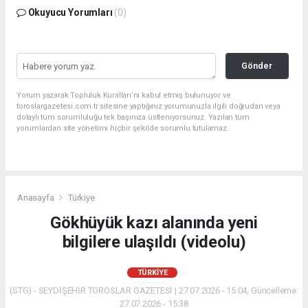
Okuyucu Yorumları
(0)
Gönder
Yorum yazarak Topluluk Kuralları’nı kabul etmiş bulunuyor ve
toroslargazetesi.com.tr sitesine yaptığınız yorumunuzla ilgili doğrudan veya
dolaylı tüm sorumluluğu tek başınıza üstleniyorsunuz. Yazılan tüm
yorumlardan site yönetimi hiçbir şekilde sorumlu tutulamaz.
Anasayfa
Türkiye
Gökhüyük kazı alanında yeni
bilgilere ulaşıldı (videolu)
TÜRKIYE
(STG) - SEYDİŞEHİR TOROSLAR GAZETESİ | 27.07.2026 - 15:04, Güncelleme:
27.07.2026 - 15:38