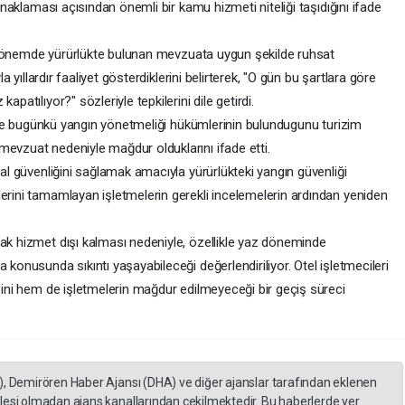
konaklaması açısından önemli bir kamu hizmeti niteliği taşıdığını ifade
eri dönemde yürürlükte bulunan mevzuata uygun şekilde ruhsat
la yıllardır faaliyet gösterdiklerini belirterek, "O gün bu şartlara göre
patılıyor?" sözleriyle tepkilerini dile getirdi.
rihte bugünkü yangın yönetmeliği hükümlerinin bulundugunu turizim
evzuat nedeniyle mağdur olduklarını ifade etti.
mal güvenliğini sağlamak amacıyla yürürlükteki yangın güvenliği
lerini tamamlayan işletmelerin gerekli incelemelerin ardından yeniden
rak hizmet dışı kalması nedeniyle, özellikle yaz döneminde
 konusunda sıkıntı yaşayabileceği değerlendiriliyor. Otel işletmecileri
esini hem de işletmelerin mağdur edilmeyeceği bir geçiş süreci
), Demirören Haber Ajansı (DHA) ve diğer ajanslar tarafından eklenen
lesi olmadan ajans kanallarından çekilmektedir. Bu haberlerde yer