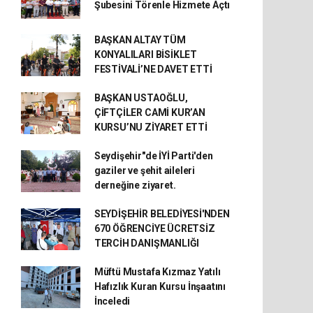
Şubesini Törenle Hizmete Açtı
BAŞKAN ALTAY TÜM
KONYALILARI BİSİKLET
FESTİVALİ’NE DAVET ETTİ
BAŞKAN USTAOĞLU,
ÇİFTÇİLER CAMİ KUR’AN
KURSU’NU ZİYARET ETTİ
Seydişehir"de İYİ Parti'den
gaziler ve şehit aileleri
derneğine ziyaret.
SEYDİŞEHİR BELEDİYESİ'NDEN
670 ÖĞRENCİYE ÜCRETSİZ
TERCİH DANIŞMANLIĞI
Müftü Mustafa Kızmaz Yatılı
Hafızlık Kuran Kursu İnşaatını
İnceledi