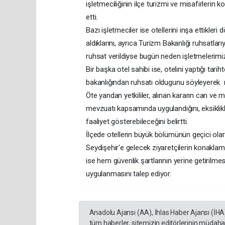
işletmeciliğinin ilçe turizmi ve misafirlerin 
etti.
Bazı işletmeciler ise otellerini inşa ettikl
aldıklarını, ayrıca Turizm Bakanlığı ruhsatlarıy
ruhsat verildiyse bugün neden işletmelerimiz ka
Bir başka otel sahibi ise, otelini yaptığı ta
bakanlığından ruhsatı oldugunu söyleyerek m
Öte yandan yetkililer, alınan kararın can ve 
mevzuatı kapsamında uygulandığını, eksiklik
faaliyet gösterebileceğini belirtti.
İlçede otellerin büyük bölümünün geçici ola
Seydişehir'e gelecek ziyaretçilerin konaklama
ise hem güvenlik şartlarının yerine getirilm
uygulanmasını talep ediyor.
Anadolu Ajansı (AA), İhlas Haber Ajansı (İHA
tüm haberler, sitemizin editörlerinin müdaha