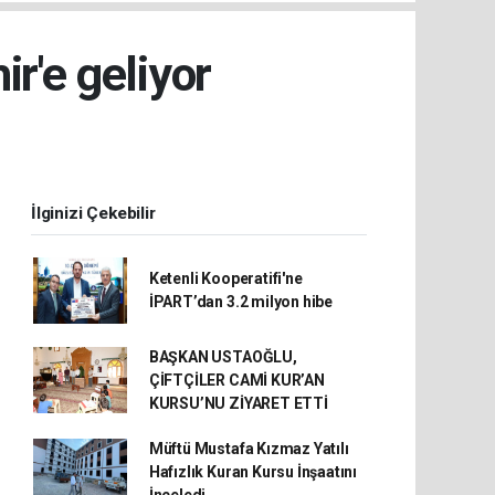
r'e geliyor
İlginizi Çekebilir
Ketenli Kooperatifi'ne
İPART’dan 3.2 milyon hibe
BAŞKAN USTAOĞLU,
ÇİFTÇİLER CAMİ KUR’AN
KURSU’NU ZİYARET ETTİ
Müftü Mustafa Kızmaz Yatılı
Hafızlık Kuran Kursu İnşaatını
İnceledi