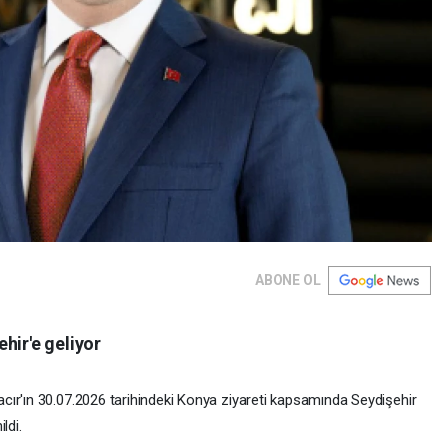
ABONE OL
hir'e geliyor
cır'ın 30.07.2026 tarihindeki Konya ziyareti kapsamında Seydişehir
ldi.