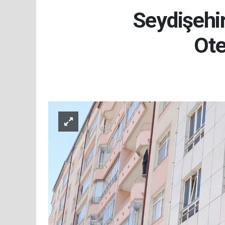
Seydişehi
Ote