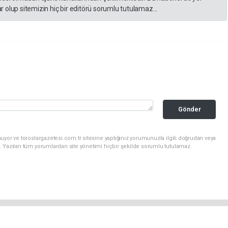
 olup sitemizin hiç bir editörü sorumlu tutulamaz...
Gönder
uyor ve toroslargazetesi.com.tr sitesine yaptığınız yorumunuzla ilgili doğrudan veya
. Yazılan tüm yorumlardan site yönetimi hiçbir şekilde sorumlu tutulamaz.