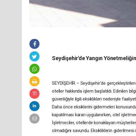
Seydişehir'de Yangın Yönetmeliğin
SEYDİŞEHİR – Seydişehir'de gerçekleştirilen
oteller hakkında işlem başlatıldı. Edinilen bi
güvenliğiyle ilgili eksiklikleri nedeniyle faaliy
Daha önce eksiklerini gidermeleri konusunda u
kapatılması kararı uygulanırken, otel işletmec
İşletmeciler, otellerde konaklayan müşteril
olmadığını savundu. Eksikliklerin giderilmesi i