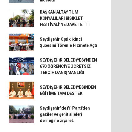
BAŞKAN ALTAY TÜM
KONYALILARI BİSİKLET
FESTİVALİ’NE DAVET ETTİ
Seydişehir Optik İkinci
Şubesini Törenle Hizmete Açtı
SEYDİŞEHİR BELEDİYESİ'NDEN
670 ÖĞRENCİYE ÜCRETSİZ
TERCİH DANIŞMANLIĞI
SEYDİŞEHİR BELEDİYESİNDEN
EĞİTİME TAM DESTEK
Seydişehir"de İYİ Parti'den
gaziler ve şehit aileleri
derneğine ziyaret.