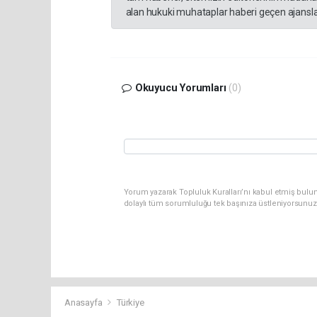
alan hukuki muhataplar haberi geçen ajanslar
Okuyucu Yorumları
(0)
Yorum yazarak Topluluk Kuralları’nı kabul etmiş bulun
dolaylı tüm sorumluluğu tek başınıza üstleniyorsunuz
Anasayfa
Türkiye