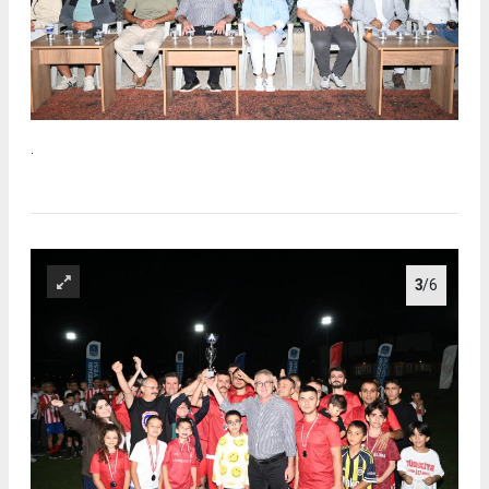
.
3
/6