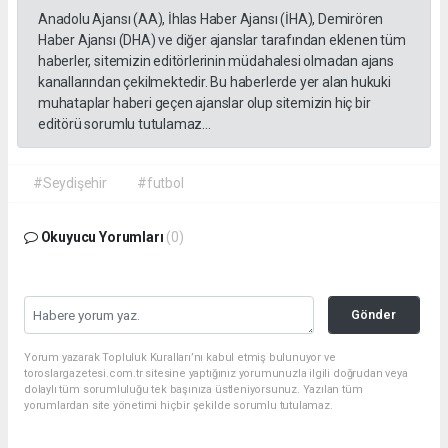
Anadolu Ajansı (AA), İhlas Haber Ajansı (İHA), Demirören
Haber Ajansı (DHA) ve diğer ajanslar tarafından eklenen tüm
haberler, sitemizin editörlerinin müdahalesi olmadan ajans
kanallarından çekilmektedir. Bu haberlerde yer alan hukuki
muhataplar haberi geçen ajanslar olup sitemizin hiç bir
editörü sorumlu tutulamaz...
#Seydişehir
#futbol
Okuyucu Yorumları
(0)
Gönder
Yorum yazarak Topluluk Kuralları’nı kabul etmiş bulunuyor ve
toroslargazetesi.com.tr sitesine yaptığınız yorumunuzla ilgili doğrudan veya
dolaylı tüm sorumluluğu tek başınıza üstleniyorsunuz. Yazılan tüm
yorumlardan site yönetimi hiçbir şekilde sorumlu tutulamaz.