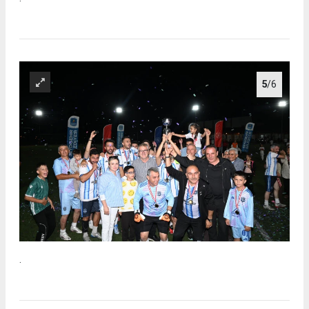
5
/6
.