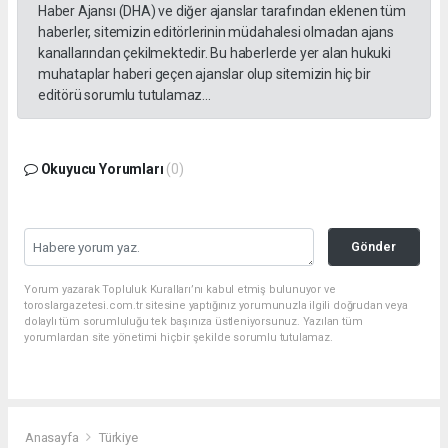
Haber Ajansı (DHA) ve diğer ajanslar tarafından eklenen tüm
haberler, sitemizin editörlerinin müdahalesi olmadan ajans
kanallarından çekilmektedir. Bu haberlerde yer alan hukuki
muhataplar haberi geçen ajanslar olup sitemizin hiç bir
editörü sorumlu tutulamaz...
Okuyucu Yorumları
(0)
Gönder
Yorum yazarak Topluluk Kuralları’nı kabul etmiş bulunuyor ve
toroslargazetesi.com.tr sitesine yaptığınız yorumunuzla ilgili doğrudan veya
dolaylı tüm sorumluluğu tek başınıza üstleniyorsunuz. Yazılan tüm
yorumlardan site yönetimi hiçbir şekilde sorumlu tutulamaz.
Anasayfa
Türkiye