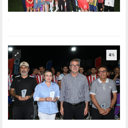
.
4
/6
.