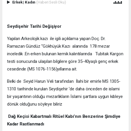
Erkek
|
Kadın
(Haberi Sesli Oku)
Seydişehir Tarihi Değişiyor
Yapılan Arkeolojik kazı ile igili açıklama yapan Doç. Dr.
Ramazan Gündüz “Gökhüyük Kazı alanında 178 mezar
inceledik .En erken bulunan kemik kalıntılarında Tubitak Kargon
testi sonucunda ulaşılan bilgilere göre 35-40yaşlı genç erkek
cesedinde (MS 1076-1156)yıllarına ait.
Belki de Seyid Harun Veli tarafından İlahi bir emirle MS 1305-
1310 tarihinde kurulan Seydişehir ‘de daha önceden de islami
bir yaşantının olduğu mezarlıkların İslami şartlara uygun kıbleye
dönük olduğunu söyleye biliriz
Dağ Keçisi Kabartmalı Ritüel Kabı’nın Benzerine Şimdiye
Kadar Rastlanmadı