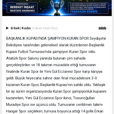
Erkek
|
Kadın
(Haberi Sesli Oku)
BAŞKANLIK KUPASI'NDA ŞAMPİYON KURAN SPOR Seydişehir
Belediyesi tarafından geleneksel olarak düzenlenen Başkanlık
Kupası Futbol Turnuvası'nda şampiyon Kuran Spor oldu.
Atatürk Spor Salonu yanında bulunan çim sahada
gerçekleştirilen ve 18 takımın mücadele ettiği turnuvanın
finalinde Kuran Spor ile Yeni Gül Eczanesi Spor karşı karşıya
geldi. Büyük heyecana sahne olan final mücadelesini 3-0
kazanan Kuran Spor, Başkanlık Kupası'nın sahibi oldu. Yaklaşık
bir ay süren organizasyonda Kuran Spor şampiyonluk kupasını
kazanırken, Yeni Gül Eczanesi Spor ikinci, Tosunoğulları
Muradiye Spor ise üçüncü oldu. Turnuvanın centilmen takımı
Hangar Spor seçilirken, turnuva boyunca attığı 14 golle Erkan