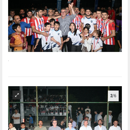
.
2
/6