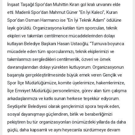
İnşaat Taşağıl Spor'dan Muhittin Kıran gol kralı unvanını elde
etti. Madenli Spor'dan Mahmut Güner "En İyi Kaleci", Kuran
Spor'dan Osman Harmancı ise "En İyi Teknik Adam" ödülüne
layık görüldü. Organizasyona katılan tüm sporcuları, teknik
ekipleri ve takımları centilmence mücadelelerinden dolayı
kutlayan Belediye Başkanı Hasan Ustaoğlu; “Turnuva boyunca
mücadele eden tüm sporcularımızı, teknik ekiplerimizi ve
takımlarımızı sergiledikleri centilmenlik, özveri ve örnek
davranışlarından dolayı yürekten kutluyorum. Organizasyonun
başarıyla gerçekleştirilmesinde büyük emek veren Gençlik ve
Spor İlçe Müdürlüğümüze, komite üyelerimize, hakemlerimize,
İlçe Emniyet Müdürlüğü personelimize, görev alan tüm çalışma
arkadaşlarımıza ve katkı sunan herkese teşekkür ediyorum.
Seydişehir Belediyesi olarak gençlerimizi spora teşvik eden,
sosyal dayanışmayı güçlendiren, birlik ve beraberliğimizi
pekiştiren bu tür organizasyonları önümüzdeki yıllarda da daha
güçlü, daha kapsamlı ve aynı heyecanla sürdürmeye devam