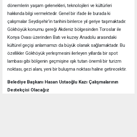
dönemlerin yaşam gelenekleri, teknolojileri ve kültürleri
hakkında bilgi vermektedir. Genel bir ifade ile burada ki
çalışmalar Seydişehir'in tarihini binlerce yıl geriye taşımaktadır.
Gökhöyük konumu gereği Akdeniz bölgesinden Toroslar ile
Konya Ovası üzerinden Batı ve kuzey Anadolu arasındaki
kültürel geçişi anlamamızı da büyük olanak sağlamaktadır. Bu
özellikler Gökhöyük yerleşmesini ilerleyen yıllarda bir spot
lambası gibi bölgenin geçmişine ışık tutan önemli bir turizm
noktası, gezi alanı, yeni bir buluşma noktası haline getirecektir.
Belediye Başkanı Hasan Ustaoğlu Kazı Çalışmalarının
Destekçisi Olacağız
2020 Yılından itibaren Gökhüyük Mahallesinin kazı alanında kazı
başkanımız Doç Dr Ramazan Gündüz beyin destekleri ile
sürüyor. Bizde yerinde görmek için buraya geldik. Gördük ki çok
büyük yol kendilerine çalışmalarda .Kendilerine teşekkür
ediyoruz.’ dedi