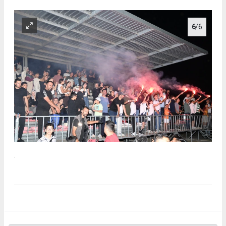
6
/6
.