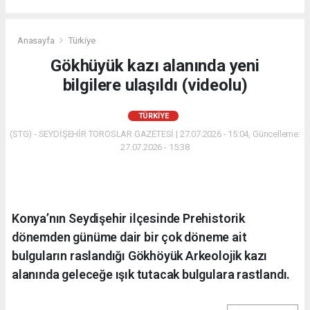
Anasayfa
Türkiye
Gökhüyük kazı alanında yeni
bilgilere ulaşıldı (videolu)
TÜRKIYE
(STG) - SEYDİŞEHİR TOROSLAR GAZETESİ | 27.07.2026 - 15:04, Güncelleme:
27.07.2026 - 15:38
Konya’nın Seydişehir ilçesinde Prehistorik
dönemden günüme dair bir çok döneme ait
bulguların raslandığı Gökhöyük Arkeolojik kazı
alanında geleceğe ışık tutacak bulgulara rastlandı.