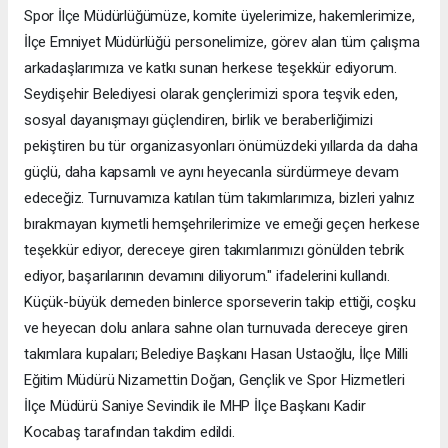
Spor İlçe Müdürlüğümüze, komite üyelerimize, hakemlerimize,
İlçe Emniyet Müdürlüğü personelimize, görev alan tüm çalışma
arkadaşlarımıza ve katkı sunan herkese teşekkür ediyorum.
Seydişehir Belediyesi olarak gençlerimizi spora teşvik eden,
sosyal dayanışmayı güçlendiren, birlik ve beraberliğimizi
pekiştiren bu tür organizasyonları önümüzdeki yıllarda da daha
güçlü, daha kapsamlı ve aynı heyecanla sürdürmeye devam
edeceğiz. Turnuvamıza katılan tüm takımlarımıza, bizleri yalnız
bırakmayan kıymetli hemşehrilerimize ve emeği geçen herkese
teşekkür ediyor, dereceye giren takımlarımızı gönülden tebrik
ediyor, başarılarının devamını diliyorum." ifadelerini kullandı.
Küçük-büyük demeden binlerce sporseverin takip ettiği, coşku
ve heyecan dolu anlara sahne olan turnuvada dereceye giren
takımlara kupaları; Belediye Başkanı Hasan Ustaoğlu, İlçe Milli
Eğitim Müdürü Nizamettin Doğan, Gençlik ve Spor Hizmetleri
İlçe Müdürü Saniye Sevindik ile MHP İlçe Başkanı Kadir
Kocabaş tarafından takdim edildi.