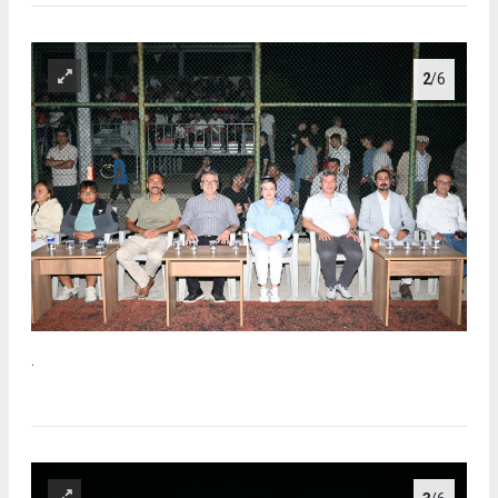
2
/6
.