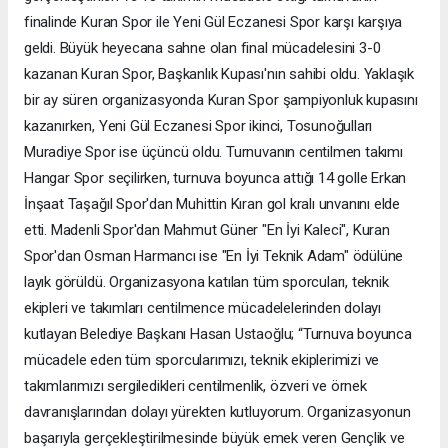
finalinde Kuran Spor ile Yeni Gül Eczanesi Spor karşı karşıya
geldi. Büyük heyecana sahne olan final mücadelesini 3-0
kazanan Kuran Spor, Başkanlık Kupası'nın sahibi oldu. Yaklaşık
bir ay süren organizasyonda Kuran Spor şampiyonluk kupasını
kazanırken, Yeni Gül Eczanesi Spor ikinci, Tosunoğulları
Muradiye Spor ise üçüncü oldu. Turnuvanın centilmen takımı
Hangar Spor seçilirken, turnuva boyunca attığı 14 golle Erkan
İnşaat Taşağıl Spor'dan Muhittin Kıran gol kralı unvanını elde
etti. Madenli Spor'dan Mahmut Güner "En İyi Kaleci", Kuran
Spor'dan Osman Harmancı ise "En İyi Teknik Adam" ödülüne
layık görüldü. Organizasyona katılan tüm sporcuları, teknik
ekipleri ve takımları centilmence mücadelelerinden dolayı
kutlayan Belediye Başkanı Hasan Ustaoğlu; “Turnuva boyunca
mücadele eden tüm sporcularımızı, teknik ekiplerimizi ve
takımlarımızı sergiledikleri centilmenlik, özveri ve örnek
davranışlarından dolayı yürekten kutluyorum. Organizasyonun
başarıyla gerçekleştirilmesinde büyük emek veren Gençlik ve