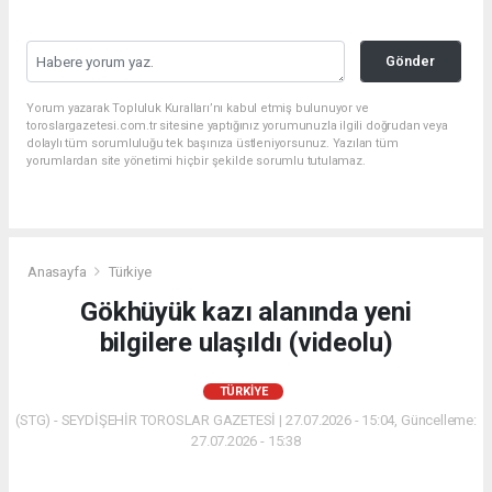
Gönder
Yorum yazarak Topluluk Kuralları’nı kabul etmiş bulunuyor ve
toroslargazetesi.com.tr sitesine yaptığınız yorumunuzla ilgili doğrudan veya
dolaylı tüm sorumluluğu tek başınıza üstleniyorsunuz. Yazılan tüm
yorumlardan site yönetimi hiçbir şekilde sorumlu tutulamaz.
Anasayfa
Türkiye
Gökhüyük kazı alanında yeni
bilgilere ulaşıldı (videolu)
TÜRKIYE
(STG) - SEYDİŞEHİR TOROSLAR GAZETESİ | 27.07.2026 - 15:04, Güncelleme:
27.07.2026 - 15:38