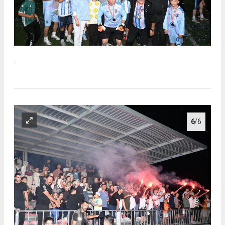
.
6
/6