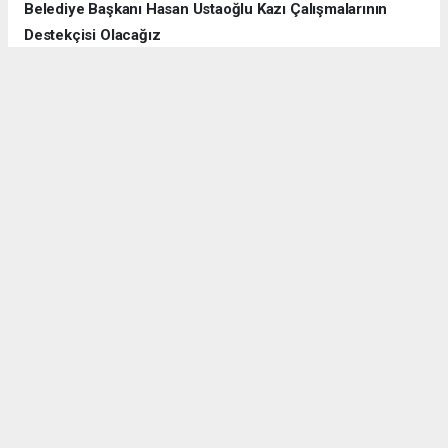
Belediye Başkanı Hasan Ustaoğlu Kazı Çalışmalarının
Destekçisi Olacağız
2020 Yılından itibaren Gökhüyük Mahallesinin kazı alanında kazı
başkanımız Doç Dr Ramazan Gündüz beyin destekleri ile
sürüyor. Bizde yerinde görmek için buraya geldik. Gördük ki çok
büyük yol kendilerine çalışmalarda .Kendilerine teşekkür
ediyoruz.’ dedi
1
/5
.