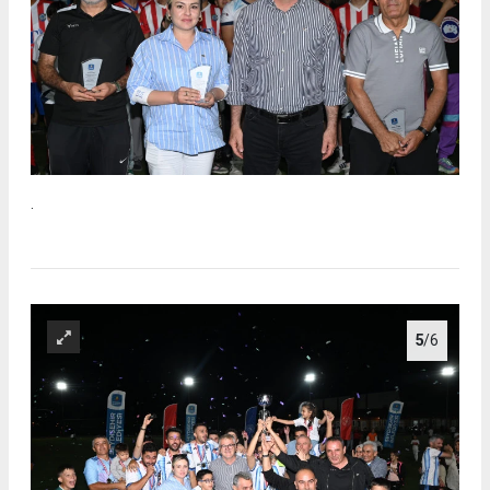
.
5
/6