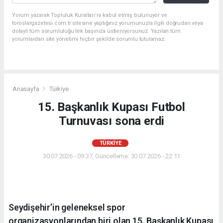
Yorum yazarak Topluluk Kuralları’nı kabul etmiş bulunuyor ve
toroslargazetesi.com.tr sitesine yaptığınız yorumunuzla ilgili doğrudan veya
dolaylı tüm sorumluluğu tek başınıza üstleniyorsunuz. Yazılan tüm
yorumlardan site yönetimi hiçbir şekilde sorumlu tutulamaz.
Anasayfa
Türkiye
15. Başkanlık Kupası Futbol
Turnuvası sona erdi
TÜRKIYE
30.07.2026 - 09:37, Güncelleme: 30.07.2026 - 22:11
Seydişehir’in geleneksel spor
organizasyonlarından biri olan 15. Başkanlık Kupası