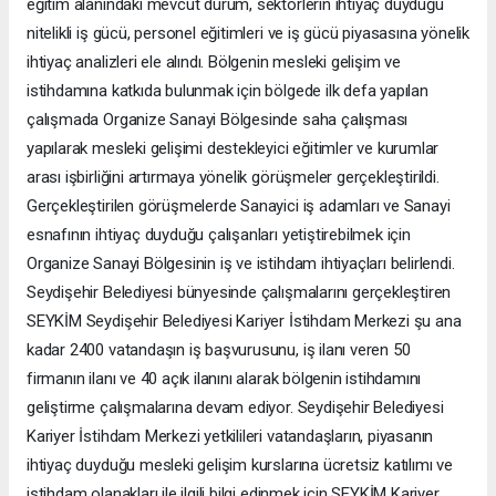
eğitim alanındaki mevcut durum, sektörlerin ihtiyaç duyduğu
nitelikli iş gücü, personel eğitimleri ve iş gücü piyasasına yönelik
ihtiyaç analizleri ele alındı. Bölgenin mesleki gelişim ve
istihdamına katkıda bulunmak için bölgede ilk defa yapılan
çalışmada Organize Sanayi Bölgesinde saha çalışması
yapılarak mesleki gelişimi destekleyici eğitimler ve kurumlar
arası işbirliğini artırmaya yönelik görüşmeler gerçekleştirildi.
Gerçekleştirilen görüşmelerde Sanayici iş adamları ve Sanayi
esnafının ihtiyaç duyduğu çalışanları yetiştirebilmek için
Organize Sanayi Bölgesinin iş ve istihdam ihtiyaçları belirlendi.
Seydişehir Belediyesi bünyesinde çalışmalarını gerçekleştiren
SEYKİM Seydişehir Belediyesi Kariyer İstihdam Merkezi şu ana
kadar 2400 vatandaşın iş başvurusunu, iş ilanı veren 50
firmanın ilanı ve 40 açık ilanını alarak bölgenin istihdamını
geliştirme çalışmalarına devam ediyor. Seydişehir Belediyesi
Kariyer İstihdam Merkezi yetkilileri vatandaşların, piyasanın
ihtiyaç duyduğu mesleki gelişim kurslarına ücretsiz katılımı ve
istihdam olanakları ile ilgili bilgi edinmek için SEYKİM Kariyer