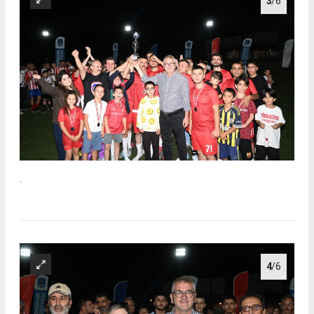
3
/6
.
4
/6