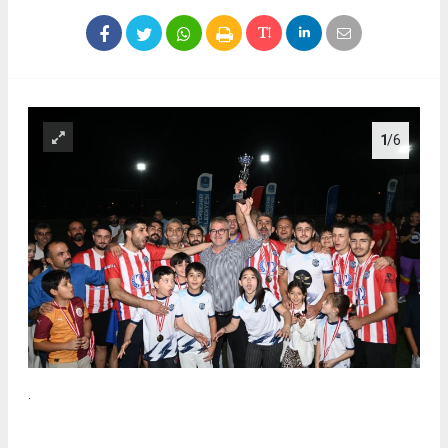
1
/6
.