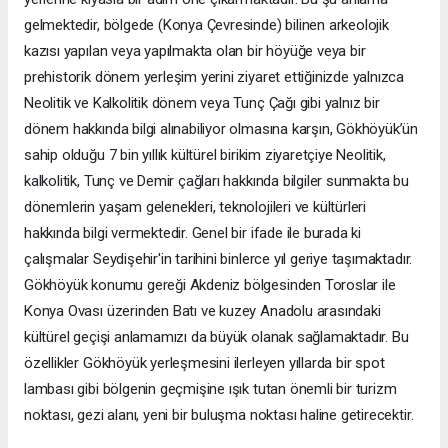
gelmektedir, bölgede (Konya Çevresinde) bilinen arkeolojik
kazısı yapılan veya yapılmakta olan bir höyüğe veya bir
prehistorik dönem yerleşim yerini ziyaret ettiğinizde yalnızca
Neolitik ve Kalkolitik dönem veya Tunç Çağı gibi yalnız bir
dönem hakkında bilgi alınabiliyor olmasına karşın, Gökhöyük’ün
sahip olduğu 7 bin yıllık kültürel birikim ziyaretçiye Neolitik,
kalkolitik, Tunç ve Demir çağları hakkında bilgiler sunmakta bu
dönemlerin yaşam gelenekleri, teknolojileri ve kültürleri
hakkında bilgi vermektedir. Genel bir ifade ile burada ki
çalışmalar Seydişehir'in tarihini binlerce yıl geriye taşımaktadır.
Gökhöyük konumu gereği Akdeniz bölgesinden Toroslar ile
Konya Ovası üzerinden Batı ve kuzey Anadolu arasındaki
kültürel geçişi anlamamızı da büyük olanak sağlamaktadır. Bu
özellikler Gökhöyük yerleşmesini ilerleyen yıllarda bir spot
lambası gibi bölgenin geçmişine ışık tutan önemli bir turizm
noktası, gezi alanı, yeni bir buluşma noktası haline getirecektir.