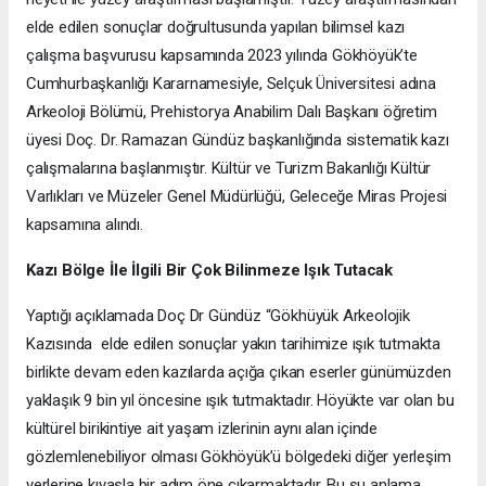
elde edilen sonuçlar doğrultusunda yapılan bilimsel kazı
çalışma başvurusu kapsamında 2023 yılında Gökhöyük’te
Cumhurbaşkanlığı Kararnamesiyle, Selçuk Üniversitesi adına
Arkeoloji Bölümü, Prehistorya Anabilim Dalı Başkanı öğretim
üyesi Doç. Dr. Ramazan Gündüz başkanlığında sistematik kazı
çalışmalarına başlanmıştır. Kültür ve Turizm Bakanlığı Kültür
Varlıkları ve Müzeler Genel Müdürlüğü, Geleceğe Miras Projesi
kapsamına alındı.
Kazı Bölge İle İlgili Bir Çok Bilinmeze Işık Tutacak
Yaptığı açıklamada Doç Dr Gündüz “Gökhüyük Arkeolojik
Kazısında elde edilen sonuçlar yakın tarihimize ışık tutmakta
birlikte devam eden kazılarda açığa çıkan eserler günümüzden
yaklaşık 9 bin yıl öncesine ışık tutmaktadır. Höyükte var olan bu
kültürel birikintiye ait yaşam izlerinin aynı alan içinde
gözlemlenebiliyor olması Gökhöyük’ü bölgedeki diğer yerleşim
yerlerine kıyasla bir adım öne çıkarmaktadır. Bu şu anlama