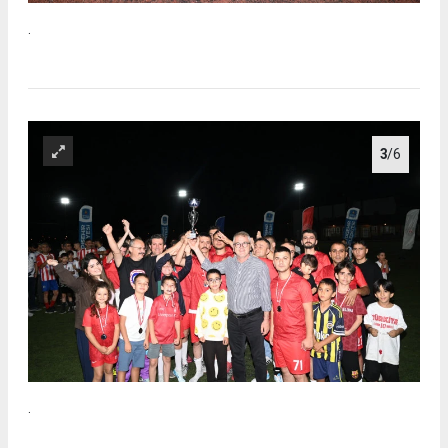
.
3
/6
.