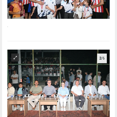
.
2
/6