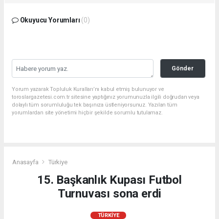
Okuyucu Yorumları
(0)
Gönder
Yorum yazarak Topluluk Kuralları’nı kabul etmiş bulunuyor ve
toroslargazetesi.com.tr sitesine yaptığınız yorumunuzla ilgili doğrudan veya
dolaylı tüm sorumluluğu tek başınıza üstleniyorsunuz. Yazılan tüm
yorumlardan site yönetimi hiçbir şekilde sorumlu tutulamaz.
Anasayfa
Türkiye
15. Başkanlık Kupası Futbol
Turnuvası sona erdi
TÜRKIYE