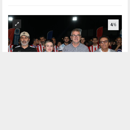
4
/6
.