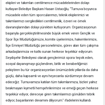
ekipleri ve takımları centilmence mücadelelerinden dolayı
kutlayan Belediye Başkanı Hasan Ustaoğlu; “Turnuva boyunca
mücadele eden tüm sporcularımızı, teknik ekiplerimizi ve
takımlarımızı sergiledikleri centilmenlik, özveri ve örnek
davranışlarından dolayı yürekten kutluyorum. Organizasyonun
başarıyla gerçekleştirilmesinde büyük emek veren Gençlik ve
Spor İlçe Müdürlüğümüze, komite üyelerimize, hakemlerimize,
İlçe Emniyet Müdürlüğü personelimize, görev alan tüm çalışma
arkadaşlarımıza ve katkı sunan herkese teşekkür ediyorum.
Seydişehir Belediyesi olarak gençlerimizi spora teşvik eden,
sosyal dayanışmayı güçlendiren, birlik ve beraberliğimizi
pekiştiren bu tür organizasyonları önümüzdeki yıllarda da daha
güçlü, daha kapsamlı ve aynı heyecanla sürdürmeye devam
edeceğiz. Turnuvamıza katılan tüm takımlarımıza, bizleri yalnız
bırakmayan kıymetli hemşehrilerimize ve emeği geçen herkese
teşekkür ediyor, dereceye giren takımlarımızı gönülden tebrik
ediyor, başarılarının devamını diliyorum." ifadelerini kullandı.