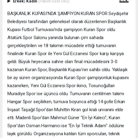
Erkek
|
Kadın
(Haberi Sesli Oku)
BAŞKANLIK KUPASI'NDA ŞAMPİYON KURAN SPOR Seydişehir
Belediyesi tarafından geleneksel olarak düzenlenen Başkanlık
Kupası Futbol Turnuvası'nda şampiyon Kuran Spor oldu.
Atatürk Spor Salonu yanında bulunan çim sahada
gerçekleştirilen ve 18 takımın mücadele ettiği turnuvanın
finalinde Kuran Spor ile Yeni Gül Eczanesi Spor karşı karşıya
geldi. Büyük heyecana sahne olan final mücadelesini 3-0
kazanan Kuran Spor, Başkanlık Kupası'nın sahibi oldu. Yaklaşık
bir ay süren organizasyonda Kuran Spor şampiyonluk kupasını
kazanırken, Yeni Gül Eczanesi Spor ikinci, Tosunoğulları
Muradiye Spor ise üçüncü oldu. Turnuvanın centilmen takımı
Hangar Spor seçilirken, turnuva boyunca attığı 14 golle Erkan
İnşaat Taşağıl Spor'dan Muhittin Kıran gol kralı unvanını elde
etti. Madenli Spor'dan Mahmut Güner "En İyi Kaleci", Kuran
Spor'dan Osman Harmancı ise "En İyi Teknik Adam" ödülüne
layık görüldü. Organizasyona katılan tüm sporcuları, teknik