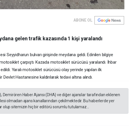
ABONE OL
dana gelen trafik kazasında 1 kişi yaralandı
si Seyyidharun bulvarı girişinde meydana geldi. Edinilen bilgiye
otosiklet çarpıştı. Kazada motosiklet sürücüsü yaralandı. İhbar
 edildi. Yaralı motosiklet sürücüsü olay yerinde yapılan ilk
evlet Hastanesine kaldırılarak tedavi altına alındı.
), Demirören Haber Ajansı (DHA) ve diğer ajanslar tarafından eklenen
lesi olmadan ajans kanallarından çekilmektedir. Bu haberlerde yer
 olup sitemizin hiç bir editörü sorumlu tutulamaz...