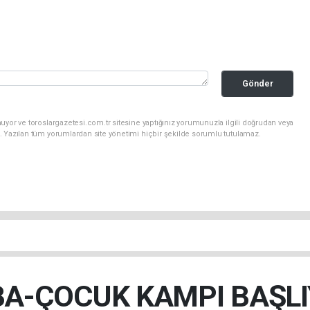
Gönder
uyor ve toroslargazetesi.com.tr sitesine yaptığınız yorumunuzla ilgili doğrudan veya
. Yazılan tüm yorumlardan site yönetimi hiçbir şekilde sorumlu tutulamaz.
A-ÇOCUK KAMPI BAŞL