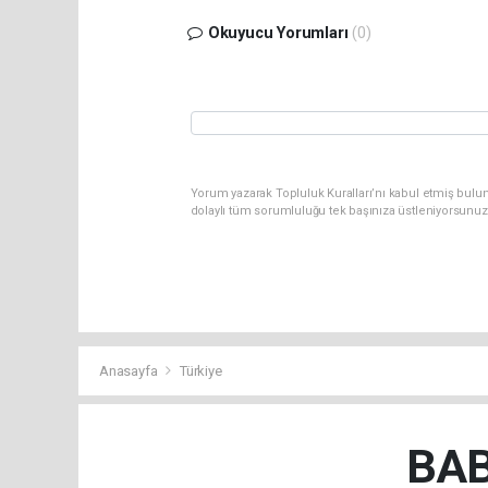
Okuyucu Yorumları
(0)
Yorum yazarak Topluluk Kuralları’nı kabul etmiş bulun
dolaylı tüm sorumluluğu tek başınıza üstleniyorsunuz
Anasayfa
Türkiye
BAB