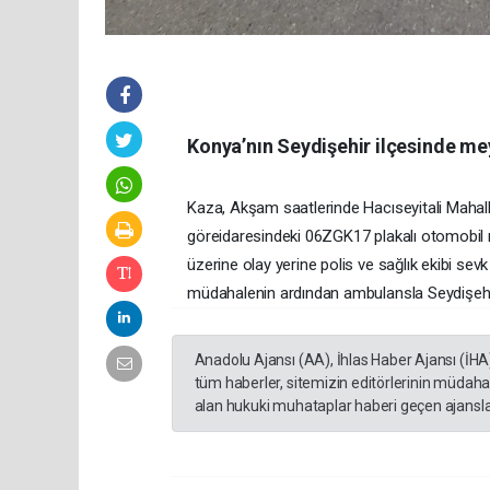
Konya’nın Seydişehir ilçesinde mey
Kaza, Akşam saatlerinde Hacıseyitali Mahalle
göreidaresindeki 06ZGK17 plakalı otomobil m
üzerine olay yerine polis ve sağlık ekibi sevk
müdahalenin ardından ambulansla Seydişehir D
Anadolu Ajansı (AA), İhlas Haber Ajansı (İHA
tüm haberler, sitemizin editörlerinin müdaha
alan hukuki muhataplar haberi geçen ajanslar