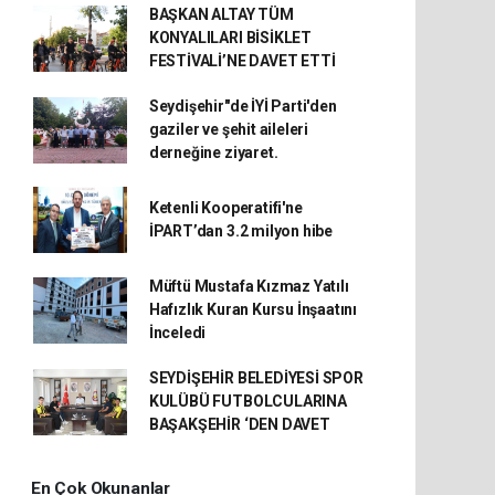
BAŞKAN ALTAY TÜM
KONYALILARI BİSİKLET
FESTİVALİ’NE DAVET ETTİ
Seydişehir"de İYİ Parti'den
gaziler ve şehit aileleri
derneğine ziyaret.
Ketenli Kooperatifi'ne
İPART’dan 3.2 milyon hibe
Müftü Mustafa Kızmaz Yatılı
Hafızlık Kuran Kursu İnşaatını
İnceledi
SEYDİŞEHİR BELEDİYESİ SPOR
KULÜBÜ FUTBOLCULARINA
BAŞAKŞEHİR ‘DEN DAVET
En Çok Okunanlar