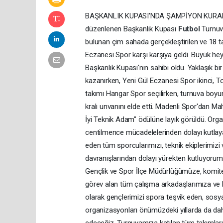
BAŞKANLIK KUPASI'NDA ŞAMPİYON KUR
düzenlenen Başkanlık Kupası
Futbol
Turnuv
bulunan çim sahada gerçekleştirilen ve 18 ta
Eczanesi Spor karşı karşıya geldi. Büyük h
Başkanlık Kupası'nın sahibi oldu. Yaklaşık 
kazanırken, Yeni Gül Eczanesi Spor ikinci, 
takımı Hangar Spor seçilirken, turnuva boyun
kralı unvanını elde etti. Madenli Spor'dan 
İyi Teknik Adam" ödülüne layık görüldü. Organ
centilmence mücadelelerinden dolayı kutla
eden tüm sporcularımızı, teknik ekiplerimizi v
davranışlarından dolayı yürekten kutluyoru
Gençlik ve Spor İlçe Müdürlüğümüze, komite
görev alan tüm çalışma arkadaşlarımıza ve
olarak gençlerimizi spora teşvik eden, sosyal
organizasyonları önümüzdeki yıllarda da d