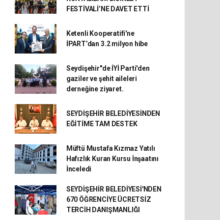
FESTİVALİ’NE DAVET ETTİ
Ketenli Kooperatifi'ne
İPART’dan 3.2 milyon hibe
Seydişehir"de İYİ Parti'den
gaziler ve şehit aileleri
derneğine ziyaret.
SEYDİŞEHİR BELEDİYESİNDEN
EĞİTİME TAM DESTEK
Müftü Mustafa Kızmaz Yatılı
Hafızlık Kuran Kursu İnşaatını
İnceledi
SEYDİŞEHİR BELEDİYESİ'NDEN
670 ÖĞRENCİYE ÜCRETSİZ
TERCİH DANIŞMANLIĞI