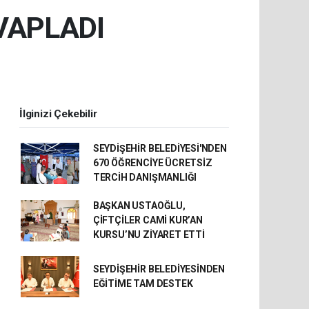
VAPLADI
İlginizi Çekebilir
SEYDİŞEHİR BELEDİYESİ'NDEN
670 ÖĞRENCİYE ÜCRETSİZ
TERCİH DANIŞMANLIĞI
BAŞKAN USTAOĞLU,
ÇİFTÇİLER CAMİ KUR’AN
KURSU’NU ZİYARET ETTİ
SEYDİŞEHİR BELEDİYESİNDEN
EĞİTİME TAM DESTEK