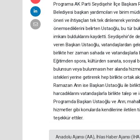
Programa AK Parti Seydişehir İlçe Başkanı R
Belediyesi başkan yardımcıları ve birim müdü
öneri ve ihtiyaçları tek tek dinlenerek yerin
önemsediklerini belirten Ustaoğlu, bu tür bul
imkanı bulduklarını kaydetti. Seydişehir’de d
veren Başkan Ustaoğlu, vatandaşlardan gele
birlikte her zaman sahada ve vatandaşlarla 
Eğitimden spora, kültürden sanata, sosyal be
bulunsun veya bulunmasın her alanda hizme
istekleri yerine getirerek hep birlikte ortak
Ramazan Arın ise Başkan Ustaoğlu ile birlikt
harcadıklarını vatandaşlarla birlikte talep ve i
Programda Başkan Ustaoğlu ve Arın; mahalle sa
hizmetler gibi konularda kendilerine iletilen
teşekkür ettiler.
Anadolu Ajansı (AA), İhlas Haber Ajansı (İHA