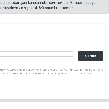
lesi olmadan ajans kanallarından çekilmektedir. Bu haberlerde yer
 olup sitemizin hiç bir editörü sorumlu tutulamaz...
Gönder
uyor ve toroslargazetesi.com.tr sitesine yaptığınız yorumunuzla ilgili doğrudan veya
. Yazılan tüm yorumlardan site yönetimi hiçbir şekilde sorumlu tutulamaz.