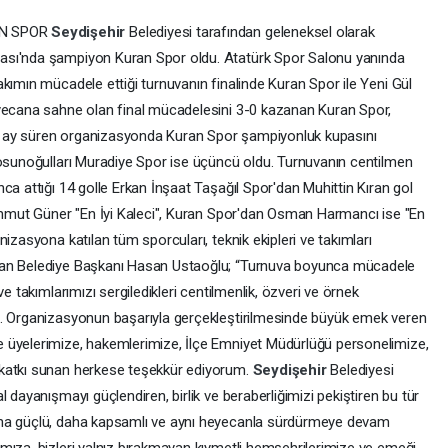
AN SPOR
Seydişehir
Belediyesi tarafından geleneksel olarak
ası'nda şampiyon Kuran Spor oldu. Atatürk Spor Salonu yanında
kımın mücadele ettiği turnuvanın finalinde Kuran Spor ile Yeni Gül
eyecana sahne olan final mücadelesini 3-0 kazanan Kuran Spor,
bir ay süren organizasyonda Kuran Spor şampiyonluk kupasını
Tosunoğulları Muradiye Spor ise üçüncü oldu. Turnuvanın centilmen
ca attığı 14 golle Erkan İnşaat Taşağıl Spor'dan Muhittin Kıran gol
Mahmut Güner "En İyi Kaleci", Kuran Spor'dan Osman Harmancı ise "En
izasyona katılan tüm sporcuları, teknik ekipleri ve takımları
yan Belediye Başkanı Hasan Ustaoğlu; “Turnuva boyunca mücadele
e takımlarımızı sergiledikleri centilmenlik, özveri ve örnek
m. Organizasyonun başarıyla gerçekleştirilmesinde büyük emek veren
 üyelerimize, hakemlerimize, İlçe Emniyet Müdürlüğü personelimize,
 katkı sunan herkese teşekkür ediyorum.
Seydişehir
Belediyesi
 dayanışmayı güçlendiren, birlik ve beraberliğimizi pekiştiren bu tür
aha güçlü, daha kapsamlı ve aynı heyecanla sürdürmeye devam