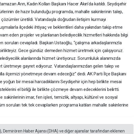
amazan Arın, Kadın Kolları Başkanı Hacer Akın’da katıldı. Seydişehir
rlerinin de hazır bulunduğu programda, mahalle sakinlerinin talep,
de çözümler üretildi. Vatandaşla doğrudan iletişim kurmayı
uşmalarla ilçedeki ihtiyaç ve beklentileri daha yakından takip etme
evam eden projeler ve planlanan belediyecilik hizmetleri hakkında bilgi
n soruları cevapladı. Başkan Ustaoğlu, “çalışma arkadaşlarımızla
birlikteyiz. Gece gündüz demeden hizmet üretmek için çalışıyoruz.
lediyecilik alanlarında hizmet üretiyoruz. Sorumluluk alanımızda
t üretmeye gayret ediyoruz. Vatandaşlarımızdan gelen talep ve
 akılla ilçemizi yönetmeye devam edeceğiz” dedi. AK Parti İlçe Başkanı
e yoğun bir mesai harcadıklarını Seydişehir için hep birlikte mesai
steklerini el birliği ile birlikte çözmeye devam edeceklerini belirtti.
kinlerinin imar, fen işleri, temizlik, altyapı, kültürel ve sosyal
 tüm soruları tek tek cevaplarken programa katılan mahalle sakinlerine
), Demirören Haber Ajansı (DHA) ve diğer ajanslar tarafından eklenen