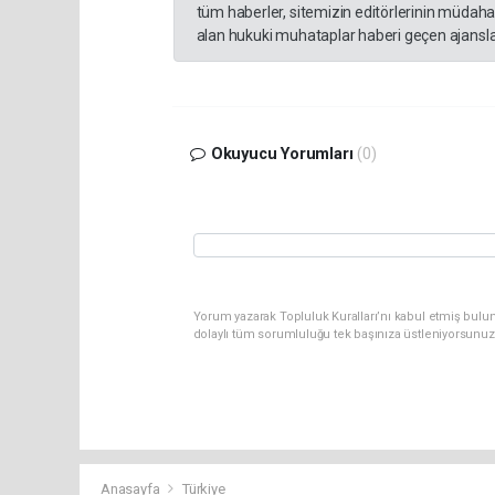
tüm haberler, sitemizin editörlerinin müdaha
alan hukuki muhataplar haberi geçen ajanslar
Okuyucu Yorumları
(0)
Yorum yazarak Topluluk Kuralları’nı kabul etmiş bulun
dolaylı tüm sorumluluğu tek başınıza üstleniyorsunuz
Anasayfa
Türkiye