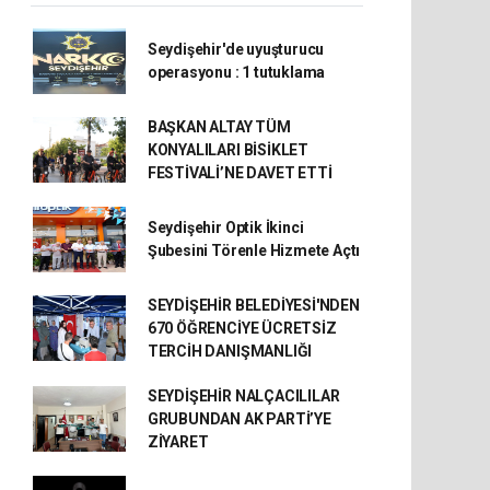
Seydişehir'de uyuşturucu
operasyonu : 1 tutuklama
BAŞKAN ALTAY TÜM
KONYALILARI BİSİKLET
FESTİVALİ’NE DAVET ETTİ
Seydişehir Optik İkinci
Şubesini Törenle Hizmete Açtı
SEYDİŞEHİR BELEDİYESİ'NDEN
670 ÖĞRENCİYE ÜCRETSİZ
TERCİH DANIŞMANLIĞI
SEYDİŞEHİR NALÇACILILAR
GRUBUNDAN AK PARTİ’YE
ZİYARET