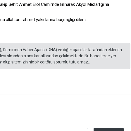
p Şehit Ahmet Erol Camii’nde kılınarak Akyol Mezarlığı’na
a allahtan rahmet yakınlarına başsağlığı dileriz.
), Demirören Haber Ajansı (DHA) ve diğer ajanslar tarafından eklenen
lesi olmadan ajans kanallarından çekilmektedir. Bu haberlerde yer
 olup sitemizin hiç bir editörü sorumlu tutulamaz...