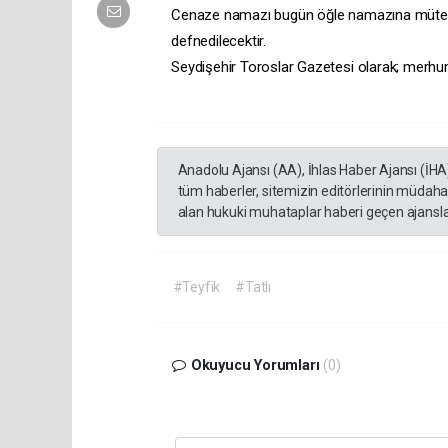
Cenaze namazı bugün öğle namazına müteaki
defnedilecektir.
​Seydişehir Toroslar Gazetesi olarak; merhum
Anadolu Ajansı (AA), İhlas Haber Ajansı (İHA
tüm haberler, sitemizin editörlerinin müdaha
alan hukuki muhataplar haberi geçen ajanslar
#Teyfik
#Tatlı
Okuyucu Yorumları
(0)