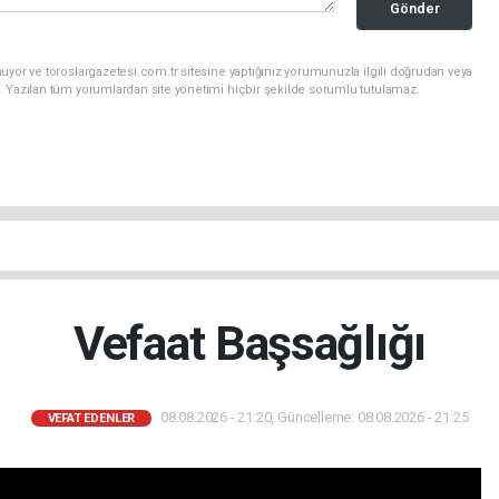
Gönder
uyor ve toroslargazetesi.com.tr sitesine yaptığınız yorumunuzla ilgili doğrudan veya
. Yazılan tüm yorumlardan site yönetimi hiçbir şekilde sorumlu tutulamaz.
Vefaat Başsağlığı
08.08.2026 - 21:20, Güncelleme: 08.08.2026 - 21:25
VEFAT EDENLER