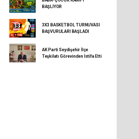
BABA-ÇOCUK KAMPI
BAŞLIYOR
3X3 BASKETBOL TURNUVASI
BAŞVURULARI BAŞLADI
AK Parti Seydişehir İlçe
Teşkilatı Görevinden İstifa Etti