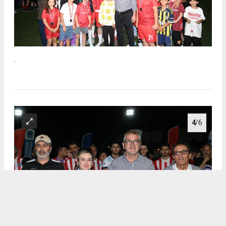
.
4
/6