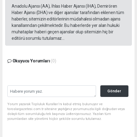
Anadolu Ajansı (AA), İhlas Haber Ajansı (İHA), Demirören
Haber Ajansı (DHA) ve diğer ajanslar tarafından eklenen tüm
haberler, sitemizin editörlerinin müdahalesi olmadan ajans
kanallarından çekilmektedir. Bu haberlerde yer alan hukuki
muhataplar haberi geçen ajanslar olup sitemizin hiç bir
editörü sorumlu tutulamaz...
Okuyucu Yorumları
(0)
Gönder
Yorum yazarak Topluluk Kuralları’nı kabul etmiş bulunuyor ve
toroslargazetesi.com.tr sitesine yaptığınız yorumunuzla ilgili doğrudan veya
dolaylı tüm sorumluluğu tek başınıza üstleniyorsunuz. Yazılan tüm
yorumlardan site yönetimi hiçbir şekilde sorumlu tutulamaz.