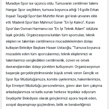
Muradiye Spor ise üçüncü oldu. Turnuvanın centilmen takımı
Hangar Spor seçilirken, turnuva boyunca attığı 14 golle Erkan
İnşaat Taşağıl Spor'dan Muhittin Kıran gol kralı unvanını elde
etti. Madenli Spor'dan Mahmut Güner "En İyi Kaleci", Kuran
Spor'dan Osman Harmancı ise "En İyi Teknik Adam" ödülüne
layık görüldü. Organizasyona katılan tüm sporcuları, teknik
ekipleri ve takımları centilmence mücadelelerinden dolayı
kutlayan Belediye Başkanı Hasan Ustaoğlu; “Turnuva boyunca
mücadele eden tüm sporcularımızı, teknik ekiplerimizi ve
takımlarımızı sergiledikleri centilmenlik, özveri ve örnek
davranışlarından dolayı yürekten kutluyorum. Organizasyonun
başarıyla gerçekleştirilmesinde büyük emek veren Gençlik ve
Spor İlçe Müdürlüğümüze, komite üyelerimize, hakemlerimize,
İlçe Emniyet Müdürlüğü personelimize, görev alan tüm çalışma
arkadaşlarımıza ve katkı sunan herkese teşekkür ediyorum.
Seydişehir Belediyesi olarak gençlerimizi spora teşvik eden,
sosyal dayanışmayı güçlendiren, birlik ve beraberliğimizi