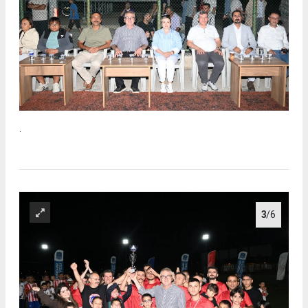
.
3
/6