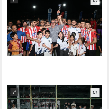
1
/6
.
2
/6