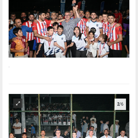
.
2
/6