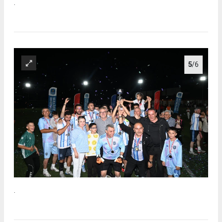
.
5
/6
.