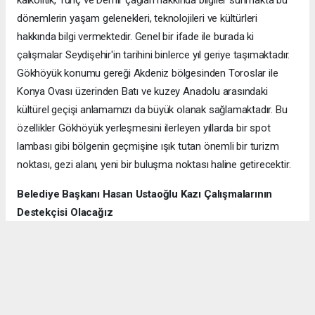
kalkolitik, Tunç ve Demir çağları hakkında bilgiler sunmakta bu
dönemlerin yaşam gelenekleri, teknolojileri ve kültürleri
hakkında bilgi vermektedir. Genel bir ifade ile burada ki
çalışmalar Seydişehir'in tarihini binlerce yıl geriye taşımaktadır.
Gökhöyük konumu gereği Akdeniz bölgesinden Toroslar ile
Konya Ovası üzerinden Batı ve kuzey Anadolu arasındaki
kültürel geçişi anlamamızı da büyük olanak sağlamaktadır. Bu
özellikler Gökhöyük yerleşmesini ilerleyen yıllarda bir spot
lambası gibi bölgenin geçmişine ışık tutan önemli bir turizm
noktası, gezi alanı, yeni bir buluşma noktası haline getirecektir.
Belediye Başkanı Hasan Ustaoğlu Kazı Çalışmalarının
Destekçisi Olacağız
2020 Yılından itibaren Gökhüyük Mahallesinin kazı alanında kazı
başkanımız Doç Dr Ramazan Gündüz beyin destekleri ile
sürüyor. Bizde yerinde görmek için buraya geldik. Gördük ki çok
büyük yol kendilerine çalışmalarda .Kendilerine teşekkür