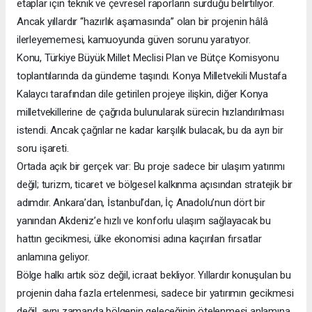
etaplar için teknik ve çevresel raporların sürdüğü belirtiliyor.
Ancak yıllardır “hazırlık aşamasında” olan bir projenin hâlâ
ilerleyememesi, kamuoyunda güven sorunu yaratıyor.
Konu, Türkiye Büyük Millet Meclisi Plan ve Bütçe Komisyonu
toplantılarında da gündeme taşındı. Konya Milletvekili Mustafa
Kalaycı tarafından dile getirilen projeye ilişkin, diğer Konya
milletvekillerine de çağrıda bulunularak sürecin hızlandırılması
istendi. Ancak çağrılar ne kadar karşılık bulacak, bu da ayrı bir
soru işareti.
Ortada açık bir gerçek var: Bu proje sadece bir ulaşım yatırımı
değil; turizm, ticaret ve bölgesel kalkınma açısından stratejik bir
adımdır. Ankara’dan, İstanbul’dan, İç Anadolu’nun dört bir
yanından Akdeniz’e hızlı ve konforlu ulaşım sağlayacak bu
hattın gecikmesi, ülke ekonomisi adına kaçırılan fırsatlar
anlamına geliyor.
Bölge halkı artık söz değil, icraat bekliyor. Yıllardır konuşulan bu
projenin daha fazla ertelenmesi, sadece bir yatırımın gecikmesi
değil, aynı zamanda bölgenin geleceğinin ötelenmesi anlamına