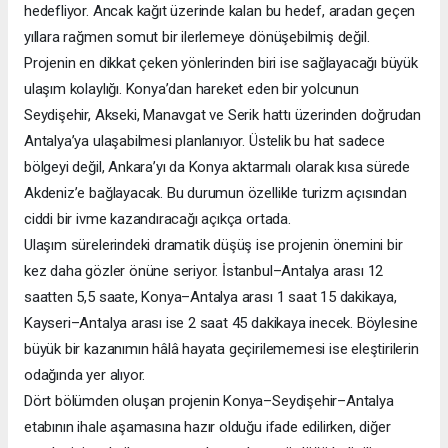
hedefliyor. Ancak kağıt üzerinde kalan bu hedef, aradan geçen
yıllara rağmen somut bir ilerlemeye dönüşebilmiş değil.
Projenin en dikkat çeken yönlerinden biri ise sağlayacağı büyük
ulaşım kolaylığı. Konya’dan hareket eden bir yolcunun
Seydişehir, Akseki, Manavgat ve Serik hattı üzerinden doğrudan
Antalya’ya ulaşabilmesi planlanıyor. Üstelik bu hat sadece
bölgeyi değil, Ankara’yı da Konya aktarmalı olarak kısa sürede
Akdeniz’e bağlayacak. Bu durumun özellikle turizm açısından
ciddi bir ivme kazandıracağı açıkça ortada.
Ulaşım sürelerindeki dramatik düşüş ise projenin önemini bir
kez daha gözler önüne seriyor. İstanbul–Antalya arası 12
saatten 5,5 saate, Konya–Antalya arası 1 saat 15 dakikaya,
Kayseri–Antalya arası ise 2 saat 45 dakikaya inecek. Böylesine
büyük bir kazanımın hâlâ hayata geçirilememesi ise eleştirilerin
odağında yer alıyor.
Dört bölümden oluşan projenin Konya–Seydişehir–Antalya
etabının ihale aşamasına hazır olduğu ifade edilirken, diğer