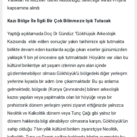
Varlıkları ve Müzeler Genel Müdürlüğü, Geleceğe Miras Projesi
kapsamına alındı.
Kazı Bölge İle İlgili Bir Çok Bilinmeze Işık Tutacak
Yaptığı açıklamada Doç Dr Gündüz “Gökhüyük Arkeolojik
Kazısında elde edilen sonuçlar yakın tarihimize ışık tutmakta
birlikte devam eden kazılarda açığa çıkan eserler günümüzden
yaklaşık 9 bin yıl öncesine ışık tutmaktadır. Höyükte var olan bu
kültürel birikintiye ait yaşam izlerinin aynı alan içinde
gözlemlenebiliyor olması Gökhöyük’ü bölgedeki diğer yerleşim
yerlerine kıyasla bir adım öne çıkarmaktadır. Bu şu anlama
gelmektedir, bölgede (Konya Çevresinde) bilinen arkeolojik
kazısı yapılan veya yapılmakta olan bir höyüğe veya bir
prehistorik dönem yerleşim yerini ziyaret ettiğinizde yalnızca
Neolitik ve Kalkolitik dönem veya Tunç Çağı gibi yalnız bir
dönem hakkında bilgi alınabiliyor olmasına karşın, Gökhöyük’ün
sahip olduğu 7 bin yıllık kültürel birikim ziyaretçiye Neolitik,