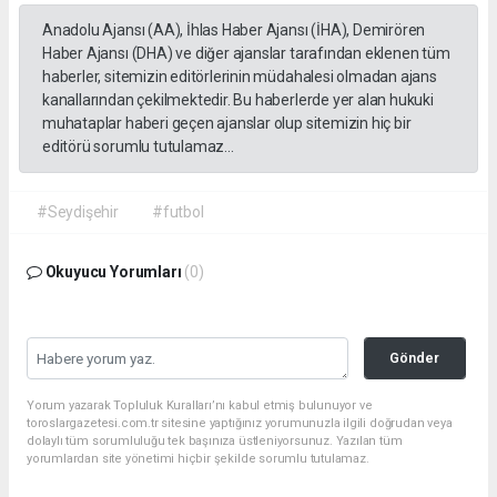
Anadolu Ajansı (AA), İhlas Haber Ajansı (İHA), Demirören
Haber Ajansı (DHA) ve diğer ajanslar tarafından eklenen tüm
haberler, sitemizin editörlerinin müdahalesi olmadan ajans
kanallarından çekilmektedir. Bu haberlerde yer alan hukuki
muhataplar haberi geçen ajanslar olup sitemizin hiç bir
editörü sorumlu tutulamaz...
#Seydişehir
#futbol
Okuyucu Yorumları
(0)
Gönder
Yorum yazarak Topluluk Kuralları’nı kabul etmiş bulunuyor ve
toroslargazetesi.com.tr sitesine yaptığınız yorumunuzla ilgili doğrudan veya
dolaylı tüm sorumluluğu tek başınıza üstleniyorsunuz. Yazılan tüm
yorumlardan site yönetimi hiçbir şekilde sorumlu tutulamaz.