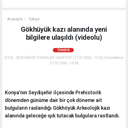
Anasayfa
Türkiye
Gökhüyük kazı alanında yeni
bilgilere ulaşıldı (videolu)
TÜRKIYE
(STG) - SEYDİŞEHİR TOROSLAR GAZETESİ | 27.07.2026 - 15:04, Güncelleme:
27.07.2026 - 15:38
Konya’nın Seydişehir ilçesinde Prehistorik
dönemden günüme dair bir çok döneme ait
bulguların raslandığı Gökhöyük Arkeolojik kazı
alanında geleceğe ışık tutacak bulgulara rastlandı.