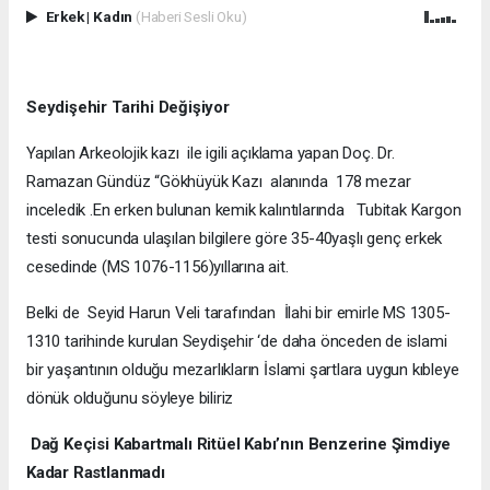
Erkek
|
Kadın
(Haberi Sesli Oku)
Seydişehir Tarihi Değişiyor
Yapılan Arkeolojik kazı ile igili açıklama yapan Doç. Dr.
Ramazan Gündüz “Gökhüyük Kazı alanında 178 mezar
inceledik .En erken bulunan kemik kalıntılarında Tubitak Kargon
testi sonucunda ulaşılan bilgilere göre 35-40yaşlı genç erkek
cesedinde (MS 1076-1156)yıllarına ait.
Belki de Seyid Harun Veli tarafından İlahi bir emirle MS 1305-
1310 tarihinde kurulan Seydişehir ‘de daha önceden de islami
bir yaşantının olduğu mezarlıkların İslami şartlara uygun kıbleye
dönük olduğunu söyleye biliriz
Dağ Keçisi Kabartmalı Ritüel Kabı’nın Benzerine Şimdiye
Kadar Rastlanmadı