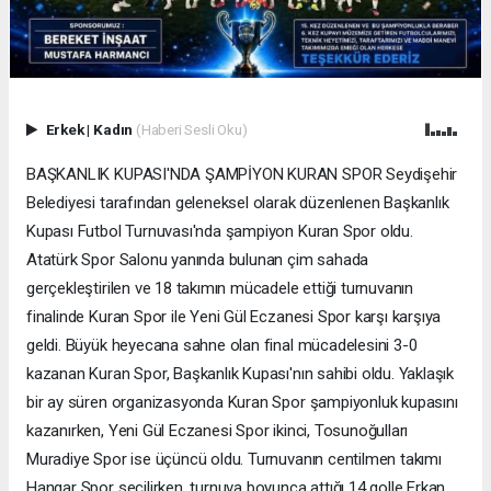
Erkek
|
Kadın
(Haberi Sesli Oku)
BAŞKANLIK KUPASI'NDA ŞAMPİYON KURAN SPOR Seydişehir
Belediyesi tarafından geleneksel olarak düzenlenen Başkanlık
Kupası Futbol Turnuvası'nda şampiyon Kuran Spor oldu.
Atatürk Spor Salonu yanında bulunan çim sahada
gerçekleştirilen ve 18 takımın mücadele ettiği turnuvanın
finalinde Kuran Spor ile Yeni Gül Eczanesi Spor karşı karşıya
geldi. Büyük heyecana sahne olan final mücadelesini 3-0
kazanan Kuran Spor, Başkanlık Kupası'nın sahibi oldu. Yaklaşık
bir ay süren organizasyonda Kuran Spor şampiyonluk kupasını
kazanırken, Yeni Gül Eczanesi Spor ikinci, Tosunoğulları
Muradiye Spor ise üçüncü oldu. Turnuvanın centilmen takımı
Hangar Spor seçilirken, turnuva boyunca attığı 14 golle Erkan