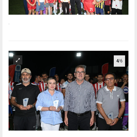
.
4
/6