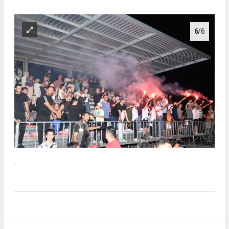
6
/6
.