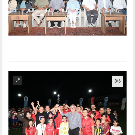
.
3
/6