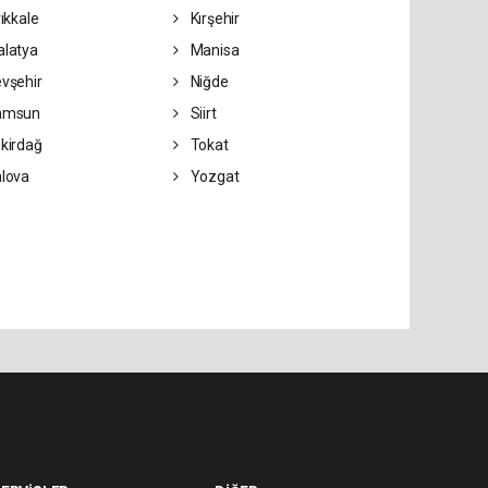
rıkkale
Kırşehir
latya
Manisa
vşehir
Niğde
amsun
Siirt
kirdağ
Tokat
lova
Yozgat