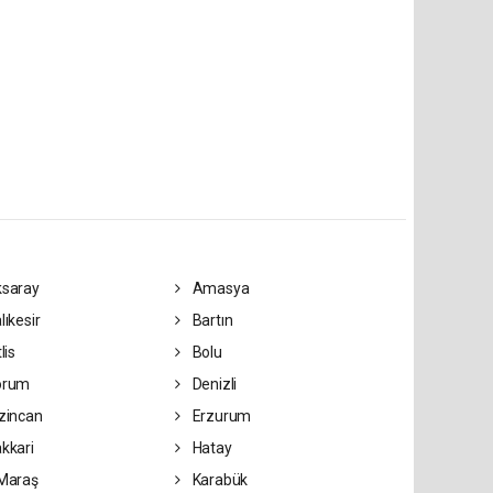
saray
Amasya
lıkesir
Bartın
lis
Bolu
orum
Denizli
zincan
Erzurum
kkari
Hatay
Maraş
Karabük