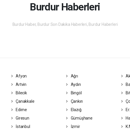
Burdur Haberleri
Burdur Haber, Burdur Son Dakika Haberleri, Burdur Haberleri
Afyon
Ağrı
Ak
Artvin
Aydın
Ba
Bilecik
Bingöl
Bit
Çanakkale
Çankırı
Ç
Edirne
Elazığ
Er
Giresun
Gümüşhane
Ha
İstanbul
İzmir
K.