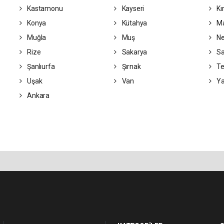
Kastamonu
Kayseri
Kı
Konya
Kütahya
Ma
Muğla
Muş
Ne
Rize
Sakarya
S
Şanlıurfa
Şırnak
Te
Uşak
Van
Ya
Ankara