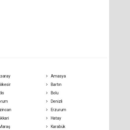
saray
Amasya
lıkesir
Bartın
lis
Bolu
orum
Denizli
zincan
Erzurum
kkari
Hatay
Maraş
Karabük