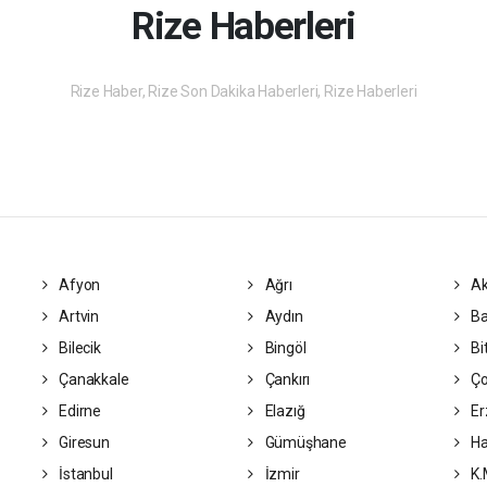
Rize Haberleri
Rize Haber, Rize Son Dakika Haberleri, Rize Haberleri
Afyon
Ağrı
Ak
Artvin
Aydın
Ba
Bilecik
Bingöl
Bit
Çanakkale
Çankırı
Ç
Edirne
Elazığ
Er
Giresun
Gümüşhane
Ha
İstanbul
İzmir
K.