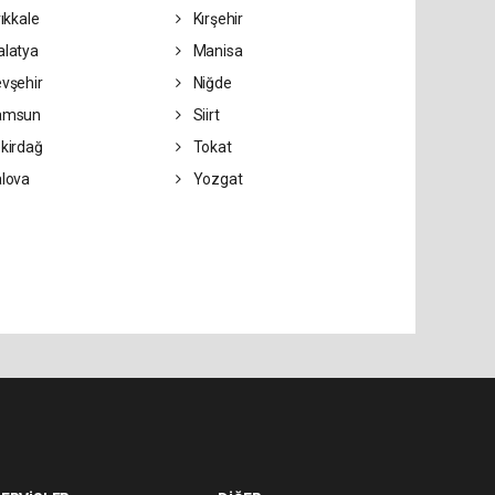
rıkkale
Kırşehir
latya
Manisa
vşehir
Niğde
amsun
Siirt
kirdağ
Tokat
lova
Yozgat