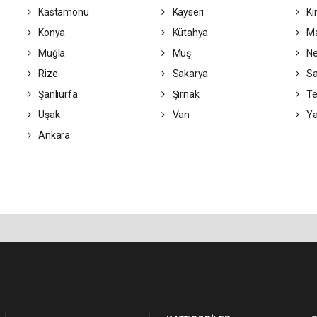
Kastamonu
Kayseri
Kı
Konya
Kütahya
Ma
Muğla
Muş
Ne
Rize
Sakarya
S
Şanlıurfa
Şırnak
Te
Uşak
Van
Ya
Ankara