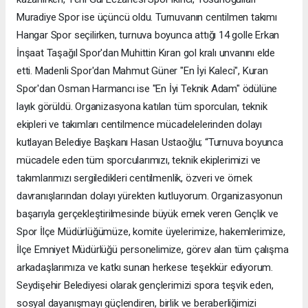
Muradiye Spor ise üçüncü oldu. Turnuvanın centilmen takımı
Hangar Spor seçilirken, turnuva boyunca attığı 14 golle Erkan
İnşaat Taşağıl Spor'dan Muhittin Kıran gol kralı unvanını elde
etti. Madenli Spor'dan Mahmut Güner "En İyi Kaleci", Kuran
Spor'dan Osman Harmancı ise "En İyi Teknik Adam" ödülüne
layık görüldü. Organizasyona katılan tüm sporcuları, teknik
ekipleri ve takımları centilmence mücadelelerinden dolayı
kutlayan Belediye Başkanı Hasan Ustaoğlu; “Turnuva boyunca
mücadele eden tüm sporcularımızı, teknik ekiplerimizi ve
takımlarımızı sergiledikleri centilmenlik, özveri ve örnek
davranışlarından dolayı yürekten kutluyorum. Organizasyonun
başarıyla gerçekleştirilmesinde büyük emek veren Gençlik ve
Spor İlçe Müdürlüğümüze, komite üyelerimize, hakemlerimize,
İlçe Emniyet Müdürlüğü personelimize, görev alan tüm çalışma
arkadaşlarımıza ve katkı sunan herkese teşekkür ediyorum.
Seydişehir Belediyesi olarak gençlerimizi spora teşvik eden,
sosyal dayanışmayı güçlendiren, birlik ve beraberliğimizi