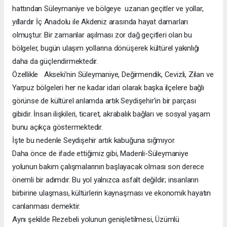
hattından Süleymaniye ve bölgeye uzanan geçitler ve yollar,
yıllardır İç Anadolu ile Akdeniz arasında hayat damarları
olmuştur. Bir zamanlar aşılması zor dağ geçitleri olan bu
bölgeler, bugün ulaşım yollarına dönüşerek kültürel yakınlığı
daha da güçlendirmektedir.
Özellikle Akseki’nin Süleymaniye, Değirmendik, Cevizli, Zilan ve
Yarpuz bölgeleri her ne kadar idari olarak başka ilçelere bağlı
görünse de kültürel anlamda artık Seydişehir’in bir parçası
gibidir. İnsan ilişkileri, ticaret, akrabalık bağları ve sosyal yaşam
bunu açıkça göstermektedir.
İşte bu nedenle Seydişehir artık kabuğuna sığmıyor.
Daha önce de ifade ettiğimiz gibi, Madenli-Süleymaniye
yolunun bakım çalışmalarının başlayacak olması son derece
önemli bir adımdır. Bu yol yalnızca asfalt değildir; insanların
birbirine ulaşması, kültürlerin kaynaşması ve ekonomik hayatın
canlanması demektir.
Aynı şekilde Rezebeli yolunun genişletilmesi, Üzümlü