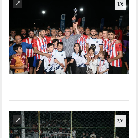
1
/6
.
2
/6