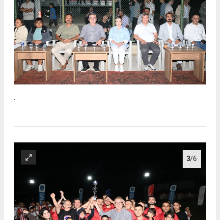
.
3
/6