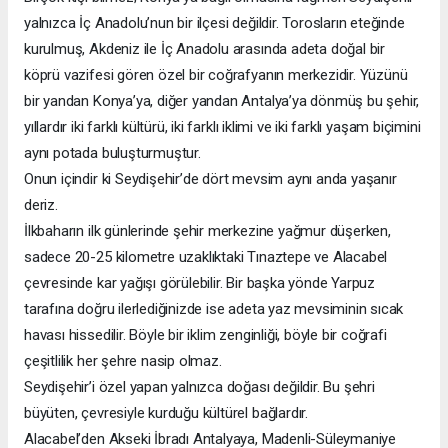
yalnızca İç Anadolu’nun bir ilçesi değildir. Torosların eteğinde
kurulmuş, Akdeniz ile İç Anadolu arasında adeta doğal bir
köprü vazifesi gören özel bir coğrafyanın merkezidir. Yüzünü
bir yandan Konya’ya, diğer yandan Antalya’ya dönmüş bu şehir,
yıllardır iki farklı kültürü, iki farklı iklimi ve iki farklı yaşam biçimini
aynı potada buluşturmuştur.
Onun içindir ki Seydişehir’de dört mevsim aynı anda yaşanır
deriz.
İlkbaharın ilk günlerinde şehir merkezine yağmur düşerken,
sadece 20-25 kilometre uzaklıktaki Tınaztepe ve Alacabel
çevresinde kar yağışı görülebilir. Bir başka yönde Yarpuz
tarafına doğru ilerlediğinizde ise adeta yaz mevsiminin sıcak
havası hissedilir. Böyle bir iklim zenginliği, böyle bir coğrafi
çeşitlilik her şehre nasip olmaz.
Seydişehir’i özel yapan yalnızca doğası değildir. Bu şehri
büyüten, çevresiyle kurduğu kültürel bağlardır.
Alacabel’den Akseki İbradı Antalyaya, Madenli-Süleymaniye