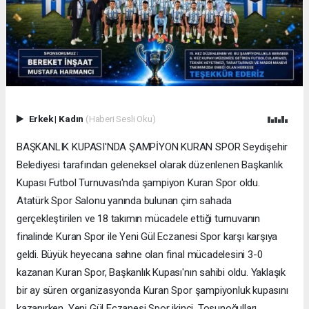
Erkek
|
Kadın
(Haberi Sesli Oku)
BAŞKANLIK KUPASI'NDA ŞAMPİYON KURAN SPOR Seydişehir
Belediyesi tarafından geleneksel olarak düzenlenen Başkanlık
Kupası Futbol Turnuvası'nda şampiyon Kuran Spor oldu.
Atatürk Spor Salonu yanında bulunan çim sahada
gerçekleştirilen ve 18 takımın mücadele ettiği turnuvanın
finalinde Kuran Spor ile Yeni Gül Eczanesi Spor karşı karşıya
geldi. Büyük heyecana sahne olan final mücadelesini 3-0
kazanan Kuran Spor, Başkanlık Kupası'nın sahibi oldu. Yaklaşık
bir ay süren organizasyonda Kuran Spor şampiyonluk kupasını
kazanırken, Yeni Gül Eczanesi Spor ikinci, Tosunoğulları