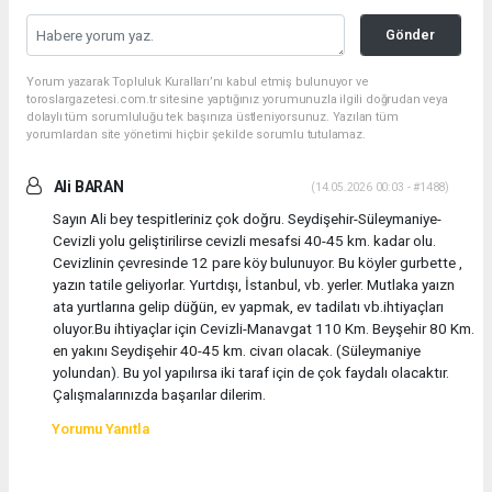
Gönder
Yorum yazarak Topluluk Kuralları’nı kabul etmiş bulunuyor ve
toroslargazetesi.com.tr sitesine yaptığınız yorumunuzla ilgili doğrudan veya
dolaylı tüm sorumluluğu tek başınıza üstleniyorsunuz. Yazılan tüm
yorumlardan site yönetimi hiçbir şekilde sorumlu tutulamaz.
Ali BARAN
(14.05.2026 00:03 - #1488)
Sayın Ali bey tespitleriniz çok doğru. Seydişehir-Süleymaniye-
Cevizli yolu geliştirilirse cevizli mesafsi 40-45 km. kadar olu.
Cevizlinin çevresinde 12 pare köy bulunuyor. Bu köyler gurbette ,
yazın tatile geliyorlar. Yurtdışı, İstanbul, vb. yerler. Mutlaka yaızn
ata yurtlarına gelip düğün, ev yapmak, ev tadilatı vb.ihtiyaçları
oluyor.Bu ihtiyaçlar için Cevizli-Manavgat 110 Km. Beyşehir 80 Km.
en yakını Seydişehir 40-45 km. civarı olacak. (Süleymaniye
yolundan). Bu yol yapılırsa iki taraf için de çok faydalı olacaktır.
Çalışmalarınızda başarılar dilerim.
Yorumu Yanıtla