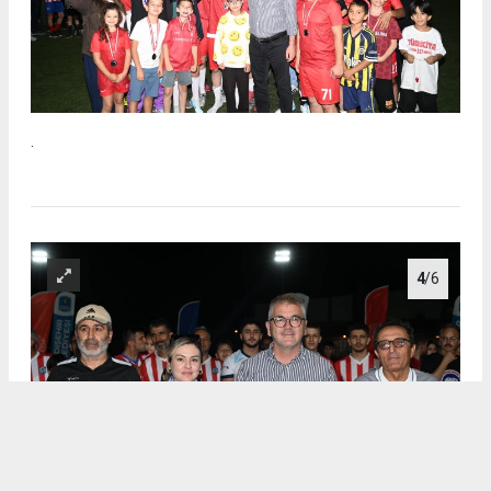
.
4
/6