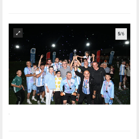
5
/6
.