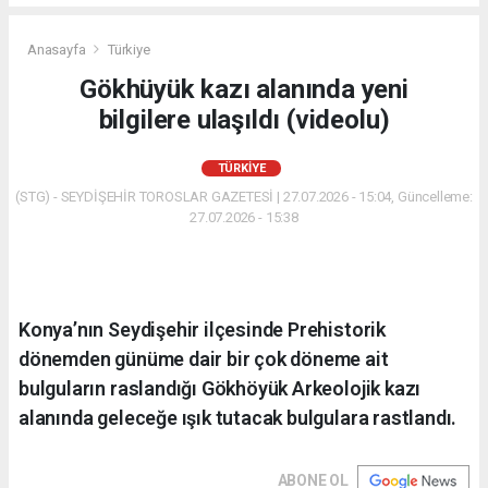
Anasayfa
Türkiye
Gökhüyük kazı alanında yeni
bilgilere ulaşıldı (videolu)
TÜRKIYE
(STG) - SEYDİŞEHİR TOROSLAR GAZETESİ | 27.07.2026 - 15:04, Güncelleme:
27.07.2026 - 15:38
Konya’nın Seydişehir ilçesinde Prehistorik
dönemden günüme dair bir çok döneme ait
bulguların raslandığı Gökhöyük Arkeolojik kazı
alanında geleceğe ışık tutacak bulgulara rastlandı.
ABONE OL