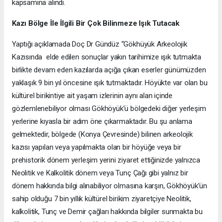
kapsamına alındı.
Kazı Bölge İle İlgili Bir Çok Bilinmeze Işık Tutacak
Yaptığı açıklamada Doç Dr Gündüz “Gökhüyük Arkeolojik
Kazısında elde edilen sonuçlar yakın tarihimize ışık tutmakta
birlikte devam eden kazılarda açığa çıkan eserler günümüzden
yaklaşık 9 bin yıl öncesine ışık tutmaktadır. Höyükte var olan bu
kültürel birikintiye ait yaşam izlerinin aynı alan içinde
gözlemlenebiliyor olması Gökhöyük’ü bölgedeki diğer yerleşim
yerlerine kıyasla bir adım öne çıkarmaktadır. Bu şu anlama
gelmektedir, bölgede (Konya Çevresinde) bilinen arkeolojik
kazısı yapılan veya yapılmakta olan bir höyüğe veya bir
prehistorik dönem yerleşim yerini ziyaret ettiğinizde yalnızca
Neolitik ve Kalkolitik dönem veya Tunç Çağı gibi yalnız bir
dönem hakkında bilgi alınabiliyor olmasına karşın, Gökhöyük’ün
sahip olduğu 7 bin yıllık kültürel birikim ziyaretçiye Neolitik,
kalkolitik, Tunç ve Demir çağları hakkında bilgiler sunmakta bu