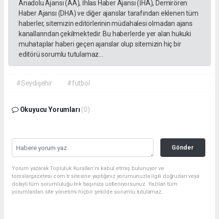
Anadolu Ajansı (AA), İhlas Haber Ajansı (İHA), Demirören
Haber Ajansı (DHA) ve diğer ajanslar tarafından eklenen tüm
haberler, sitemizin editörlerinin müdahalesi olmadan ajans
kanallarından çekilmektedir. Bu haberlerde yer alan hukuki
muhataplar haberi geçen ajanslar olup sitemizin hiç bir
editörü sorumlu tutulamaz...
#Seydişehir
#futbol
Okuyucu Yorumları
(0)
Gönder
Yorum yazarak Topluluk Kuralları’nı kabul etmiş bulunuyor ve
toroslargazetesi.com.tr sitesine yaptığınız yorumunuzla ilgili doğrudan veya
dolaylı tüm sorumluluğu tek başınıza üstleniyorsunuz. Yazılan tüm
yorumlardan site yönetimi hiçbir şekilde sorumlu tutulamaz.