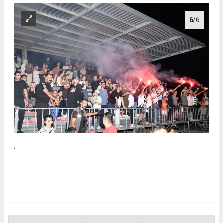
6
/6
.