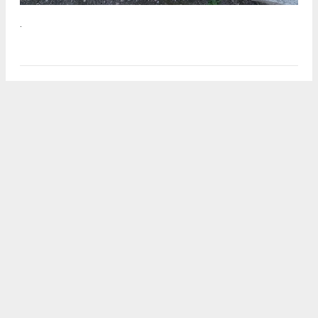
.
2
/5
.