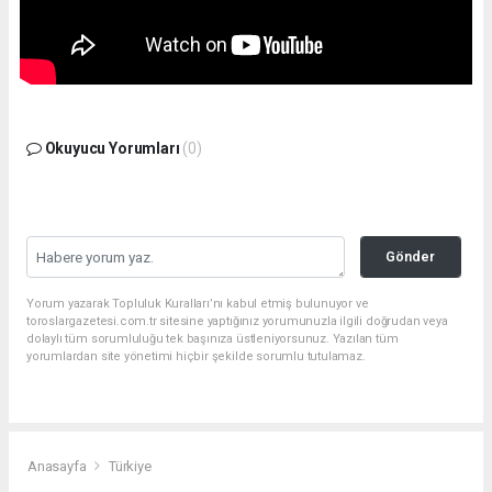
Okuyucu Yorumları
(0)
Gönder
Yorum yazarak Topluluk Kuralları’nı kabul etmiş bulunuyor ve
toroslargazetesi.com.tr sitesine yaptığınız yorumunuzla ilgili doğrudan veya
dolaylı tüm sorumluluğu tek başınıza üstleniyorsunuz. Yazılan tüm
yorumlardan site yönetimi hiçbir şekilde sorumlu tutulamaz.
Anasayfa
Türkiye