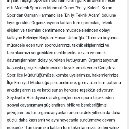
İnşaat Taşağıl Spor'dan Muhittin Kıran gol kralı unvanını elde
etti. Madenli Spor'dan Mahmut Güner "En İyi Kaleci", Kuran
Spor'dan Osman Harmancı ise "En İyi Teknik Adam" ödülüne
layık görüldü. Organizasyona katılan tüm sporcuları, teknik
ekipleri ve takımları centilmence mücadelelerinden dolayı
kutlayan Belediye Başkanı Hasan Ustaoğlu; “Turnuva boyunca
mücadele eden tüm sporcularımızı, teknik ekiplerimizi ve
takımlarımızı sergiledikleri centilmenlik, özveri ve örnek
davranışlarından dolayı yürekten kutluyorum. Organizasyonun
başarıyla gerçekleştirilmesinde büyük emek veren Gençlik ve
Spor İlçe Müdürlüğümüze, komite üyelerimize, hakemlerimize,
İlçe Emniyet Müdürlüğü personelimize, görev alan tüm çalışma
arkadaşlarımıza ve katkı sunan herkese teşekkür ediyorum.
Seydişehir Belediyesi olarak gençlerimizi spora teşvik eden,
sosyal dayanışmayı güçlendiren, birlik ve beraberliğimizi
pekiştiren bu tür organizasyonları önümüzdeki yıllarda da daha
güçlü, daha kapsamlı ve aynı heyecanla sürdürmeye devam
edeceğiz. Turnuvamıza katılan tüm takımlarımıza, bizleri yalnız