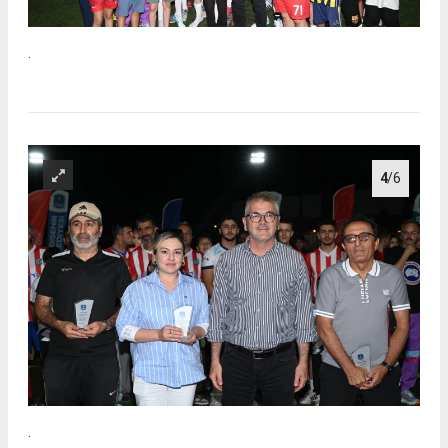
.
4
/6
.