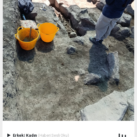
Erkek
|
Kadın
(Haberi Sesli Oku)