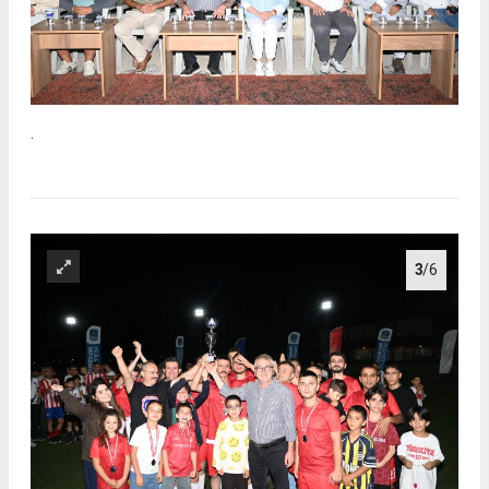
.
3
/6