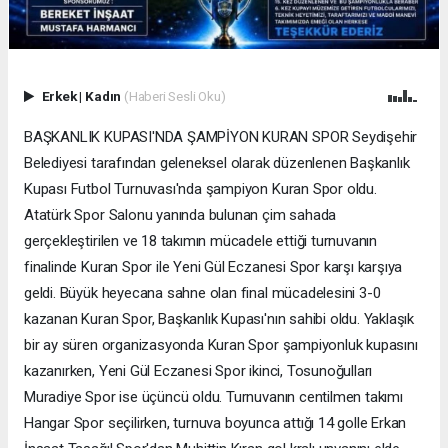
Erkek
|
Kadın
(Haberi Sesli Oku)
BAŞKANLIK KUPASI'NDA ŞAMPİYON KURAN SPOR Seydişehir
Belediyesi tarafından geleneksel olarak düzenlenen Başkanlık
Kupası Futbol Turnuvası'nda şampiyon Kuran Spor oldu.
Atatürk Spor Salonu yanında bulunan çim sahada
gerçekleştirilen ve 18 takımın mücadele ettiği turnuvanın
finalinde Kuran Spor ile Yeni Gül Eczanesi Spor karşı karşıya
geldi. Büyük heyecana sahne olan final mücadelesini 3-0
kazanan Kuran Spor, Başkanlık Kupası'nın sahibi oldu. Yaklaşık
bir ay süren organizasyonda Kuran Spor şampiyonluk kupasını
kazanırken, Yeni Gül Eczanesi Spor ikinci, Tosunoğulları
Muradiye Spor ise üçüncü oldu. Turnuvanın centilmen takımı
Hangar Spor seçilirken, turnuva boyunca attığı 14 golle Erkan