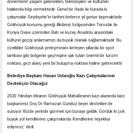
dönemlerin yaşam gelenekleri, teknolojileri ve kültürleri
hakkında bilgi vermektedir. Genel bir ifade ile burada ki
çalışmalar Seydişehir'in tarihini binlerce yıl geriye taşımaktadır.
Gökhöyük konumu gereği Akdeniz bölgesinden Toroslar ile
Konya Ovası üzerinden Batı ve kuzey Anadolu arasındaki
kültürel geçişi anlamamızı da büyük olanak sağlamaktadır. Bu
özellikler Gökhöyük yerleşmesini ilerleyen yıllarda bir spot
lambası gibi bölgenin geçmişine ışık tutan önemli bir turizm
noktası, gezi alanı, yeni bir buluşma noktası haline getirecektir.
Belediye Başkanı Hasan Ustaoğlu Kazı Çalışmalarının
Destekçisi Olacağız
2020 Yılından itibaren Gökhüyük Mahallesinin kazı alanında kazı
başkanımız Doç Dr Ramazan Gündüz beyin destekleri ile
sürüyor. Bizde yerinde görmek için buraya geldik. Gördük ki çok
büyük yol kendilerine çalışmalarda .Kendilerine teşekkür
ediyoruz.’ dedi