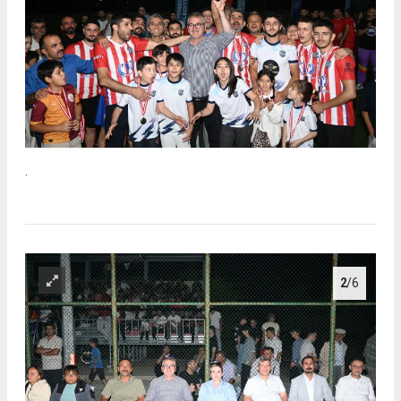
.
2
/6