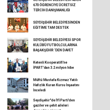
670 ÖĞRENCİYE ÜCRETSİZ
TERCİH DANIŞMANLIĞI
SEYDİŞEHİR BELEDİYESİNDEN
EĞİTİME TAM DESTEK
SEYDİŞEHİR BELEDİYESİ SPOR
KULÜBÜ FUTBOLCULARINA
BAŞAKŞEHİR ‘DEN DAVET
Ketenli Kooperatifi'ne
İPART’dan 3.2 milyon hibe
Müftü Mustafa Kızmaz Yatılı
Hafızlık Kuran Kursu İnşaatını
İnceledi
Seydişehir"de İYİ Parti'den
gaziler ve şehit aileleri