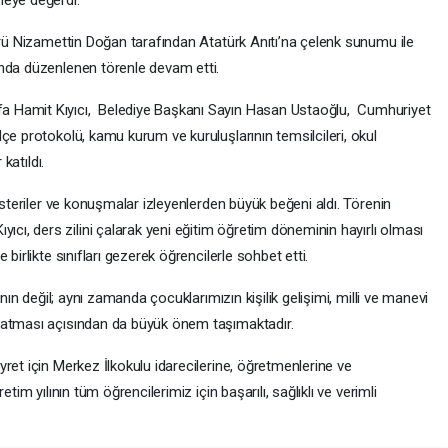
ürü Nizamettin Doğan tarafından Atatürk Anıtı’na çelenk sunumu ile
’nda düzenlenen törenle devam etti.
 Hamit Kıyıcı, Belediye Başkanı Sayın Hasan Ustaoğlu, Cumhuriyet
e protokolü, kamu kurum ve kuruluşlarının temsilcileri, okul
katıldı.
österiler ve konuşmalar izleyenlerden büyük beğeni aldı. Törenin
, ders zilini çalarak yeni eğitim öğretim döneminin hayırlı olması
birlikte sınıfları gezerek öğrencilerle sohbet etti.
ının değil; aynı zamanda çocuklarımızın kişilik gelişimi, milli ve manevi
i atması açısından da büyük önem taşımaktadır.
ret için Merkez İlkokulu idarecilerine, öğretmenlerine ve
tim yılının tüm öğrencilerimiz için başarılı, sağlıklı ve verimli