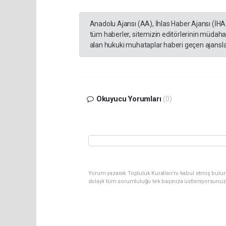
Anadolu Ajansı (AA), İhlas Haber Ajansı (İHA
tüm haberler, sitemizin editörlerinin müdaha
alan hukuki muhataplar haberi geçen ajanslar
Okuyucu Yorumları
(0)
Yorum yazarak Topluluk Kuralları’nı kabul etmiş bulun
dolaylı tüm sorumluluğu tek başınıza üstleniyorsunuz