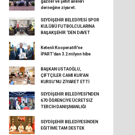
gaziler ve şehit aileleri
derneğine ziyaret.
SEYDİŞEHİR BELEDİYESİ SPOR
KULÜBÜ FUTBOLCULARINA
BAŞAKŞEHİR ‘DEN DAVET
Ketenli Kooperatifi'ne
İPART’dan 3.2 milyon hibe
BAŞKAN USTAOĞLU,
ÇİFTÇİLER CAMİ KUR’AN
KURSU’NU ZİYARET ETTİ
SEYDİŞEHİR BELEDİYESİ'NDEN
670 ÖĞRENCİYE ÜCRETSİZ
TERCİH DANIŞMANLIĞI
SEYDİŞEHİR BELEDİYESİNDEN
EĞİTİME TAM DESTEK