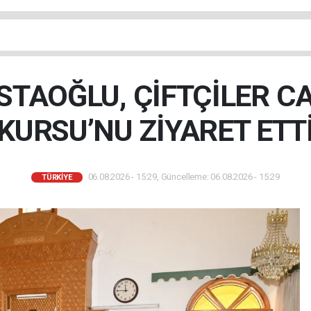
TAOĞLU, ÇİFTÇİLER C
KURSU’NU ZİYARET ETT
06.08.2026 - 15:29, Güncelleme: 06.08.2026 - 15:29
TÜRKIYE