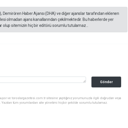
), Demirören Haber Ajansı (DHA) ve diğer ajanslar tarafından eklenen
lesi olmadan ajans kanallarından çekilmektedir. Bu haberlerde yer
 olup sitemizin hiç bir editörü sorumlu tutulamaz...
Gönder
uyor ve toroslargazetesi.com.tr sitesine yaptığınız yorumunuzla ilgili doğrudan veya
. Yazılan tüm yorumlardan site yönetimi hiçbir şekilde sorumlu tutulamaz.