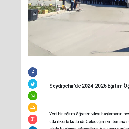
Seydişehir’de 2024-2025 Eğitim Öğr
Yeni bir eğitim öğretim yılına başlamanın he
etkinliklerle kutlandı. Geleceğimizin teminat
okula başlayan öğrencilerin heyecanı görül