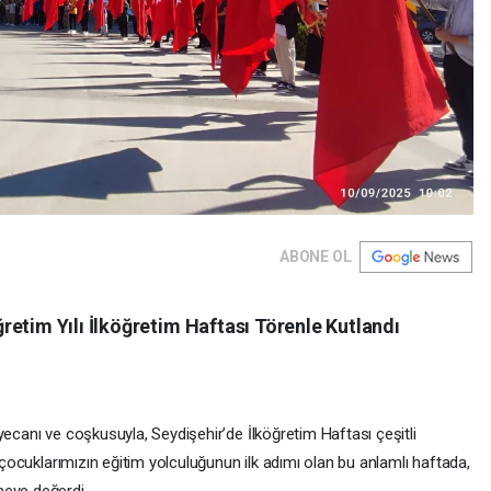
ABONE OL
etim Yılı İlköğretim Haftası Törenle Kutlandı
yecanı ve coşkusuyla, Seydişehir’de İlköğretim Haftası çeşitli
ı çocuklarımızın eğitim yolculuğunun ilk adımı olan bu anlamlı haftada,
meye değerdi.