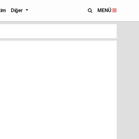
tim
Diğer
MENÜ