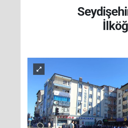
Seydişehi
İlkö