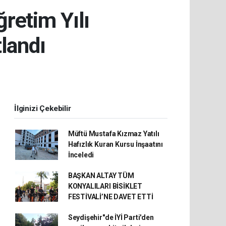
retim Yılı
landı
İlginizi Çekebilir
Müftü Mustafa Kızmaz Yatılı
Hafızlık Kuran Kursu İnşaatını
İnceledi
BAŞKAN ALTAY TÜM
KONYALILARI BİSİKLET
FESTİVALİ’NE DAVET ETTİ
Seydişehir"de İYİ Parti'den