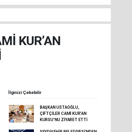
AMİ KUR’AN
İ
İlginizi Çekebilir
BAŞKAN USTAOĞLU,
ÇİFTÇİLER CAMİ KUR’AN
KURSU’NU ZİYARET ETTİ
SEYDİŞEHİR BELEDİYESİ'NDEN