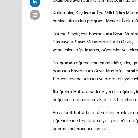
Kutlamalar, Seydişehir İlçe Milli Eğitim Müd
başladı. Ardından program, Merkez İlkokulu
Törene Seydişehir Kaymakamı Sayın Mustafa
Başsavcısı Sayın Muhammet Fatih Özkılıç, ilç
yöneticileri, öğretmenler, öğrenciler ve veliler 
Programda öğrencilerin hazırladığı şiirler, g
sonunda Kaymakam Sayın Mustafa Hamit Kıyıcı
temennilerinde bulundu ve protokol üyeleriyle 
İlköğretim Haftası, sadece yeni bir eğitim yıl
değerlerle donanması, akademik temellerin
Bu anlamlı haftada gösterdikleri emek ve gay
öğrencilerine teşekkür ediyor, yeni eğitim öğre
geçmesini temenni ediyoruz.