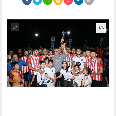
1
/6
.