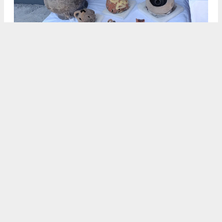
.
2
/5