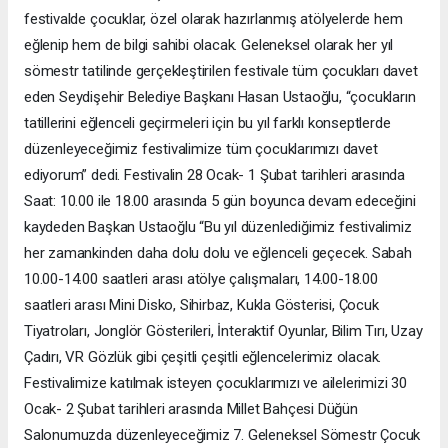
festivalde çocuklar, özel olarak hazırlanmış atölyelerde hem
eğlenip hem de bilgi sahibi olacak. Geleneksel olarak her yıl
sömestr tatilinde gerçekleştirilen festivale tüm çocukları davet
eden Seydişehir Belediye Başkanı Hasan Ustaoğlu, “çocukların
tatillerini eğlenceli geçirmeleri için bu yıl farklı konseptlerde
düzenleyeceğimiz festivalimize tüm çocuklarımızı davet
ediyorum” dedi. Festivalin 28 Ocak- 1 Şubat tarihleri arasında
Saat: 10.00 ile 18.00 arasında 5 gün boyunca devam edeceğini
kaydeden Başkan Ustaoğlu “Bu yıl düzenlediğimiz festivalimiz
her zamankinden daha dolu dolu ve eğlenceli geçecek. Sabah
10.00-14.00 saatleri arası atölye çalışmaları, 14.00-18.00
saatleri arası Mini Disko, Sihirbaz, Kukla Gösterisi, Çocuk
Tiyatroları, Jonglör Gösterileri, İnteraktif Oyunlar, Bilim Tırı, Uzay
Çadırı, VR Gözlük gibi çeşitli çeşitli eğlencelerimiz olacak.
Festivalimize katılmak isteyen çocuklarımızı ve ailelerimizi 30
Ocak- 2 Şubat tarihleri arasında Millet Bahçesi Düğün
Salonumuzda düzenleyeceğimiz 7. Geleneksel Sömestr Çocuk