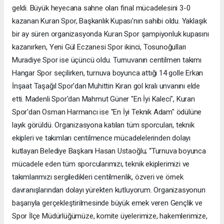
geldi. Büyük heyecana sahne olan final mücadelesini 3-0
kazanan Kuran Spor, Başkanlık Kupası'nın sahibi oldu. Yaklaşık
bir ay süren organizasyonda Kuran Spor şampiyonluk kupasını
kazanırken, Yeni Gül Eczanesi Spor ikinci, Tosunoğulları
Muradiye Spor ise üçüncü oldu. Turnuvanın centilmen takımı
Hangar Spor seçilirken, turnuva boyunca attığı 14 golle Erkan
İnşaat Taşağıl Spor'dan Muhittin Kıran gol kralı unvanını elde
etti. Madenli Spor'dan Mahmut Güner "En İyi Kaleci", Kuran
Spor'dan Osman Harmancı ise "En İyi Teknik Adam" ödülüne
layık görüldü. Organizasyona katılan tüm sporcuları, teknik
ekipleri ve takımları centilmence mücadelelerinden dolayı
kutlayan Belediye Başkanı Hasan Ustaoğlu; “Turnuva boyunca
mücadele eden tüm sporcularımızı, teknik ekiplerimizi ve
takımlarımızı sergiledikleri centilmenlik, özveri ve örnek
davranışlarından dolayı yürekten kutluyorum. Organizasyonun
başarıyla gerçekleştirilmesinde büyük emek veren Gençlik ve
Spor İlçe Müdürlüğümüze, komite üyelerimize, hakemlerimize,