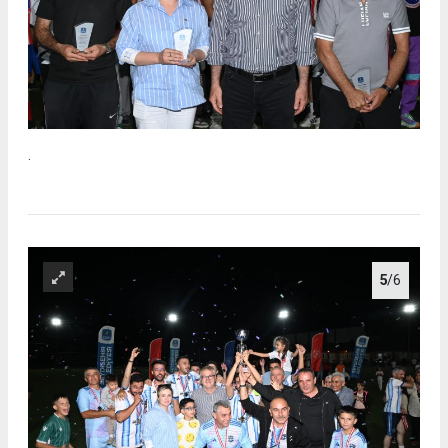
.
5
/6