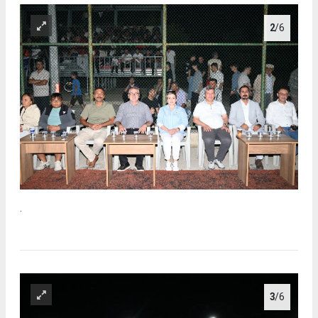
2
/6
.
3
/6