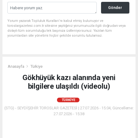
Gönder
Yorum yazarak Topluluk Kuralları’nı kabul etmiş bulunuyor ve
toroslargazetesi.com.tr sitesine yaptığınız yorumunuzla ilgili doğrudan veya
dolaylı tüm sorumluluğu tek başınıza üstleniyorsunuz. Yazılan tüm
yorumlardan site yönetimi hiçbir şekilde sorumlu tutulamaz.
Anasayfa
Türkiye
Gökhüyük kazı alanında yeni
bilgilere ulaşıldı (videolu)
TÜRKIYE
(STG) - SEYDİŞEHİR TOROSLAR GAZETESİ | 27.07.2026 - 15:04, Güncelleme:
27.07.2026 - 15:38