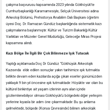
çalışma başvurusu kapsamında 2023 yılında Gökhöyük’te
Cumhurbaşkanlığı Kararnamesiyle, Selçuk Üniversitesi adına
Arkeoloji Bölümü, Prehistorya Anabilim Dalı Başkanı öğretim
üyesi Doç. Dr. Ramazan Gündüz başkanlığında sistematik kazı
çalışmalarına başlanmıştır. Kültür ve Turizm Bakanlığı Kültür
Varlıkları ve Müzeler Genel Müdürlüğü, Geleceğe Miras Projesi
kapsamına alındı.
Kazı Bölge İle İlgili Bir Çok Bilinmeze Işık Tutacak
Yaptığı açıklamada Doç Dr Gündüz “Gökhüyük Arkeolojik
Kazısında elde edilen sonuçlar yakın tarihimize ışık tutmakta
birlikte devam eden kazılarda açığa çıkan eserler günümüzden
yaklaşık 9 bin yıl öncesine ışık tutmaktadır. Höyükte var olan bu
kültürel birikintiye ait yaşam izlerinin aynı alan içinde
gözlemlenebiliyor olması Gökhöyük’ü bölgedeki diğer yerleşim
yerlerine kıyasla bir adım öne çıkarmaktadır. Bu şu anlama
gelmektedir, bölgede (Konya Çevresinde) bilinen arkeolojik