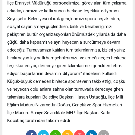
İlçe Emniyet Müdürlüğü personelimize, görev alan tüm çalışma
arkadaşlarımıza ve katkı sunan herkese teşekkür ediyorum.
Seydişehir Belediyesi olarak gençlerimizi spora teşvik eden,
sosyal dayanışmayı güçlendiren, birlik ve beraberliğimizi
pekiştiren bu tür organizasyonları önümüzdeki yıllarda da daha
güçlü, daha kapsamlı ve aynı heyecanla sürdürmeye devam
edeceğiz. Turnuvamıza katılan tüm takımlarımıza, bizleri yalnız
bırakmayan kıymetli hemşehrilerimize ve emeği geçen herkese
teşekkür ediyor, dereceye giren takımlarımızı gönülden tebrik
ediyor, başarılarının devamını diliyorum." ifadelerini kullandı.
Küçük-büyük demeden binlerce sporseverin takip ettiği, coşku
ve heyecan dolu anlara sahne olan turnuvada dereceye giren
takımlara kupaları; Belediye Başkanı Hasan Ustaoğlu, İlçe Milli
Eğitim Müdürü Nizamettin Doğan, Gençlik ve Spor Hizmetleri
İlçe Müdürü Saniye Sevindik ile MHP İlçe Başkanı Kadir
Kocabaş tarafından takdim edildi.