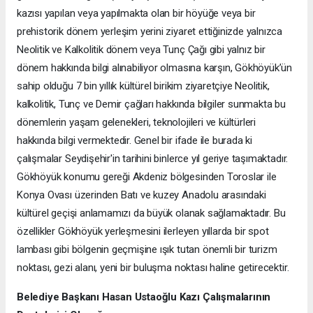
kazısı yapılan veya yapılmakta olan bir höyüğe veya bir
prehistorik dönem yerleşim yerini ziyaret ettiğinizde yalnızca
Neolitik ve Kalkolitik dönem veya Tunç Çağı gibi yalnız bir
dönem hakkında bilgi alınabiliyor olmasına karşın, Gökhöyük’ün
sahip olduğu 7 bin yıllık kültürel birikim ziyaretçiye Neolitik,
kalkolitik, Tunç ve Demir çağları hakkında bilgiler sunmakta bu
dönemlerin yaşam gelenekleri, teknolojileri ve kültürleri
hakkında bilgi vermektedir. Genel bir ifade ile burada ki
çalışmalar Seydişehir'in tarihini binlerce yıl geriye taşımaktadır.
Gökhöyük konumu gereği Akdeniz bölgesinden Toroslar ile
Konya Ovası üzerinden Batı ve kuzey Anadolu arasındaki
kültürel geçişi anlamamızı da büyük olanak sağlamaktadır. Bu
özellikler Gökhöyük yerleşmesini ilerleyen yıllarda bir spot
lambası gibi bölgenin geçmişine ışık tutan önemli bir turizm
noktası, gezi alanı, yeni bir buluşma noktası haline getirecektir.
Belediye Başkanı Hasan Ustaoğlu Kazı Çalışmalarının