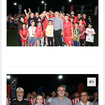
.
4
/6