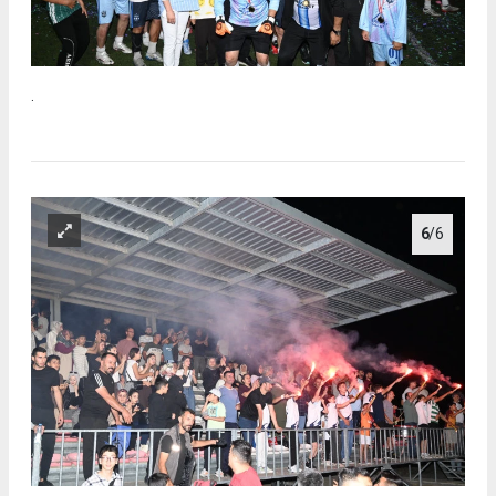
.
6
/6