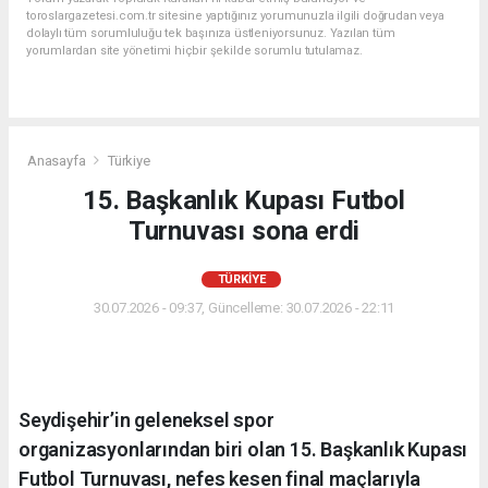
toroslargazetesi.com.tr sitesine yaptığınız yorumunuzla ilgili doğrudan veya
dolaylı tüm sorumluluğu tek başınıza üstleniyorsunuz. Yazılan tüm
yorumlardan site yönetimi hiçbir şekilde sorumlu tutulamaz.
Anasayfa
Türkiye
15. Başkanlık Kupası Futbol
Turnuvası sona erdi
TÜRKIYE
30.07.2026 - 09:37, Güncelleme: 30.07.2026 - 22:11
Seydişehir’in geleneksel spor
organizasyonlarından biri olan 15. Başkanlık Kupası
Futbol Turnuvası, nefes kesen final maçlarıyla