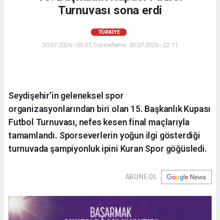
Turnuvası sona erdi
TÜRKIYE
30.07.2026 - 09:37, Güncelleme: 30.07.2026 - 22:11
Seydişehir’in geleneksel spor
organizasyonlarından biri olan 15. Başkanlık Kupası
Futbol Turnuvası, nefes kesen final maçlarıyla
tamamlandı. Sporseverlerin yoğun ilgi gösterdiği
turnuvada şampiyonluk ipini Kuran Spor göğüsledi.
ABONE OL