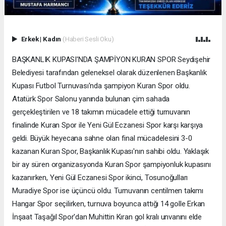
Erkek
|
Kadın
(Haberi Sesli Oku)
BAŞKANLIK KUPASI'NDA ŞAMPİYON KURAN SPOR Seydişehir
Belediyesi tarafından geleneksel olarak düzenlenen Başkanlık
Kupası Futbol Turnuvası'nda şampiyon Kuran Spor oldu.
Atatürk Spor Salonu yanında bulunan çim sahada
gerçekleştirilen ve 18 takımın mücadele ettiği turnuvanın
finalinde Kuran Spor ile Yeni Gül Eczanesi Spor karşı karşıya
geldi. Büyük heyecana sahne olan final mücadelesini 3-0
kazanan Kuran Spor, Başkanlık Kupası'nın sahibi oldu. Yaklaşık
bir ay süren organizasyonda Kuran Spor şampiyonluk kupasını
kazanırken, Yeni Gül Eczanesi Spor ikinci, Tosunoğulları
Muradiye Spor ise üçüncü oldu. Turnuvanın centilmen takımı
Hangar Spor seçilirken, turnuva boyunca attığı 14 golle Erkan
İnşaat Taşağıl Spor'dan Muhittin Kıran gol kralı unvanını elde