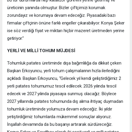
üreticinin yanında olmuştur. Bizler çiftçimizi korumak
zorundayız ve korumaya devam edeceğiz. Piyasadaki bazı
firmalar çiftçinin önüne farklı engeller çıkarabiliyor. Konya Şeker
ise söz verdiği fiyat ve miktarı hiçbir mazeret üretmeden yerine
getiriyor.”
YERLİ VE MİLLİ TOHUM MÜJDESİ
Tohumluk patates üretiminde dışa bağımlılığa da dikkat çeken
Başkan Erkoyuncu, yerli tohum çalışmalarının hızla ilerlediğini
açıkladı. Başkan Erkoyuncu, “Gelecek yıl kendi geliştirdiğimiz 2
yerli patates tohumumuz tescil edilecek. 2026 yılında tescil
edecek ve 2027 yılında piyasaya sunmuş olacağız. Böylece
2027 yıllarında patates tohumunda dış alıma ihtiyaç duymadan
tohumluk üretiminde yolumuza devam edeceğiz. İki yıldır
yetiştirdiğimiz tohumlarda mükemmel sonuçlar alıyoruz.
İnşallah devamında da bu başarıyı artırarak sürdüreceğiz.
Konya Şeker ve Seydibey olarak iki çeşit yerli ve milli patates