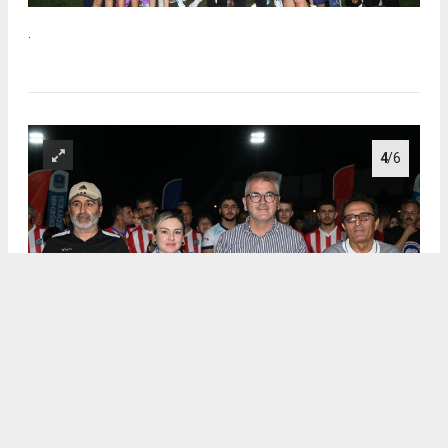
.
4
/6
.