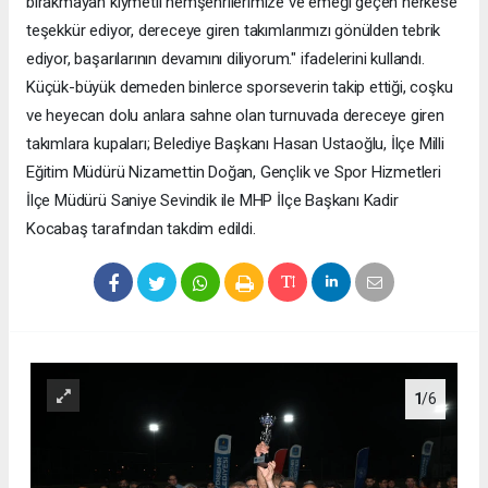
bırakmayan kıymetli hemşehrilerimize ve emeği geçen herkese
teşekkür ediyor, dereceye giren takımlarımızı gönülden tebrik
ediyor, başarılarının devamını diliyorum." ifadelerini kullandı.
Küçük-büyük demeden binlerce sporseverin takip ettiği, coşku
ve heyecan dolu anlara sahne olan turnuvada dereceye giren
takımlara kupaları; Belediye Başkanı Hasan Ustaoğlu, İlçe Milli
Eğitim Müdürü Nizamettin Doğan, Gençlik ve Spor Hizmetleri
İlçe Müdürü Saniye Sevindik ile MHP İlçe Başkanı Kadir
Kocabaş tarafından takdim edildi.
1
/6