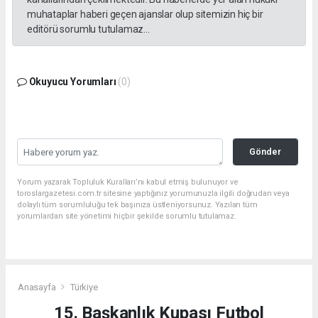
muhataplar haberi geçen ajanslar olup sitemizin hiç bir
editörü sorumlu tutulamaz...
Okuyucu Yorumları
(0)
Gönder
Yorum yazarak Topluluk Kuralları’nı kabul etmiş bulunuyor ve
toroslargazetesi.com.tr sitesine yaptığınız yorumunuzla ilgili doğrudan veya
dolaylı tüm sorumluluğu tek başınıza üstleniyorsunuz. Yazılan tüm
yorumlardan site yönetimi hiçbir şekilde sorumlu tutulamaz.
Anasayfa
Türkiye
15. Başkanlık Kupası Futbol