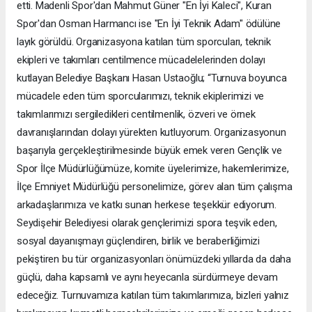
etti. Madenli Spor'dan Mahmut Güner "En İyi Kaleci", Kuran
Spor'dan Osman Harmancı ise "En İyi Teknik Adam" ödülüne
layık görüldü. Organizasyona katılan tüm sporcuları, teknik
ekipleri ve takımları centilmence mücadelelerinden dolayı
kutlayan Belediye Başkanı Hasan Ustaoğlu; “Turnuva boyunca
mücadele eden tüm sporcularımızı, teknik ekiplerimizi ve
takımlarımızı sergiledikleri centilmenlik, özveri ve örnek
davranışlarından dolayı yürekten kutluyorum. Organizasyonun
başarıyla gerçekleştirilmesinde büyük emek veren Gençlik ve
Spor İlçe Müdürlüğümüze, komite üyelerimize, hakemlerimize,
İlçe Emniyet Müdürlüğü personelimize, görev alan tüm çalışma
arkadaşlarımıza ve katkı sunan herkese teşekkür ediyorum.
Seydişehir Belediyesi olarak gençlerimizi spora teşvik eden,
sosyal dayanışmayı güçlendiren, birlik ve beraberliğimizi
pekiştiren bu tür organizasyonları önümüzdeki yıllarda da daha
güçlü, daha kapsamlı ve aynı heyecanla sürdürmeye devam
edeceğiz. Turnuvamıza katılan tüm takımlarımıza, bizleri yalnız