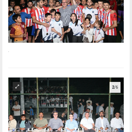
.
2
/6