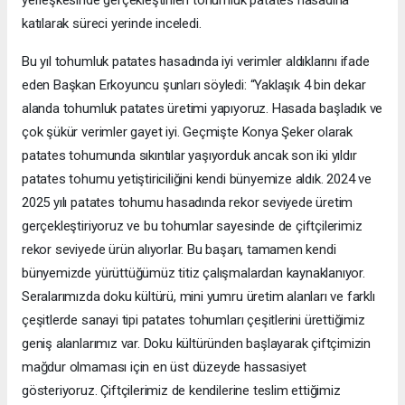
katılarak süreci yerinde inceledi.
Bu yıl tohumluk patates hasadında iyi verimler aldıklarını ifade
eden Başkan Erkoyuncu şunları söyledi: “Yaklaşık 4 bin dekar
alanda tohumluk patates üretimi yapıyoruz. Hasada başladık ve
çok şükür verimler gayet iyi. Geçmişte Konya Şeker olarak
patates tohumunda sıkıntılar yaşıyorduk ancak son iki yıldır
patates tohumu yetiştiriciliğini kendi bünyemize aldık. 2024 ve
2025 yılı patates tohumu hasadında rekor seviyede üretim
gerçekleştiriyoruz ve bu tohumlar sayesinde de çiftçilerimiz
rekor seviyede ürün alıyorlar. Bu başarı, tamamen kendi
bünyemizde yürüttüğümüz titiz çalışmalardan kaynaklanıyor.
Seralarımızda doku kültürü, mini yumru üretim alanları ve farklı
çeşitlerde sanayi tipi patates tohumları çeşitlerini ürettiğimiz
geniş alanlarımız var. Doku kültüründen başlayarak çiftçimizin
mağdur olmaması için en üst düzeyde hassasiyet
gösteriyoruz. Çiftçilerimiz de kendilerine teslim ettiğimiz