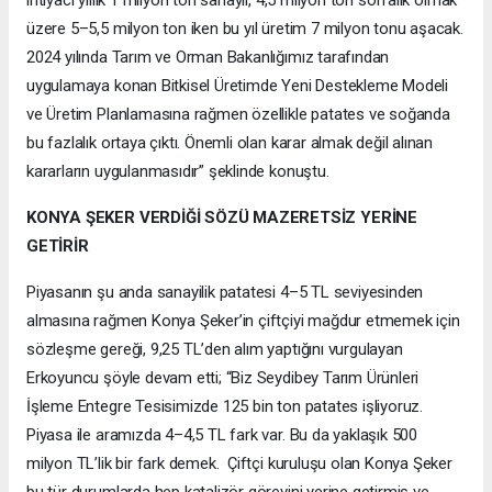
üzere 5–5,5 milyon ton iken bu yıl üretim 7 milyon tonu aşacak.
2024 yılında Tarım ve Orman Bakanlığımız tarafından
uygulamaya konan Bitkisel Üretimde Yeni Destekleme Modeli
ve Üretim Planlamasına rağmen özellikle patates ve soğanda
bu fazlalık ortaya çıktı. Önemli olan karar almak değil alınan
kararların uygulanmasıdır” şeklinde konuştu.
KONYA ŞEKER VERDİĞİ SÖZÜ MAZERETSİZ YERİNE
GETİRİR
Piyasanın şu anda sanayilik patatesi 4–5 TL seviyesinden
almasına rağmen Konya Şeker’in çiftçiyi mağdur etmemek için
sözleşme gereği, 9,25 TL’den alım yaptığını vurgulayan
Erkoyuncu şöyle devam etti; “Biz Seydibey Tarım Ürünleri
İşleme Entegre Tesisimizde 125 bin ton patates işliyoruz.
Piyasa ile aramızda 4–4,5 TL fark var. Bu da yaklaşık 500
milyon TL’lik bir fark demek. Çiftçi kuruluşu olan Konya Şeker
bu tür durumlarda hep katalizör görevini yerine getirmiş ve