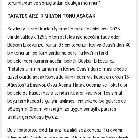
tohumlardan ve sonuçlardan oldukça memnun.”
PATATES ARZI 7 MİLYON TONU AŞACAK
Seydibey Tarım Ürünleri İşleme Entegre Tesisleri'nde 2025
yılında yaklaşık 125 bin ton patates işleneceğini ifade eden
Başkan Erkoyuncu, bunun 85 bin tonunun Konya Ovası’ndan, 40
bin tonunun ise iklim şartlarına göre Türkiye’nin farklı
bölgelerinden karşılanacağını belirtti. Başkan Erkoyuncu,
“Patates alımının tamamının Konya Ovası’ndan olması elbette
güzel olurdu ancak Konya’da iklim nedeniyle hasat en erken 15
Ağustos’ta başlıyor. Oysa Adana, Hatay, Ödemiş ve Tokat gibi
bölgelerde hasat mayıs ayından itibaren yapılıyor. Tesisin yıl
boyu tam kapasite çalıştırılabilmesi için erkenci bölgelerde de
sözleşmeli üretim ve isteğimize uygun sanayilik patates
alımları gerçekleştiriyoruz.
Bu yıl patateste ciddi bir arz fazlalığı söz konusu. Türkiye’nin
ihtiyacı yıllık 1 milyon ton sanayii, 4,5 milyon ton sofralık olmak