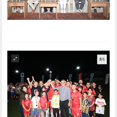
.
3
/6