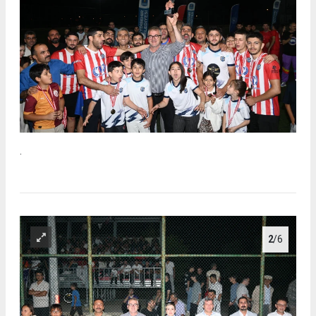
.
2
/6