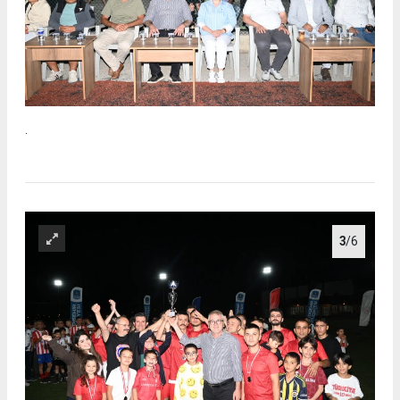
.
3
/6