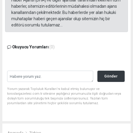
haberler, sitemizin editörlerinin müdahalesi olmadan ajans
kanallarından çekilmektedir. Bu haberlerde yer alan hukuki
muhataplar haberi geçen ajanslar olup sitemizin hiç bir
editörü sorumlu tutulamaz...
Okuyucu Yorumları
(0)
Gönder
Yorum yazarak Topluluk Kuralları’nı kabul etmiş bulunuyor ve
toroslargazetesi.com.tr sitesine yaptığınız yorumunuzla ilgili doğrudan veya
dolaylı tüm sorumluluğu tek başınıza üstleniyorsunuz. Yazılan tüm
yorumlardan site yönetimi hiçbir şekilde sorumlu tutulamaz.
Anasayfa
Türkiye