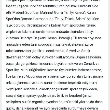
İnşaat Taşağıl Spor'dan Muhittin Kıran gol kralı unvanını elde
etti. Madenli Spor'dan Mahmut Güner "En İyi Kaleci", Kuran
Spor'dan Osman Harmancı ise "En İyi Teknik Adam" ödülüne
layık görüldü. Organizasyona katılan tüm sporcuları, teknik
ekipleri ve takımları centilmence mücadelelerinden dolayı
kutlayan Belediye Başkanı Hasan Ustaoğlu; “Turnuva boyunca
mücadele eden tüm sporcularımızı, teknik ekiplerimizi ve
takımlarımızı sergiledikleri centilmenlik, özveri ve örnek
davranışlarından dolayı yürekten kutluyorum. Organizasyonun
başarıyla gerçekleştirilmesinde büyük emek veren Gençlik ve
Spor İlçe Müdürlüğümüze, komite üyelerimize, hakemlerimize,
İlçe Emniyet Müdürlüğü personelimize, görev alan tüm çalışma
arkadaşlarımıza ve katkı sunan herkese teşekkür ediyorum.
Seydişehir Belediyesi olarak gençlerimizi spora teşvik eden,
sosyal dayanışmayı güçlendiren, birlik ve beraberliğimizi
pekiştiren bu tür organizasyonları önümüzdeki yıllarda da daha
güçlü, daha kapsamlı ve aynı heyecanla sürdürmeye devam