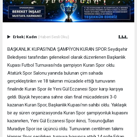
Erkek
|
Kadın
(Haberi Sesli Oku)
BAŞKANLIK KUPASI'NDA ŞAMPİYON KURAN SPOR Seydişehir
Belediyesi tarafından geleneksel olarak düzenlenen Başkanlık
Kupası Futbol Turnuvası'nda şampiyon Kuran Spor oldu.
Atatürk Spor Salonu yanında bulunan çim sahada
gerçekleştirilen ve 18 takımın mücadele ettiği turnuvanın
finalinde Kuran Spor ile Yeni Gül Eczanesi Spor karşı karşıya
geldi. Büyük heyecana sahne olan final mücadelesini 3-0
kazanan Kuran Spor, Başkanlık Kupası'nın sahibi oldu. Yaklaşık
bir ay süren organizasyonda Kuran Spor şampiyonluk kupasını
kazanırken, Yeni Gül Eczanesi Spor ikinci, Tosunoğulları
Muradiye Spor ise üçüncü oldu. Turnuvanın centilmen takımı
Hangar Spor seçilirken, turnuva boyunca attığı 14 golle Erkan