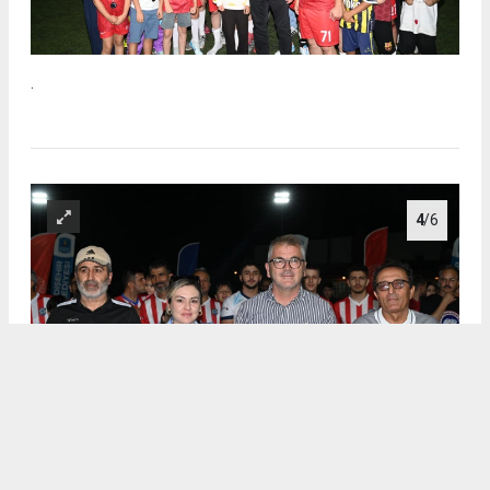
.
4
/6