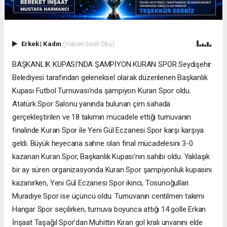
Erkek
|
Kadın
(Haberi Sesli Oku)
BAŞKANLIK KUPASI'NDA ŞAMPİYON KURAN SPOR Seydişehir
Belediyesi tarafından geleneksel olarak düzenlenen Başkanlık
Kupası Futbol Turnuvası'nda şampiyon Kuran Spor oldu.
Atatürk Spor Salonu yanında bulunan çim sahada
gerçekleştirilen ve 18 takımın mücadele ettiği turnuvanın
finalinde Kuran Spor ile Yeni Gül Eczanesi Spor karşı karşıya
geldi. Büyük heyecana sahne olan final mücadelesini 3-0
kazanan Kuran Spor, Başkanlık Kupası'nın sahibi oldu. Yaklaşık
bir ay süren organizasyonda Kuran Spor şampiyonluk kupasını
kazanırken, Yeni Gül Eczanesi Spor ikinci, Tosunoğulları
Muradiye Spor ise üçüncü oldu. Turnuvanın centilmen takımı
Hangar Spor seçilirken, turnuva boyunca attığı 14 golle Erkan
İnşaat Taşağıl Spor'dan Muhittin Kıran gol kralı unvanını elde