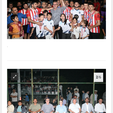
.
2
/6