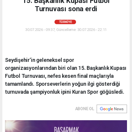
15. Başkanlık Kupası Futbol
Turnuvası sona erdi
TÜRKIYE
30.07.2026 - 09:37, Güncelleme: 30.07.2026 - 22:11
Seydişehir’in geleneksel spor
organizasyonlarından biri olan 15. Başkanlık Kupası
Futbol Turnuvası, nefes kesen final maçlarıyla
tamamlandı. Sporseverlerin yoğun ilgi gösterdiği
turnuvada şampiyonluk ipini Kuran Spor göğüsledi.
ABONE OL