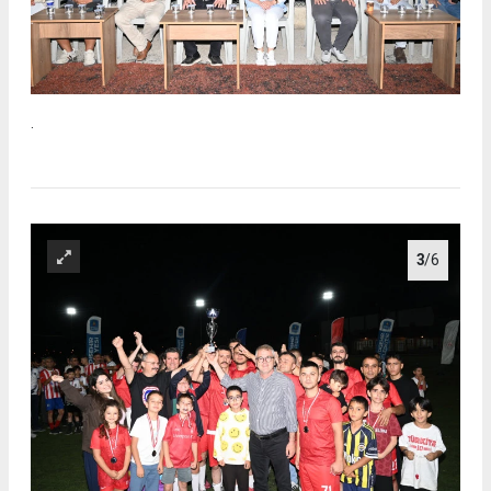
.
3
/6