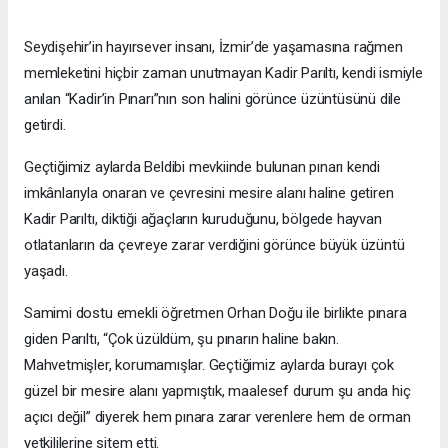
Seydişehir’in hayırsever insanı, İzmir’de yaşamasına rağmen
memleketini hiçbir zaman unutmayan Kadir Parıltı, kendi ismiyle
anılan “Kadir’in Pınarı”nın son halini görünce üzüntüsünü dile
getirdi.
Geçtiğimiz aylarda Beldibi mevkiinde bulunan pınarı kendi
imkânlarıyla onaran ve çevresini mesire alanı haline getiren
Kadir Parıltı, diktiği ağaçların kuruduğunu, bölgede hayvan
otlatanların da çevreye zarar verdiğini görünce büyük üzüntü
yaşadı.
Samimi dostu emekli öğretmen Orhan Doğu ile birlikte pınara
giden Parıltı, “Çok üzüldüm, şu pınarın haline bakın.
Mahvetmişler, korumamışlar. Geçtiğimiz aylarda burayı çok
güzel bir mesire alanı yapmıştık, maalesef durum şu anda hiç
açıcı değil” diyerek hem pınara zarar verenlere hem de orman
yetkililerine sitem etti.