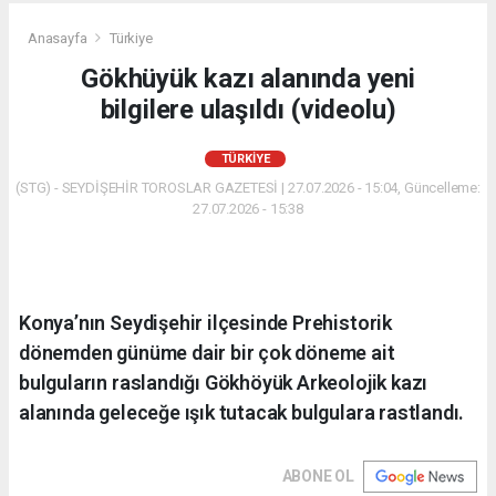
Anasayfa
Türkiye
Gökhüyük kazı alanında yeni
bilgilere ulaşıldı (videolu)
TÜRKIYE
(STG) - SEYDİŞEHİR TOROSLAR GAZETESİ | 27.07.2026 - 15:04, Güncelleme:
27.07.2026 - 15:38
Konya’nın Seydişehir ilçesinde Prehistorik
dönemden günüme dair bir çok döneme ait
bulguların raslandığı Gökhöyük Arkeolojik kazı
alanında geleceğe ışık tutacak bulgulara rastlandı.
ABONE OL