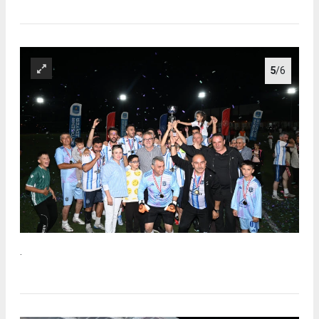
5
/6
.