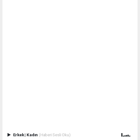
Erkek
|
Kadın
(Haberi Sesli Oku)