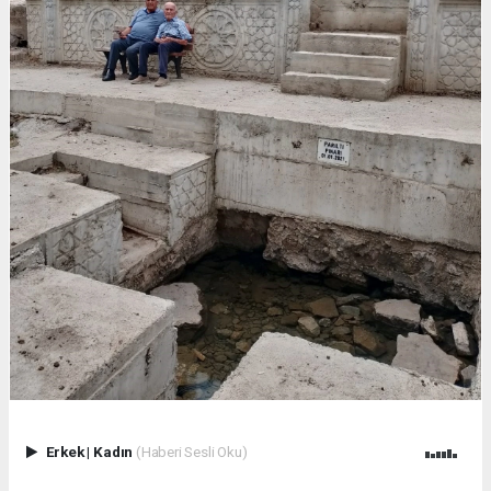
Erkek
|
Kadın
(Haberi Sesli Oku)