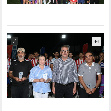
.
4
/6
.