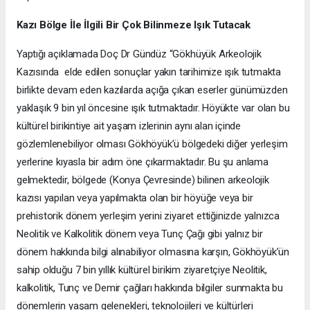
Kazı Bölge İle İlgili Bir Çok Bilinmeze Işık Tutacak
Yaptığı açıklamada Doç Dr Gündüz “Gökhüyük Arkeolojik
Kazısında elde edilen sonuçlar yakın tarihimize ışık tutmakta
birlikte devam eden kazılarda açığa çıkan eserler günümüzden
yaklaşık 9 bin yıl öncesine ışık tutmaktadır. Höyükte var olan bu
kültürel birikintiye ait yaşam izlerinin aynı alan içinde
gözlemlenebiliyor olması Gökhöyük’ü bölgedeki diğer yerleşim
yerlerine kıyasla bir adım öne çıkarmaktadır. Bu şu anlama
gelmektedir, bölgede (Konya Çevresinde) bilinen arkeolojik
kazısı yapılan veya yapılmakta olan bir höyüğe veya bir
prehistorik dönem yerleşim yerini ziyaret ettiğinizde yalnızca
Neolitik ve Kalkolitik dönem veya Tunç Çağı gibi yalnız bir
dönem hakkında bilgi alınabiliyor olmasına karşın, Gökhöyük’ün
sahip olduğu 7 bin yıllık kültürel birikim ziyaretçiye Neolitik,
kalkolitik, Tunç ve Demir çağları hakkında bilgiler sunmakta bu
dönemlerin yaşam gelenekleri, teknolojileri ve kültürleri