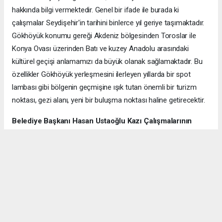
hakkında bilgi vermektedir. Genel bir ifade ile burada ki
çalışmalar Seydişehir'in tarihini binlerce yıl geriye taşımaktadır.
Gökhöyük konumu gereği Akdeniz bölgesinden Toroslar ile
Konya Ovası üzerinden Batı ve kuzey Anadolu arasındaki
kültürel geçişi anlamamızı da büyük olanak sağlamaktadır. Bu
özellikler Gökhöyük yerleşmesini ilerleyen yıllarda bir spot
lambası gibi bölgenin geçmişine ışık tutan önemli bir turizm
noktası, gezi alanı, yeni bir buluşma noktası haline getirecektir.
Belediye Başkanı Hasan Ustaoğlu Kazı Çalışmalarının
Destekçisi Olacağız
2020 Yılından itibaren Gökhüyük Mahallesinin kazı alanında kazı
başkanımız Doç Dr Ramazan Gündüz beyin destekleri ile
sürüyor. Bizde yerinde görmek için buraya geldik. Gördük ki çok
büyük yol kendilerine çalışmalarda .Kendilerine teşekkür
ediyoruz.’ dedi