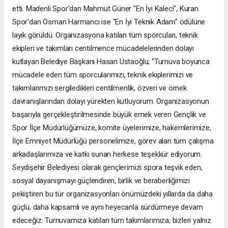
etti. Madenli Spor'dan Mahmut Güner "En İyi Kaleci", Kuran
Spor'dan Osman Harmancı ise "En İyi Teknik Adam" ödülüne
layık görüldü. Organizasyona katılan tüm sporcuları, teknik
ekipleri ve takımları centilmence mücadelelerinden dolayı
kutlayan Belediye Başkanı Hasan Ustaoğlu; “Turnuva boyunca
mücadele eden tüm sporcularımızı, teknik ekiplerimizi ve
takımlarımızı sergiledikleri centilmenlik, özveri ve örnek
davranışlarından dolayı yürekten kutluyorum. Organizasyonun
başarıyla gerçekleştirilmesinde büyük emek veren Gençlik ve
Spor İlçe Müdürlüğümüze, komite üyelerimize, hakemlerimize,
İlçe Emniyet Müdürlüğü personelimize, görev alan tüm çalışma
arkadaşlarımıza ve katkı sunan herkese teşekkür ediyorum.
Seydişehir Belediyesi olarak gençlerimizi spora teşvik eden,
sosyal dayanışmayı güçlendiren, birlik ve beraberliğimizi
pekiştiren bu tür organizasyonları önümüzdeki yıllarda da daha
güçlü, daha kapsamlı ve aynı heyecanla sürdürmeye devam
edeceğiz. Turnuvamıza katılan tüm takımlarımıza, bizleri yalnız