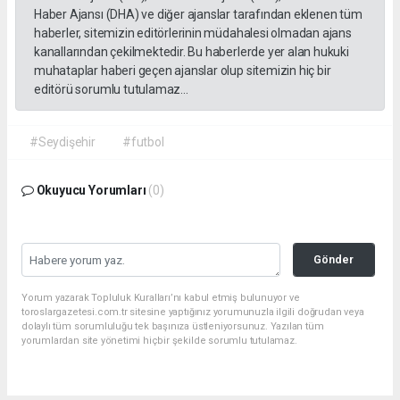
Haber Ajansı (DHA) ve diğer ajanslar tarafından eklenen tüm
haberler, sitemizin editörlerinin müdahalesi olmadan ajans
kanallarından çekilmektedir. Bu haberlerde yer alan hukuki
muhataplar haberi geçen ajanslar olup sitemizin hiç bir
editörü sorumlu tutulamaz...
#Seydişehir
#futbol
Okuyucu Yorumları
(0)
Gönder
Yorum yazarak Topluluk Kuralları’nı kabul etmiş bulunuyor ve
toroslargazetesi.com.tr sitesine yaptığınız yorumunuzla ilgili doğrudan veya
dolaylı tüm sorumluluğu tek başınıza üstleniyorsunuz. Yazılan tüm
yorumlardan site yönetimi hiçbir şekilde sorumlu tutulamaz.