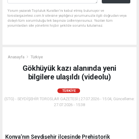
Yorum yazarak Topluluk Kuralları’nı kabul etmiş bulunuyor ve
toroslargazetesi.com.tr sitesine yaptığınız yorumunuzla ilgili doğrudan veya
dolaylı tüm sorumluluğu tek başınıza üstleniyorsunuz. Yazılan tüm
yorumlardan site yönetimi hiçbir şekilde sorumlu tutulamaz.
Anasayfa
Türkiye
Gökhüyük kazı alanında yeni
bilgilere ulaşıldı (videolu)
TÜRKIYE
(STG) - SEYDİŞEHİR TOROSLAR GAZETESİ | 27.07.2026 - 15:04, Güncelleme:
27.07.2026 - 15:38
Konya’nın Seydişehir ilçesinde Prehistorik