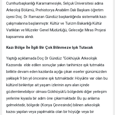
Cumhurbaşkanlığı Kararnamesiyle, Selçuk Üniversitesi adına
Arkeoloji Bölümü, Prehistorya Anabilim Dalı Başkanı öğretim
üyesi Doç. Dr. Ramazan Gündüz başkanlığında sistematik kazı
çalışmalarına başlanmıştır. Kültür ve Turizm Bakanlığı Kültür
Varlıkları ve Müzeler Genel Müdürlüğü, Geleceğe Miras Projesi
kapsamına alındı.
Kazı Bölge İle İlgili Bir Çok Bilinmeze Işık Tutacak
Yaptığı açıklamada Doç Dr Gündüz “Gökhüyük Arkeolojik
Kazısında elde edilen sonuçlar yakın tarihimize ışık tutmakta
birlikte devam eden kazılarda açığa çıkan eserler günümüzden
yaklaşık 9 bin yıl öncesine ışık tutmaktadır. Höyükte var olan bu
kültürel birikintiye ait yaşam izlerinin aynı alan içinde
gözlemlenebiliyor olması Gökhöyük’ü bölgedeki diğer yerleşim
yerlerine kıyasla bir adım öne çıkarmaktadır. Bu şu anlama
gelmektedir, bölgede (Konya Çevresinde) bilinen arkeolojik
kazısı yapılan veya yapılmakta olan bir höyüğe veya bir