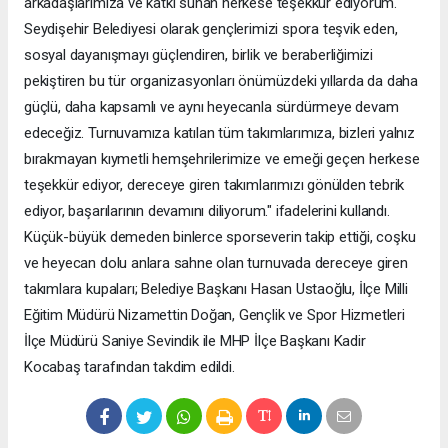
arkadaşlarımıza ve katkı sunan herkese teşekkür ediyorum.
Seydişehir Belediyesi olarak gençlerimizi spora teşvik eden,
sosyal dayanışmayı güçlendiren, birlik ve beraberliğimizi
pekiştiren bu tür organizasyonları önümüzdeki yıllarda da daha
güçlü, daha kapsamlı ve aynı heyecanla sürdürmeye devam
edeceğiz. Turnuvamıza katılan tüm takımlarımıza, bizleri yalnız
bırakmayan kıymetli hemşehrilerimize ve emeği geçen herkese
teşekkür ediyor, dereceye giren takımlarımızı gönülden tebrik
ediyor, başarılarının devamını diliyorum." ifadelerini kullandı.
Küçük-büyük demeden binlerce sporseverin takip ettiği, coşku
ve heyecan dolu anlara sahne olan turnuvada dereceye giren
takımlara kupaları; Belediye Başkanı Hasan Ustaoğlu, İlçe Milli
Eğitim Müdürü Nizamettin Doğan, Gençlik ve Spor Hizmetleri
İlçe Müdürü Saniye Sevindik ile MHP İlçe Başkanı Kadir
Kocabaş tarafından takdim edildi.