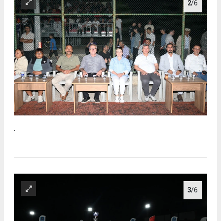
2
/6
.
3
/6