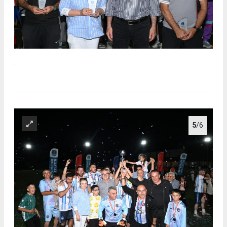
.
5
/6