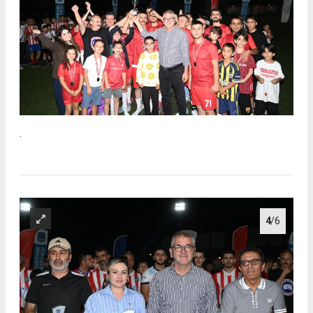
.
4
/6