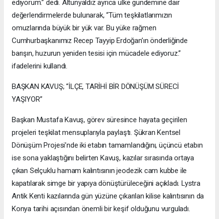
ediyorum.” dedi. Altunyaldız ayrıca ülke gündemine dair
değerlendirmelerde bulunarak, “Tüm teşkilatlarımızın
omuzlarında büyük bir yük var. Bu yüke rağmen
Cumhurbaşkanımız Recep Tayyip Erdoğan’ın önderliğinde
barışın, huzurun yeniden tesisi için mücadele ediyoruz.”
ifadelerini kullandı.
BAŞKAN KAVUŞ; “İLÇE, TARİHİ BİR DÖNÜŞÜM SÜRECİ
YAŞIYOR”
Başkan Mustafa Kavuş, görev süresince hayata geçirilen
projeleri teşkilat mensuplarıyla paylaştı. Şükran Kentsel
Dönüşüm Projesi’nde iki etabın tamamlandığını, üçüncü etabın
ise sona yaklaştığını belirten Kavuş, kazılar sırasında ortaya
çıkan Selçuklu hamam kalıntısının jeodezik cam kubbe ile
kapatılarak simge bir yapıya dönüştürüleceğini açıkladı. Lystra
Antik Kenti kazılarında gün yüzüne çıkarılan kilise kalıntısının da
Konya tarihi açısından önemli bir keşif olduğunu vurguladı.