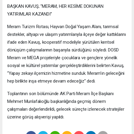
BAŞKAN KAVUŞ; “MERAM, HER KESİME DOKUNAN
YATIRIMLAR KAZANDI”
Meram Turizm Rotası, Hayvan Doğal Yaşam Alanı, tarımsal
destekler, altyapı ve ulaşım yatırımlarıyla ilçeye değer kattıklarını
ifade eden Kavuş, kooperatif modeliyle yürütülen kentsel
dönüşüm çalışmalarının başarıyla sürdüğünü söyledi. DOSD
Meram ve MEGA projeleriyle çocuklara ve gençlere yönelik
sosyal ve kültürel yatırımlar gerçekleştirdiklerini belirten Kavuş,
“Yapay zekayı ilçemizin hizmetine sunduk. Meram’ın geleceğini
hep birlikte inşa etmeye devam edeceğiz” dedi.
Toplantının son bölümünde AK Parti Meram İlçe Başkanı
Mehmet Munlafalıoğlu başkanlığında geçmiş dönem
çalışmaları değerlendirildi, gelecek süreçte izlenecek stratejiler
üzerine görüş alışverişi yapıldı.