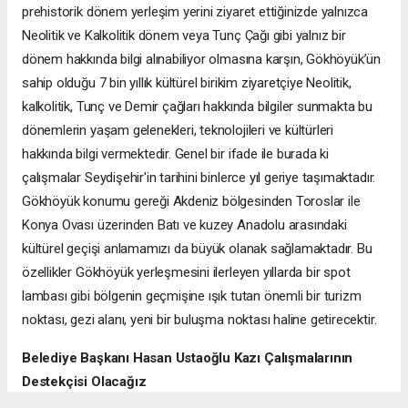
prehistorik dönem yerleşim yerini ziyaret ettiğinizde yalnızca
Neolitik ve Kalkolitik dönem veya Tunç Çağı gibi yalnız bir
dönem hakkında bilgi alınabiliyor olmasına karşın, Gökhöyük’ün
sahip olduğu 7 bin yıllık kültürel birikim ziyaretçiye Neolitik,
kalkolitik, Tunç ve Demir çağları hakkında bilgiler sunmakta bu
dönemlerin yaşam gelenekleri, teknolojileri ve kültürleri
hakkında bilgi vermektedir. Genel bir ifade ile burada ki
çalışmalar Seydişehir'in tarihini binlerce yıl geriye taşımaktadır.
Gökhöyük konumu gereği Akdeniz bölgesinden Toroslar ile
Konya Ovası üzerinden Batı ve kuzey Anadolu arasındaki
kültürel geçişi anlamamızı da büyük olanak sağlamaktadır. Bu
özellikler Gökhöyük yerleşmesini ilerleyen yıllarda bir spot
lambası gibi bölgenin geçmişine ışık tutan önemli bir turizm
noktası, gezi alanı, yeni bir buluşma noktası haline getirecektir.
Belediye Başkanı Hasan Ustaoğlu Kazı Çalışmalarının
Destekçisi Olacağız