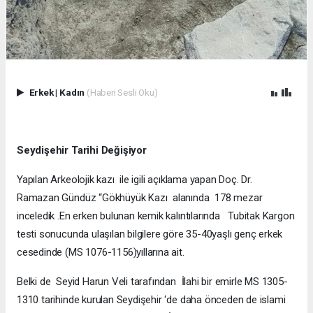
Erkek
|
Kadın
(Haberi Sesli Oku)
Seydişehir Tarihi Değişiyor
Yapılan Arkeolojik kazı ile igili açıklama yapan Doç. Dr.
Ramazan Gündüz “Gökhüyük Kazı alanında 178 mezar
inceledik .En erken bulunan kemik kalıntılarında Tubitak Kargon
testi sonucunda ulaşılan bilgilere göre 35-40yaşlı genç erkek
cesedinde (MS 1076-1156)yıllarına ait.
Belki de Seyid Harun Veli tarafından İlahi bir emirle MS 1305-
1310 tarihinde kurulan Seydişehir ‘de daha önceden de islami