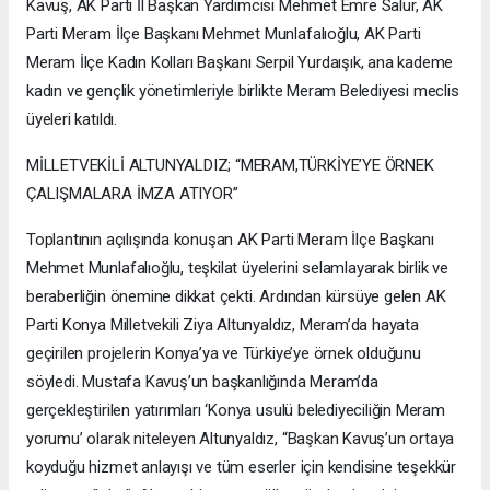
Kavuş, AK Parti İl Başkan Yardımcısı Mehmet Emre Salur, AK
Parti Meram İlçe Başkanı Mehmet Munlafalıoğlu, AK Parti
Meram İlçe Kadın Kolları Başkanı Serpil Yurdaışık, ana kademe
kadın ve gençlik yönetimleriyle birlikte Meram Belediyesi meclis
üyeleri katıldı.
MİLLETVEKİLİ ALTUNYALDIZ; “MERAM,TÜRKİYE’YE ÖRNEK
ÇALIŞMALARA İMZA ATIYOR”
Toplantının açılışında konuşan AK Parti Meram İlçe Başkanı
Mehmet Munlafalıoğlu, teşkilat üyelerini selamlayarak birlik ve
beraberliğin önemine dikkat çekti. Ardından kürsüye gelen AK
Parti Konya Milletvekili Ziya Altunyaldız, Meram’da hayata
geçirilen projelerin Konya’ya ve Türkiye’ye örnek olduğunu
söyledi. Mustafa Kavuş’un başkanlığında Meram’da
gerçekleştirilen yatırımları ‘Konya usulü belediyeciliğin Meram
yorumu’ olarak niteleyen Altunyaldız, “Başkan Kavuş’un ortaya
koyduğu hizmet anlayışı ve tüm eserler için kendisine teşekkür