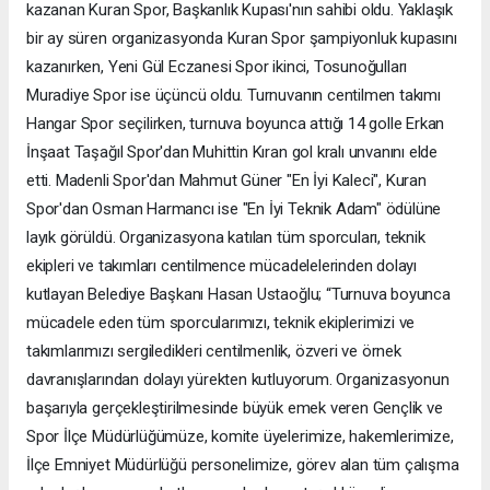
kazanan Kuran Spor, Başkanlık Kupası'nın sahibi oldu. Yaklaşık
bir ay süren organizasyonda Kuran Spor şampiyonluk kupasını
kazanırken, Yeni Gül Eczanesi Spor ikinci, Tosunoğulları
Muradiye Spor ise üçüncü oldu. Turnuvanın centilmen takımı
Hangar Spor seçilirken, turnuva boyunca attığı 14 golle Erkan
İnşaat Taşağıl Spor'dan Muhittin Kıran gol kralı unvanını elde
etti. Madenli Spor'dan Mahmut Güner "En İyi Kaleci", Kuran
Spor'dan Osman Harmancı ise "En İyi Teknik Adam" ödülüne
layık görüldü. Organizasyona katılan tüm sporcuları, teknik
ekipleri ve takımları centilmence mücadelelerinden dolayı
kutlayan Belediye Başkanı Hasan Ustaoğlu; “Turnuva boyunca
mücadele eden tüm sporcularımızı, teknik ekiplerimizi ve
takımlarımızı sergiledikleri centilmenlik, özveri ve örnek
davranışlarından dolayı yürekten kutluyorum. Organizasyonun
başarıyla gerçekleştirilmesinde büyük emek veren Gençlik ve
Spor İlçe Müdürlüğümüze, komite üyelerimize, hakemlerimize,
İlçe Emniyet Müdürlüğü personelimize, görev alan tüm çalışma