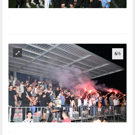
.
6
/6
.