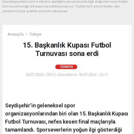
toroslargazetesi.com.tr sitesine yaptığınız yorumunuzla ilgili doğrudan veya dolaylı
tüm sorumluluğu tek başınıza üstleniyorsunuz. Yazılan tüm yorumlardan site
yönetimi hiçbir şekilde sorumlu tutulamaz.
Anasayfa
Türkiye
15. Başkanlık Kupası Futbol
Turnuvası sona erdi
TÜRKIYE
30.07.2026 - 09:37, Güncelleme: 30.07.2026 - 22:11
Seydişehir’in geleneksel spor
organizasyonlarından biri olan 15. Başkanlık Kupası
Futbol Turnuvası, nefes kesen final maçlarıyla
tamamlandı. Sporseverlerin yoğun ilgi gösterdiği