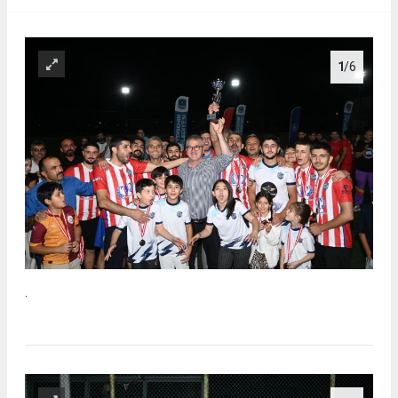
1
/6
.