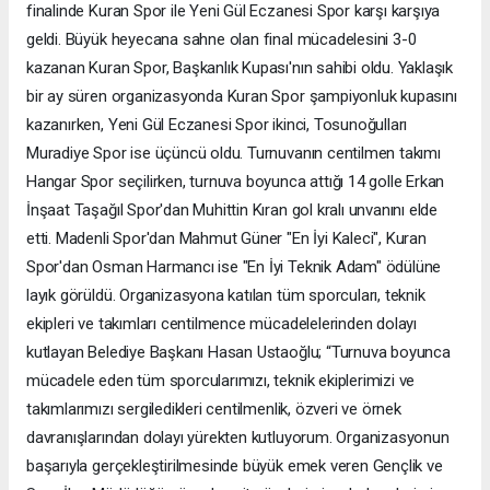
finalinde Kuran Spor ile Yeni Gül Eczanesi Spor karşı karşıya
geldi. Büyük heyecana sahne olan final mücadelesini 3-0
kazanan Kuran Spor, Başkanlık Kupası'nın sahibi oldu. Yaklaşık
bir ay süren organizasyonda Kuran Spor şampiyonluk kupasını
kazanırken, Yeni Gül Eczanesi Spor ikinci, Tosunoğulları
Muradiye Spor ise üçüncü oldu. Turnuvanın centilmen takımı
Hangar Spor seçilirken, turnuva boyunca attığı 14 golle Erkan
İnşaat Taşağıl Spor'dan Muhittin Kıran gol kralı unvanını elde
etti. Madenli Spor'dan Mahmut Güner "En İyi Kaleci", Kuran
Spor'dan Osman Harmancı ise "En İyi Teknik Adam" ödülüne
layık görüldü. Organizasyona katılan tüm sporcuları, teknik
ekipleri ve takımları centilmence mücadelelerinden dolayı
kutlayan Belediye Başkanı Hasan Ustaoğlu; “Turnuva boyunca
mücadele eden tüm sporcularımızı, teknik ekiplerimizi ve
takımlarımızı sergiledikleri centilmenlik, özveri ve örnek
davranışlarından dolayı yürekten kutluyorum. Organizasyonun
başarıyla gerçekleştirilmesinde büyük emek veren Gençlik ve