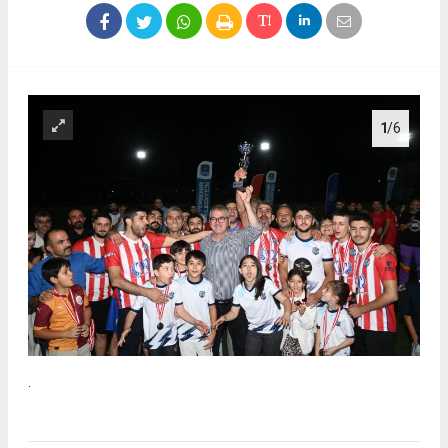
1
/6
.