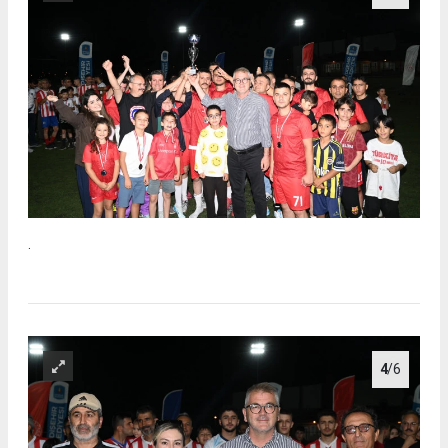
.
4
/6