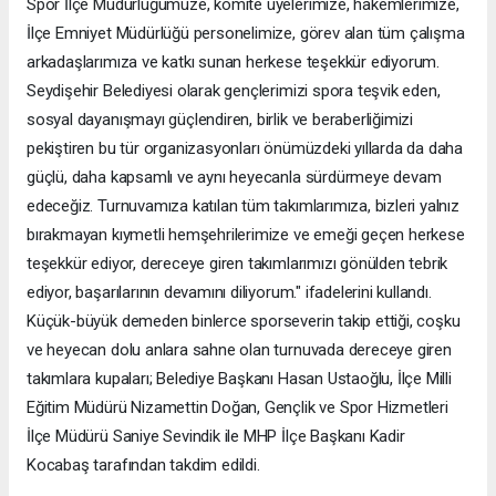
Spor İlçe Müdürlüğümüze, komite üyelerimize, hakemlerimize,
İlçe Emniyet Müdürlüğü personelimize, görev alan tüm çalışma
arkadaşlarımıza ve katkı sunan herkese teşekkür ediyorum.
Seydişehir Belediyesi olarak gençlerimizi spora teşvik eden,
sosyal dayanışmayı güçlendiren, birlik ve beraberliğimizi
pekiştiren bu tür organizasyonları önümüzdeki yıllarda da daha
güçlü, daha kapsamlı ve aynı heyecanla sürdürmeye devam
edeceğiz. Turnuvamıza katılan tüm takımlarımıza, bizleri yalnız
bırakmayan kıymetli hemşehrilerimize ve emeği geçen herkese
teşekkür ediyor, dereceye giren takımlarımızı gönülden tebrik
ediyor, başarılarının devamını diliyorum." ifadelerini kullandı.
Küçük-büyük demeden binlerce sporseverin takip ettiği, coşku
ve heyecan dolu anlara sahne olan turnuvada dereceye giren
takımlara kupaları; Belediye Başkanı Hasan Ustaoğlu, İlçe Milli
Eğitim Müdürü Nizamettin Doğan, Gençlik ve Spor Hizmetleri
İlçe Müdürü Saniye Sevindik ile MHP İlçe Başkanı Kadir
Kocabaş tarafından takdim edildi.