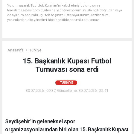
Yorum yazarak Topluluk Kuralları’nı kabul etmiş bulunuyor ve
toroslargazetesi.com.tr sitesine yaptığınız yorumunuzla ilgili doğrudan veya
dolaylı tüm sorumluluğu tek başınıza üstleniyorsunuz. Yazılan tüm
yorumlardan site yönetimi hiçbir şekilde sorumlu tutulamaz.
Anasayfa
Türkiye
15. Başkanlık Kupası Futbol
Turnuvası sona erdi
TÜRKIYE
30.07.2026 - 09:37, Güncelleme: 30.07.2026 - 22:11
Seydişehir’in geleneksel spor
organizasyonlarından biri olan 15. Başkanlık Kupası