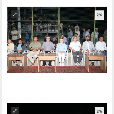
2
/6
.
3
/6