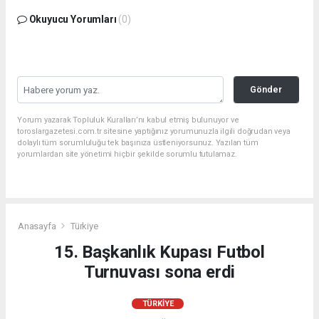
Okuyucu Yorumları
(0)
Gönder
Yorum yazarak Topluluk Kuralları’nı kabul etmiş bulunuyor ve
toroslargazetesi.com.tr sitesine yaptığınız yorumunuzla ilgili doğrudan veya
dolaylı tüm sorumluluğu tek başınıza üstleniyorsunuz. Yazılan tüm
yorumlardan site yönetimi hiçbir şekilde sorumlu tutulamaz.
Anasayfa
Türkiye
15. Başkanlık Kupası Futbol
Turnuvası sona erdi
TÜRKIYE