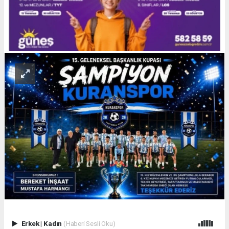
Erkek
|
Kadın
(Haberi Sesli Oku)