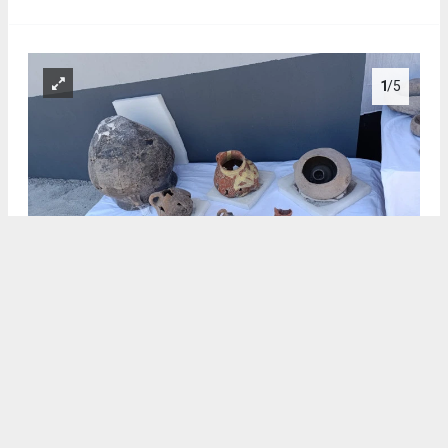
1
/5
.