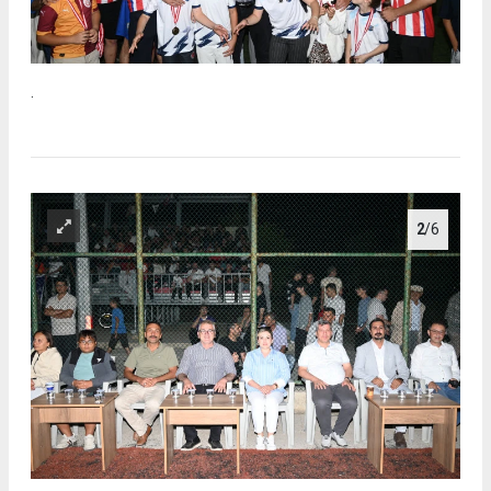
.
2
/6