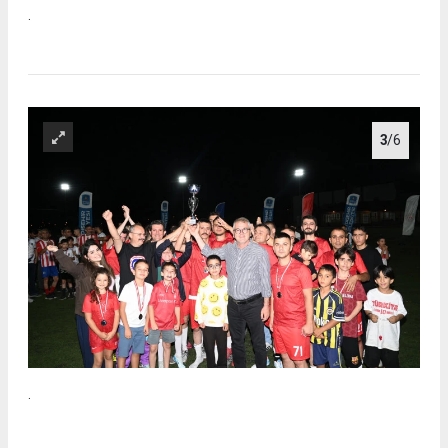
.
3
/6
.