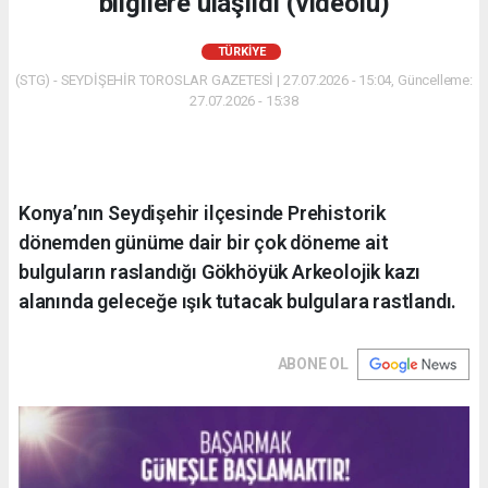
bilgilere ulaşıldı (videolu)
TÜRKIYE
(STG) - SEYDİŞEHİR TOROSLAR GAZETESİ | 27.07.2026 - 15:04, Güncelleme:
27.07.2026 - 15:38
Konya’nın Seydişehir ilçesinde Prehistorik
dönemden günüme dair bir çok döneme ait
bulguların raslandığı Gökhöyük Arkeolojik kazı
alanında geleceğe ışık tutacak bulgulara rastlandı.
ABONE OL