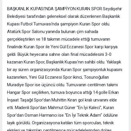
BAŞKANLIK KUPASI'NDA ŞAMPİYON KURAN SPOR Seydişehir
Belediyesi tarafından geleneksel olarak düzenlenen Başkanlık
Kupası Futbol Turnuvası'nda şampiyon Kuran Spor oldu.
Atatürk Spor Salonu yanında bulunan çim sahada
gerçekleştirilen ve 18 takımın mücadele ettiği turnuvanın
finalinde Kuran Spor ile Yeni Gül Eczanesi Spor karşı karşıya
geldi. Büyük heyecana sahne olan final mücadelesini 3-0
kazanan Kuran Spor, Başkanlık Kupası'nın sahibi oldu. Yaklaşık
bir ay süren organizasyonda Kuran Spor şampiyonluk kupasını
kazanırken, Yeni Gül Eczanesi Spor ikinci, Tosunoğulları
Muradiye Spor ise üçüncü oldu. Turnuvanın centilmen takımı
Hangar Spor seçilirken, turnuva boyunca attığı 14 golle Erkan
İnşaat Taşağıl Spor'dan Muhittin Kıran gol kralı unvanını elde
etti. Madenli Spor'dan Mahmut Güner "En İyi Kaleci", Kuran
Spor'dan Osman Harmancı ise "En İyi Teknik Adam" ödülüne
layık görüldü. Organizasyona katılan tüm sporcuları, teknik
ekipleri ve takımları centilmence mücadelelerinden dolayı