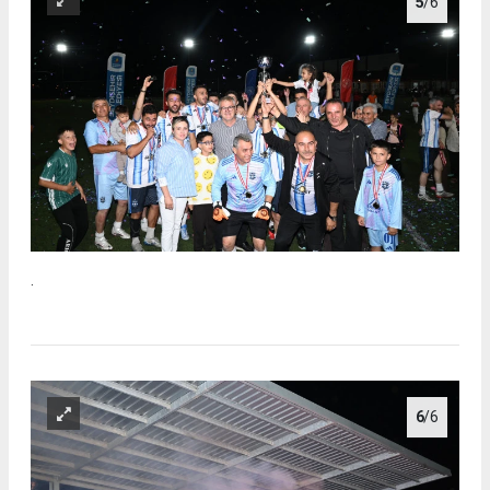
5
/6
.
6
/6