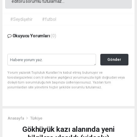
editörü sorumlu tutulamaz...
#Seydişehir
#futbol
Okuyucu Yorumları
(0)
Gönder
Yorum yazarak Topluluk Kuralları’nı kabul etmiş bulunuyor ve
toroslargazetesi.com.tr sitesine yaptığınız yorumunuzla ilgili doğrudan veya
dolaylı tüm sorumluluğu tek başınıza üstleniyorsunuz. Yazılan tüm
yorumlardan site yönetimi hiçbir şekilde sorumlu tutulamaz.
Anasayfa
Türkiye
Gökhüyük kazı alanında yeni