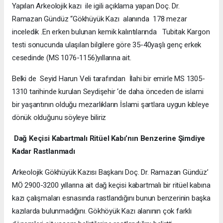
Yapılan Arkeolojik kazı ile igili açıklama yapan Doç. Dr.
Ramazan Gündüz “Gökhüyük Kazı alanında 178 mezar
inceledik .En erken bulunan kemik kalıntılarında Tubitak Kargon
testi sonucunda ulaşılan bilgilere göre 35-40yaşlı genç erkek
cesedinde (MS 1076-1156)yıllarına ait.
Belki de Seyid Harun Veli tarafından İlahi bir emirle MS 1305-
1310 tarihinde kurulan Seydişehir ‘de daha önceden de islami
bir yaşantının olduğu mezarlıkların İslami şartlara uygun kıbleye
dönük olduğunu söyleye biliriz
Dağ Keçisi Kabartmalı Ritüel Kabı’nın Benzerine Şimdiye
Kadar Rastlanmadı
Arkeolojik Gökhüyük Kazısı Başkanı Doç. Dr. Ramazan Gündüz’
MÖ 2900-3200 yıllarına ait dağ keçisi kabartmalı bir ritüel kabına
kazı çalışmaları esnasında rastlandığını bunun benzerinin başka
kazılarda bulunmadığını. Gökhöyük Kazı alanının çok farklı