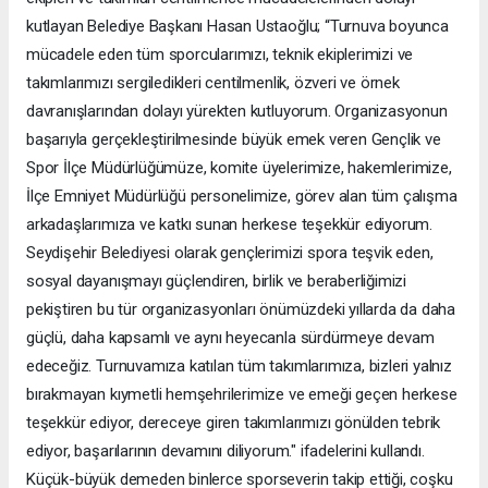
kutlayan Belediye Başkanı Hasan Ustaoğlu; “Turnuva boyunca
mücadele eden tüm sporcularımızı, teknik ekiplerimizi ve
takımlarımızı sergiledikleri centilmenlik, özveri ve örnek
davranışlarından dolayı yürekten kutluyorum. Organizasyonun
başarıyla gerçekleştirilmesinde büyük emek veren Gençlik ve
Spor İlçe Müdürlüğümüze, komite üyelerimize, hakemlerimize,
İlçe Emniyet Müdürlüğü personelimize, görev alan tüm çalışma
arkadaşlarımıza ve katkı sunan herkese teşekkür ediyorum.
Seydişehir Belediyesi olarak gençlerimizi spora teşvik eden,
sosyal dayanışmayı güçlendiren, birlik ve beraberliğimizi
pekiştiren bu tür organizasyonları önümüzdeki yıllarda da daha
güçlü, daha kapsamlı ve aynı heyecanla sürdürmeye devam
edeceğiz. Turnuvamıza katılan tüm takımlarımıza, bizleri yalnız
bırakmayan kıymetli hemşehrilerimize ve emeği geçen herkese
teşekkür ediyor, dereceye giren takımlarımızı gönülden tebrik
ediyor, başarılarının devamını diliyorum." ifadelerini kullandı.
Küçük-büyük demeden binlerce sporseverin takip ettiği, coşku