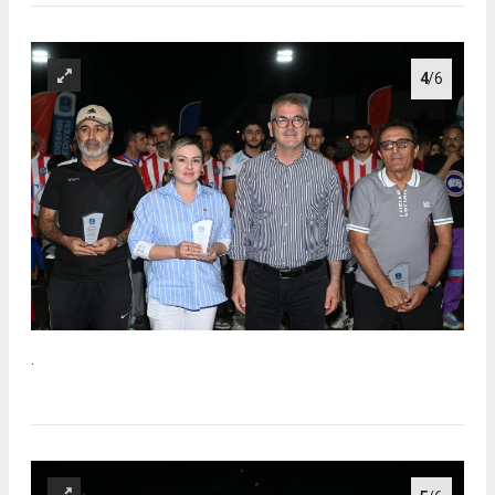
4
/6
.