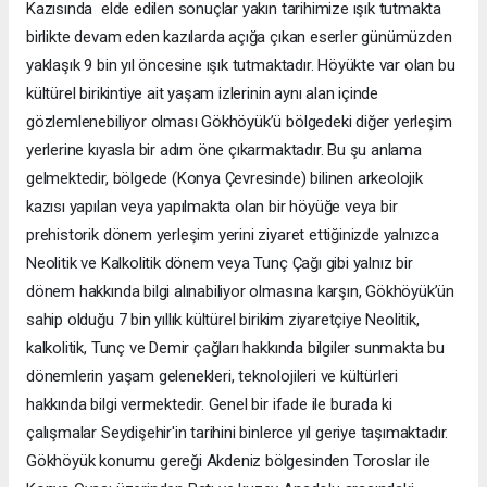
Kazısında elde edilen sonuçlar yakın tarihimize ışık tutmakta
birlikte devam eden kazılarda açığa çıkan eserler günümüzden
yaklaşık 9 bin yıl öncesine ışık tutmaktadır. Höyükte var olan bu
kültürel birikintiye ait yaşam izlerinin aynı alan içinde
gözlemlenebiliyor olması Gökhöyük’ü bölgedeki diğer yerleşim
yerlerine kıyasla bir adım öne çıkarmaktadır. Bu şu anlama
gelmektedir, bölgede (Konya Çevresinde) bilinen arkeolojik
kazısı yapılan veya yapılmakta olan bir höyüğe veya bir
prehistorik dönem yerleşim yerini ziyaret ettiğinizde yalnızca
Neolitik ve Kalkolitik dönem veya Tunç Çağı gibi yalnız bir
dönem hakkında bilgi alınabiliyor olmasına karşın, Gökhöyük’ün
sahip olduğu 7 bin yıllık kültürel birikim ziyaretçiye Neolitik,
kalkolitik, Tunç ve Demir çağları hakkında bilgiler sunmakta bu
dönemlerin yaşam gelenekleri, teknolojileri ve kültürleri
hakkında bilgi vermektedir. Genel bir ifade ile burada ki
çalışmalar Seydişehir'in tarihini binlerce yıl geriye taşımaktadır.
Gökhöyük konumu gereği Akdeniz bölgesinden Toroslar ile