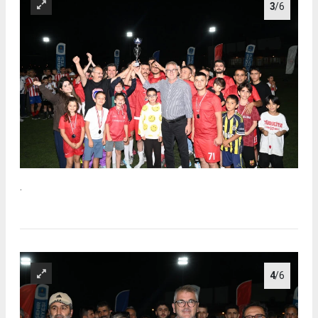
3
/6
.
4
/6