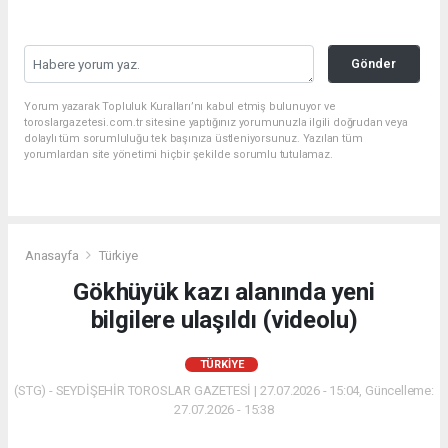
Gönder
Yorum yazarak Topluluk Kuralları’nı kabul etmiş bulunuyor ve
toroslargazetesi.com.tr sitesine yaptığınız yorumunuzla ilgili doğrudan veya
dolaylı tüm sorumluluğu tek başınıza üstleniyorsunuz. Yazılan tüm
yorumlardan site yönetimi hiçbir şekilde sorumlu tutulamaz.
Anasayfa
Türkiye
Gökhüyük kazı alanında yeni
bilgilere ulaşıldı (videolu)
TÜRKIYE
(STG) - SEYDİŞEHİR TOROSLAR GAZETESİ | 27.07.2026 - 15:04, Güncelleme:
27.07.2026 - 15:38