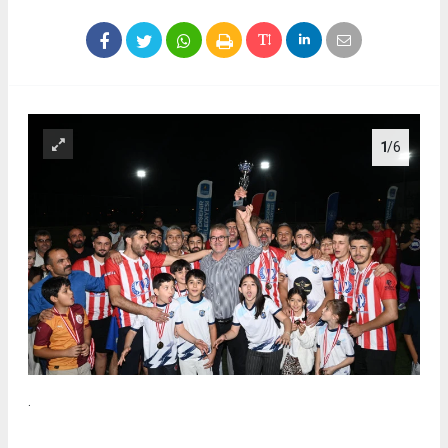
1
/6
.