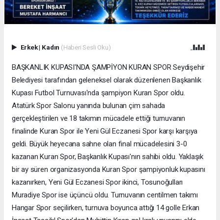
Erkek
|
Kadın
(Haberi Sesli Oku)
BAŞKANLIK KUPASI'NDA ŞAMPİYON KURAN SPOR Seydişehir
Belediyesi tarafından geleneksel olarak düzenlenen Başkanlık
Kupası Futbol Turnuvası'nda şampiyon Kuran Spor oldu.
Atatürk Spor Salonu yanında bulunan çim sahada
gerçekleştirilen ve 18 takımın mücadele ettiği turnuvanın
finalinde Kuran Spor ile Yeni Gül Eczanesi Spor karşı karşıya
geldi. Büyük heyecana sahne olan final mücadelesini 3-0
kazanan Kuran Spor, Başkanlık Kupası'nın sahibi oldu. Yaklaşık
bir ay süren organizasyonda Kuran Spor şampiyonluk kupasını
kazanırken, Yeni Gül Eczanesi Spor ikinci, Tosunoğulları
Muradiye Spor ise üçüncü oldu. Turnuvanın centilmen takımı
Hangar Spor seçilirken, turnuva boyunca attığı 14 golle Erkan