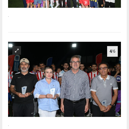
.
4
/6
.