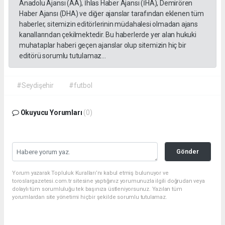
Anadolu Ajansı (AA), İhlas Haber Ajansı (İHA), Demirören
Haber Ajansı (DHA) ve diğer ajanslar tarafından eklenen tüm
haberler, sitemizin editörlerinin müdahalesi olmadan ajans
kanallarından çekilmektedir. Bu haberlerde yer alan hukuki
muhataplar haberi geçen ajanslar olup sitemizin hiç bir
editörü sorumlu tutulamaz...
#Seydişehir
#futbol
Okuyucu Yorumları
(0)
Gönder
Yorum yazarak Topluluk Kuralları’nı kabul etmiş bulunuyor ve
toroslargazetesi.com.tr sitesine yaptığınız yorumunuzla ilgili doğrudan veya
dolaylı tüm sorumluluğu tek başınıza üstleniyorsunuz. Yazılan tüm
yorumlardan site yönetimi hiçbir şekilde sorumlu tutulamaz.