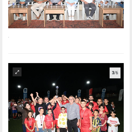
.
3
/6