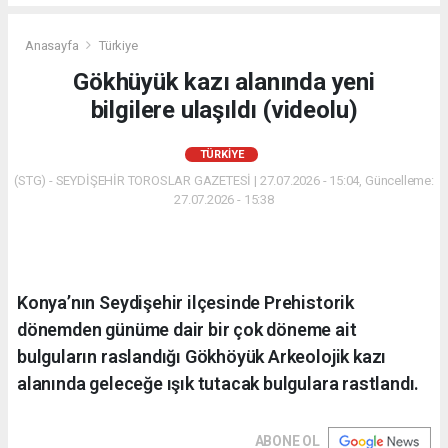
Anasayfa
Türkiye
Gökhüyük kazı alanında yeni
bilgilere ulaşıldı (videolu)
TÜRKIYE
(STG) - SEYDİŞEHİR TOROSLAR GAZETESİ | 27.07.2026 - 15:04, Güncelleme:
27.07.2026 - 15:38
Konya’nın Seydişehir ilçesinde Prehistorik
dönemden günüme dair bir çok döneme ait
bulguların raslandığı Gökhöyük Arkeolojik kazı
alanında geleceğe ışık tutacak bulgulara rastlandı.
ABONE OL