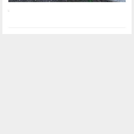
.
2
/5
.