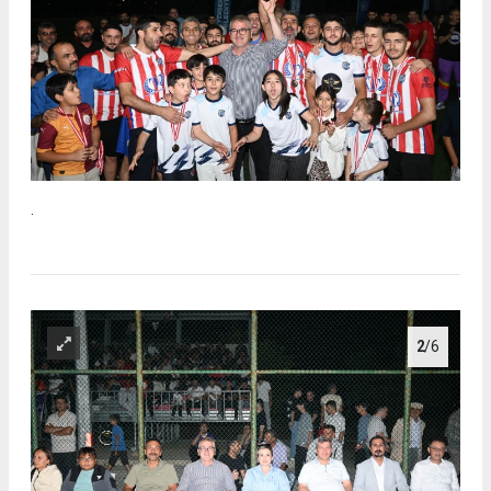
.
2
/6