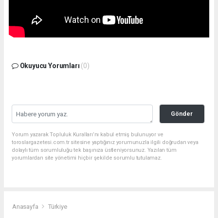
Okuyucu Yorumları
(0)
Gönder
Yorum yazarak Topluluk Kuralları’nı kabul etmiş bulunuyor ve
toroslargazetesi.com.tr sitesine yaptığınız yorumunuzla ilgili doğrudan veya
dolaylı tüm sorumluluğu tek başınıza üstleniyorsunuz. Yazılan tüm
yorumlardan site yönetimi hiçbir şekilde sorumlu tutulamaz.
Anasayfa
Türkiye