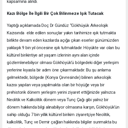
kapsamına alındı.
Kazı Bölge İle İlgili Bir Çok Bilinmeze Işık Tutacak
Yaptığı açıklamada Doç Dr Gündüz “Gökhüyük Arkeolojik
Kazısında elde edilen sonuçlar yakın tarihimize ışık tutmakta
birlikte devam eden kazılarda açığa çıkan eserler günümüzden
yaklaşık 9 bin yıl öncesine ışık tutmaktadır. Höyükte var olan bu
kültürel birikintiye ait yaşam izlerinin aynı alan içinde
gözlemlenebiliyor olması Gökhöyük’ü bölgedeki diğer yerleşim
yerlerine kıyasla bir adım öne çıkarmaktadır. Bu şu anlama
gelmektedir, bölgede (Konya Çevresinde) bilinen arkeolojik
kazısı yapılan veya yapılmakta olan bir höyüğe veya bir
prehistorik dönem yerleşim yerini ziyaret ettiğinizde yalnızca
Neolitik ve Kalkolitik dönem veya Tunç Çağı gibi yalnız bir
dönem hakkında bilgi alınabiliyor olmasına karşın, Gökhöyük’ün
sahip olduğu 7 bin yıllık kültürel birikim ziyaretçiye Neolitik,
kalkolitik, Tunç ve Demir çağları hakkında bilgiler sunmakta bu