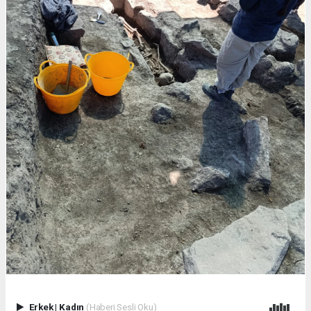
Erkek
|
Kadın
(Haberi Sesli Oku)