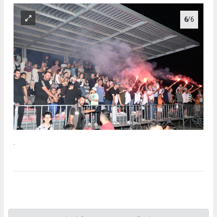
6
/6
.