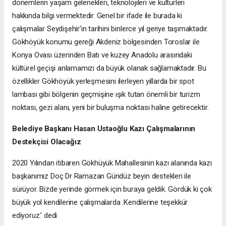
dönemlerin yaşam gelenekleri, teknolojileri ve kültürleri
hakkında bilgi vermektedir. Genel bir ifade ile burada ki
çalışmalar Seydişehir'in tarihini binlerce yıl geriye taşımaktadır.
Gökhöyük konumu gereği Akdeniz bölgesinden Toroslar ile
Konya Ovası üzerinden Batı ve kuzey Anadolu arasındaki
kültürel geçişi anlamamızı da büyük olanak sağlamaktadır. Bu
özellikler Gökhöyük yerleşmesini ilerleyen yıllarda bir spot
lambası gibi bölgenin geçmişine ışık tutan önemli bir turizm
noktası, gezi alanı, yeni bir buluşma noktası haline getirecektir.
Belediye Başkanı Hasan Ustaoğlu Kazı Çalışmalarının
Destekçisi Olacağız
2020 Yılından itibaren Gökhüyük Mahallesinin kazı alanında kazı
başkanımız Doç Dr Ramazan Gündüz beyin destekleri ile
sürüyor. Bizde yerinde görmek için buraya geldik. Gördük ki çok
büyük yol kendilerine çalışmalarda .Kendilerine teşekkür
ediyoruz.’ dedi