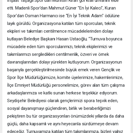
İnşaat Taşağıl Spor'dan Muhittin Kıran gol kralı unvanını elde
etti. Madenli Spor'dan Mahmut Güner "En İyi Kaleci", Kuran
Spor'dan Osman Harmancı ise "En İyi Teknik Adam" ödülüne
layık görüldü. Organizasyona katılan tüm sporcuları, teknik
ekipleri ve takımları centilmence mücadelelerinden dolayı
kutlayan Belediye Başkanı Hasan Ustaoğlu; “Turnuva boyunca
mücadele eden tüm sporcularımızı, teknik ekiplerimizi ve
takımlarımızı sergiledikleri centilmenlik, özveri ve örnek
davranışlarından dolayı yürekten kutluyorum. Organizasyonun
başarıyla gerçekleştirilmesinde büyük emek veren Gençlik ve
Spor İlçe Müdürlüğümüze, komite üyelerimize, hakemlerimize,
İlçe Emniyet Müdürlüğü personelimize, görev alan tüm çalışma
arkadaşlarımıza ve katkı sunan herkese teşekkür ediyorum.
Seydişehir Belediyesi olarak gençlerimizi spora teşvik eden,
sosyal dayanışmayı güçlendiren, birlik ve beraberliğimizi
pekiştiren bu tür organizasyonları önümüzdeki yıllarda da daha
güçlü, daha kapsamlı ve aynı heyecanla sürdürmeye devam
edeceğiz. Turnuvamıza katılan tüm takımlarımıza, bizleri yalnız