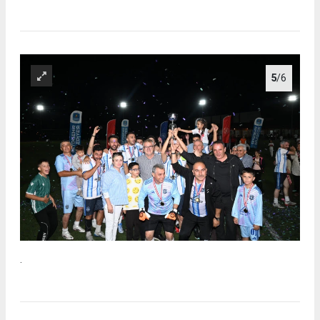
5
/6
.